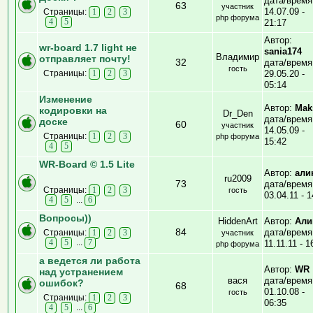
дата/время
63
участник
14.07.09 -
Страницы:
1
2
3
php форума
4
5
21:17
Автор:
wr-board 1.7 light не
sania174
Владимир
отправляет почту!
32
дата/время
гость
Страницы:
29.05.20 -
1
2
3
05:14
Изменение
Автор:
Mak
кодировки на
Dr_Den
дата/время
доске
60
участник
14.05.09 -
Страницы:
1
2
3
php форума
15:42
4
5
WR-Board © 1.5 Lite
Автор:
али
ru2009
73
дата/время
Страницы:
1
2
3
гость
03.04.11 - 1
...
4
5
6
Вопросы))
HiddenArt
Автор:
Али
84
дата/время
Страницы:
1
2
3
участник
...
4
5
7
11.11.11 - 1
php форума
а ведется ли работа
Автор:
WR
над устранением
вася
дата/время
ошибок?
68
01.10.08 -
гость
Страницы:
1
2
3
06:35
...
4
5
6