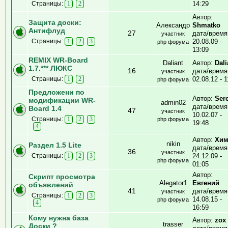
Страницы:
14:29
1
2
Автор:
Защита доски:
Александр
Shmatko
Антифлуд
27
дата/время
участник
Страницы:
20.08.09 -
1
2
3
php форума
13:09
REMIX WR-Board
Daliant
Автор:
Dali
1.7.*** ЛЮКС
16
дата/время
участник
Страницы:
02.08.12 - 1
1
2
php форума
Предложени по
Автор:
Ser
модификации WR-
admin02
дата/время
Board 1.4
47
участник
10.02.07 -
Страницы:
1
2
3
php форума
19:48
4
Автор:
Хим
nikin
Раздел 1.5 Lite
дата/время
36
участник
Страницы:
24.12.09 -
1
2
3
php форума
01:05
Автор:
Скрипт просмотра
Alegator1
Евгений
объявлений
41
дата/время
участник
Страницы:
1
2
3
14.08.15 -
php форума
4
16:59
Кому нужна база
Автор:
zox
trasser
Доски ?