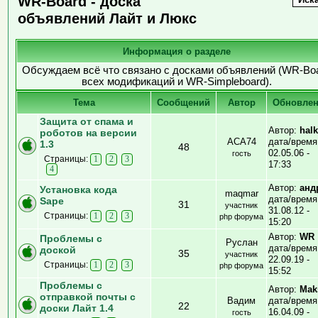
WR-Board - доска
объявлений Лайт и Люкс
Информация о разделе
Обсуждаем всё что связано с досками объявлений (WR-Bo
всех модификаций и WR-Simpleboard).
Тема
Cообщений
Автор
Обновле
Защита от спама и
Автор:
halk
роботов на версии
ACA74
дата/время
1.3
48
02.05.06 -
гость
Страницы:
1
2
3
17:33
4
Автор:
анд
Установка кода
maqmar
дата/время
Sape
31
участник
31.08.12 -
Страницы:
1
2
3
php форума
15:20
Автор:
WR
Проблемы с
Руслан
дата/время
доской
35
участник
22.09.19 -
Страницы:
1
2
3
php форума
15:52
Проблемы с
Автор:
Mak
отправкой почты с
Вадим
дата/время
22
доски Лайт 1.4
16.04.09 -
гость