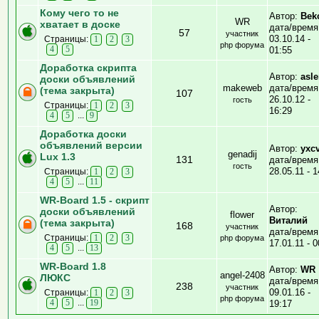
Кому чего то не
Автор:
Bekc
WR
хватает в доске
дата/время
57
участник
03.10.14 -
Страницы:
1
2
3
php форума
4
5
01:55
Доработка скрипта
Автор:
asle
доски объявлений
makeweb
дата/время
(тема закрыта)
107
26.10.12 -
гость
Страницы:
1
2
3
16:29
...
4
5
9
Доработка доски
объявлений версии
Автор:
yxc
genadij
Lux 1.3
131
дата/время
гость
28.05.11 - 1
Страницы:
1
2
3
...
4
5
11
WR-Board 1.5 - скрипт
Автор:
доски объявлений
flower
Виталий
(тема закрыта)
168
участник
дата/время
Страницы:
1
2
3
php форума
17.01.11 - 0
...
4
5
13
WR-Board 1.8
Автор:
WR
angel-2408
ЛЮКС
дата/время
238
участник
09.01.16 -
Страницы:
1
2
3
php форума
...
4
5
19
19:17