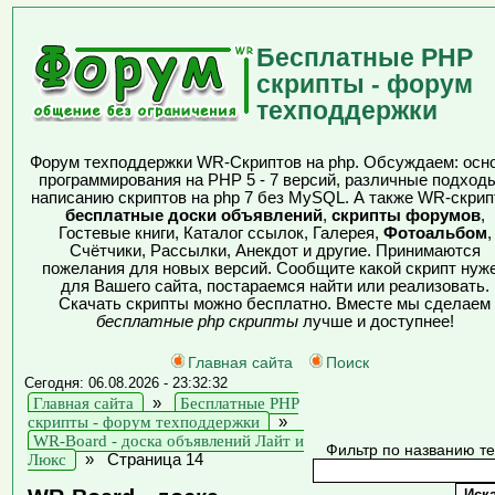
Бесплатные PHP
скрипты - форум
техподдержки
Форум техподдержки WR-Скриптов на php. Обсуждаем: осн
программирования на PHP 5 - 7 версий, различные подходы
написанию скриптов на php 7 без MySQL. А также WR-скрип
бесплатные доски объявлений
,
скрипты форумов
,
Гостевые книги, Каталог ссылок, Галерея,
Фотоальбом
,
Счётчики, Рассылки, Анекдот и другие. Принимаются
пожелания для новых версий. Сообщите какой скрипт нуж
для Вашего сайта, постараемся найти или реализовать.
Скачать скрипты можно бесплатно. Вместе мы сделаем
бесплатные php скрипты
лучше и доступнее!
Главная сайта
Поиск
Сегодня: 06.08.2026 - 23:32:32
Главная сайта
»
Бесплатные PHP
скрипты - форум техподдержки
»
WR-Board - доска объявлений Лайт и
Фильтр по названию т
Люкс
»
Страница 14