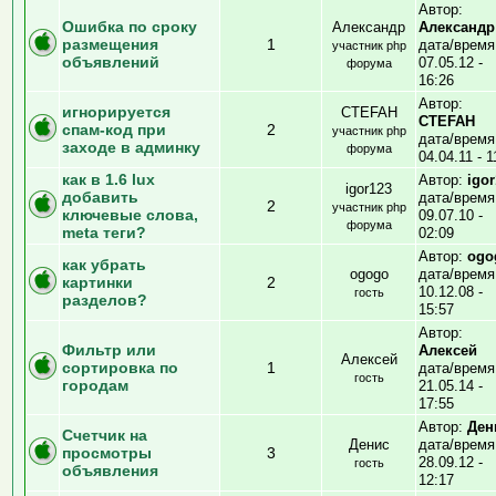
Автор:
Ошибка по сроку
Александр
Александр
размещения
1
дата/время
участник php
объявлений
07.05.12 -
форума
16:26
Автор:
игнорируется
CTEFAH
CTEFAH
спам-код при
2
участник php
дата/время
заходе в админку
форума
04.04.11 - 1
как в 1.6 lux
Автор:
igo
igor123
добавить
дата/время
2
участник php
ключевые слова,
09.07.10 -
форума
meta теги?
02:09
Автор:
ogo
как убрать
ogogo
дата/время
картинки
2
10.12.08 -
гость
разделов?
15:57
Автор:
Фильтр или
Алексей
Алексей
сортировка по
1
дата/время
гость
городам
21.05.14 -
17:55
Автор:
Ден
Счетчик на
Денис
дата/время
просмотры
3
28.09.12 -
гость
объявления
12:17