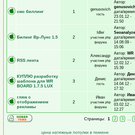
Автор:
genusovic
genusovich
смс биллинг
1
дата/время
гость
23.01.12 -
21:50
Автор:
Idler
Seoanalyze
Билинг Вр-Лукс 1.5
2
дата/время
участник php
14.08.09 -
форума
15:06
Автор:
WR
Александр
дата/время
RSS лента
2
участник php
12.02.12 -
форума
15:39
Автор:
Ден
КУПЛЮ разработку
Денис
дата/время
шаблона для WR
3
14.04.12 -
гость
BOARD 1.7.5 LUX
17:32
Автор:
Ива
глюк с
Иван
дата/время
отображением
2
участник php
03.02.12 -
рекламы
форума
12:27
Страницы:
1
...
2
3
цена натяжные потолки в тюмени