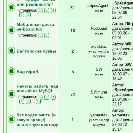
.:SpecAgen
или реальность?
.:SpecAgent:.
61
дата/время
Страницы:
1
2
3
гость
05.07.06 -
4
5
22:54
Автор:
Пёт
Мобильная доска
Rudboard
дата/время
wr-board lux
16
05.03.26 -
гость
Страницы:
1
2
02:01
Автор:
WR
wandalaz
дата/время
Балтийские буквы
2
участник php
12.02.23 -
форума
16:06
Автор:
SW
SW
дата/время
Bug report
5
18.05.07 -
гость
18:42
Автор:
Начаты работы над
.:SpecAgen
доской на MySQL
S@murai
72
дата/время
Страницы:
1
2
3
гость
17.04.06 -
...
4
5
6
22:17
Автор:
Как подключить (и
yamastak
yamastak
какую проще)
1
дата/время
участник php
платежную систему
27.03.12 -
форума
15:14