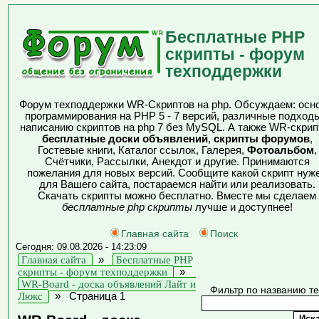
Бесплатные PHP
скрипты - форум
техподдержки
Форум техподдержки WR-Скриптов на php. Обсуждаем: осн
программирования на PHP 5 - 7 версий, различные подходы
написанию скриптов на php 7 без MySQL. А также WR-скрип
бесплатные доски объявлений
,
скрипты форумов
,
Гостевые книги, Каталог ссылок, Галерея,
Фотоальбом
,
Счётчики, Рассылки, Анекдот и другие. Принимаются
пожелания для новых версий. Сообщите какой скрипт нуж
для Вашего сайта, постараемся найти или реализовать.
Скачать скрипты можно бесплатно. Вместе мы сделаем
бесплатные php скрипты
лучше и доступнее!
Главная сайта
Поиск
Сегодня: 09.08.2026 - 14:23:09
Главная сайта
»
Бесплатные PHP
скрипты - форум техподдержки
»
WR-Board - доска объявлений Лайт и
Фильтр по названию т
Люкс
»
Страница 1