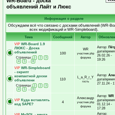
WR-Board - доска
объявлений Лайт и Люкс
Информация о разделе
Обсуждаем всё что связано с досками объявлений (WR-Bo
всех модификаций и WR-Simpleboard).
Тема
Cообщений
Автор
Обновле
WR-Board 1.9
VIP
Автор:
Пёт
ЛЮКС - Доска
WR
дата/время
объявлений
100
участник php
26.02.26 -
Страницы:
1
2
3
форума
19:26
...
4
5
8
WR-Simpleboard
VIP
- скрипт
Автор:
Але
компактной доски
L_a_R_r_Y
110
дата/время
объявлени
гость
27.11.24 - 1
Страницы:
1
2
3
...
4
5
9
Автор:
WR
Александр
Куда вставлять
VIP
дата/время
4
участник php
код SAPE?
01.12.14 -
форума
17:28
Автор:
MySQL - мечта
VIP