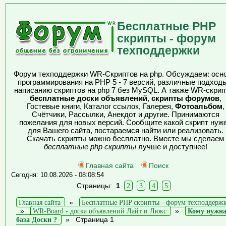
Бесплатные PHP
скрипты - форум
техподдержки
Форум техподдержки WR-Скриптов на php. Обсуждаем: осн
программирования на PHP 5 - 7 версий, различные подходы
написанию скриптов на php 7 без MySQL. А также WR-скрип
бесплатные доски объявлений
,
скрипты форумов
,
Гостевые книги, Каталог ссылок, Галерея,
Фотоальбом
,
Счётчики, Рассылки, Анекдот и другие. Принимаются
пожелания для новых версий. Сообщите какой скрипт нуж
для Вашего сайта, постараемся найти или реализовать.
Скачать скрипты можно бесплатно. Вместе мы сделаем
бесплатные php скрипты
лучше и доступнее!
Главная сайта
Поиск
Сегодня: 10.08.2026 - 08:08:54
Страницы:
1
2
3
4
5
Главная сайта
»
Бесплатные PHP скрипты - форум техподдерж
»
WR-Board - доска объявлений Лайт и Люкс
»
Кому нужн
база Доски ?
»
Страница 1