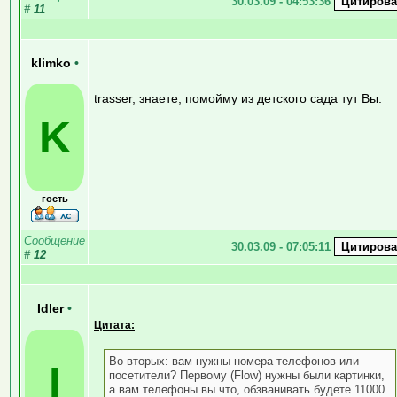
30.03.09 - 04:53:36
#
11
klimko
•
trasser, знаете, помойму из детского сада тут Вы.
K
гость
Сообщение
30.03.09 - 07:05:11
#
12
Idler
•
Цитата:
Во вторых: вам нужны номера телефонов или
I
посетители? Первому (Flow) нужны были картинки,
а вам телефоны вы что, обзванивать будете 11000