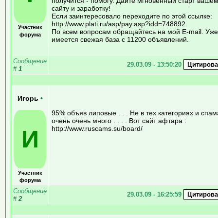
получится - помогу. Дайте мгновенный старт ваше
сайту и заработку!
Если заинтересовало переходите по этой ссылке:
http://www.plati.ru/asp/pay.asp?idd=748892
Участник
По всем вопросам обращайтесь на мой E-mail. Уже
форума
имеется свежая база с 11200 объявлений.
Сообщение
29.03.09 - 13:50:20
#
1
Игорь
•
95% объяв липовые . . . Не в тех категориях и спам
очень очень много . . . . Вот сайт афтара :
http://www.ruscams.su/board/
И
Участник
форума
Сообщение
29.03.09 - 16:25:59
#
2