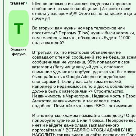
trasser
•
Idler, во первых я извинился когда вам отправлял
сообщение: из моего сообщения (Извините если
отняли у вас время!)!!! Этого вы не написали в цита
почему?!
T
Во вторых: вам нужны номера телефонов или
посетители? Первому (Flow) нужны были картинки,
вам телефоны вы что, обзванивать будете 11000
пользователей?.
Участник
В третьих: то, что некоторые объявления не
форума
совпадают с темой сообшений это не беда, за все
сообщениями не уследиш, 95% попадают в свои
категории (базу чищу каждый день, основное
внимание уделяется пор*ухе, удаляю что бы можн
было работать с Google Adsense и подобными
спонсорами!). Если у вас сайт тематический,
например о недвижимости, то и доска объявлений
должна быть с категориями -> Cтроительство,
Недвижимость в Черногории, Недвижимость в Евро
Агентства недвижимости и так далее и тому
подобное. Почитайте что такое SEO - оптимизаия.
И в четвёртых: хламом называйте свою доску! О це
попробуйте купите за 1 или 4 бакса. Перероете вес
инет и найдёте даже хлама заспамленного
пор*осайтами( * ВСТАВЛЯЮ ЧТОБЫ АДМИНУ НЕ
НАСОЛИТЬ так как видел на сайте рекламу от Goog