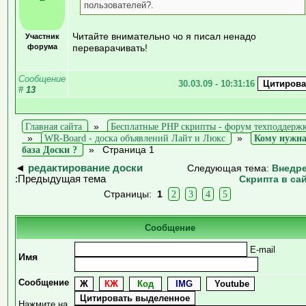
пользователей?.
Читайте внимательно чо я писал ненадо
Участник
форума
переварачивать!
Сообщение
30.03.09 - 10:31:16
#
13
Главная сайта
»
Бесплатные PHP скрипты - форум техподдерж
»
WR-Board - доска объявлений Лайт и Люкс
»
Кому нужн
база Доски ?
»
Страница 1
◄
редактирование доски
Следующая тема:
Внедр
:Предыдущая тема
Скрипта в са
Страницы:
1
2
3
4
5
Сообщение
E-mail
Имя
Сообщение
Нажмите на