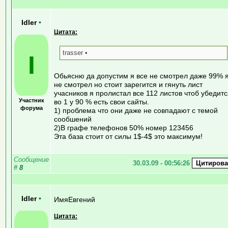
Idler
•
Цитата:
trasser •
I
Обьясню да допустим я все не смотрел даже 99% 
не смотрел но стоит зарегится и гянуть лист
учасников я пролистал все 112 листов чтоб убедит
Участник
во 1 у 90 % есть свои сайты.
форума
1) проблема что они даже не совпадают с темой
сообшений
2)В графе телефонов 50% номер 123456
Эта база стоит от силы 1$-4$ это максимум!
Сообщение
30.03.09 - 00:56:26
#
8
Idler
•
ИмяЕвгений
Цитата: