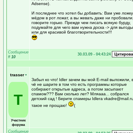
Adsense).
И последнее что хотел бы добавить: Вам уже ложку
мёдом в рот ложат, а вы жевать даже ни пробовали
говорите горько. Прежде чем писать всякую бурду,
подумайте для чего вам нужна доска -> для выгоды
или для красивой благотворительности!!!
Сообщение
30.03.09 - 04:43:24
#
10
trasser
•
Забыл ко что! Idler зачем вы мой E-mail выложили, 
чё не шарите в том что есть программы которые
собирают открытые адреса, а потом засыпают
T
спамом??? Вам сколько лет? Мляааа... собрался
детский сад ! Берите спамеры Idlerа vkadre@mail.r
такое не прощаю!
(
Участник
форума
Сообщение