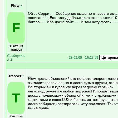
Flow
•
Ой . . Сорри . . .Сообщение выше не от своего акка
написал . . . Еще могу добавить что это не стоит 10
баксов . . . Ибо доска лайт . . . И там нету фоток . . .
F
Участник
форума
Сообщение
29.03.09 - 16:27:59
#
3
trasser
•
Flow, доска объявлений это не фотогалерея, конеч
выглядит красочнее, но в доске суть в другом, это р
Во вторых вы в курсе что через загрузку картинок
легко подгружается любой вирусняк! И пойдёт ваш
T
доска с нелиповыми объявлениями и с красивыми
картинками и ваша LUX и без спама, которую вы та
долго собирали, сортировали коту под хвост! Так ч
вы не правы!
Участник