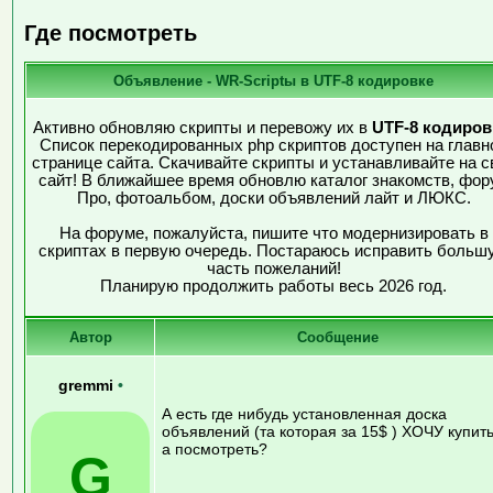
Где посмотреть
Объявление - WR-Scriptы в UTF-8 кодировке
Активно обновляю скрипты и перевожу их в
UTF-8 кодиров
Список перекодированных php скриптов доступен на главн
странице сайта. Скачивайте скрипты и устанавливайте на с
сайт! В ближайшее время обновлю каталог знакомств, фор
Про, фотоальбом, доски объявлений лайт и ЛЮКС.
На форуме, пожалуйста, пишите что модернизировать в
скриптах в первую очередь. Постараюсь исправить больш
часть пожеланий!
Планирую продолжить работы весь 2026 год.
Автор
Сообщение
gremmi
•
А есть где нибудь установленная доска
объявлений (та которая за 15$ ) ХОЧУ купить
а посмотреть?
G