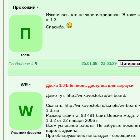
Прохожий
•
Извиняюсь, что не зарегистрирован. Я тоже 
v. 1.3
Спасибо.
П
гость
25.01.06 - 23:03:29
Сообщение
#
5
WR
•
Доска 1.3 Lite вновь доступна для загрзуки
Демо тут: http://wr.kovostok.ru/wr-board/
W
Скачать: http://wr.kovostok.ru/scripts/wr-board-
1.3.zip
Размер скрипта: 93 491 байт. Версия мода: v
1.3.2 от 22 января 2006 г.
Всем успешной работы. Не забудьте поменя
пароль админа.
Участник форума
При обнаружениях неполадок - сообщайте.