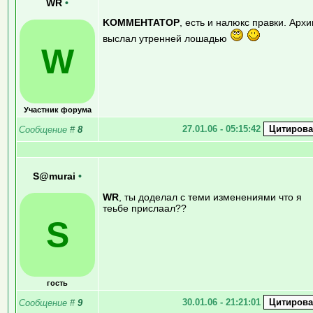
WR
•
KOMMEHTATOP
, есть и налюкс правки. Архи
выслал утренней лошадью
W
Участник форума
27.01.06 - 05:15:42
Сообщение
#
8
S@murai
•
WR
, ты доделал с теми изменениями что я
теьбе прислаал??
S
гость
30.01.06 - 21:21:01
Сообщение
#
9