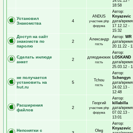
14.01.13 -
18:58
Автор:
ANDUS
Knyazevic
Установил
4
дата/время
участник php
Знакомства
17.12.12 -
форума
15:32
Доступ на сайт
Автор:
WR
Александр
знакомств по
2
дата/время
гость
паролю
20.11.22 - 1
Автор:
Сделать инлюде
дляодиноких
LOSKAND
2
анкет
дата/время
гость
25.03.12 - 1
Автор:
не получается
Schengyn
Tchou
установить на
5
дата/время
гость
hut.ru
24.02.13 -
12:48
Автор:
Георгий
killabilla
Расширения
2
дата/время
участник php
файлов
07.02.13 -
форума
13:01
Автор:
Knyazevic
Непонятки с
Oleg
3
дата/время