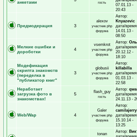
анкетами
гость
07.01.13 -
20:43
Автор:
alexov
Knyazevic
Предмодерация
3
дата/время
участник php
14.01.13 -
форума
08:50
Автор:
Оль
vsemkrot
Мелкие ошибки и
дата/время
4
участник php
дороботки
20.12.12 -
форума
18:10
Автор:
Модефикация
globusii
killabilla
скрипта знакомств
3
дата/время
участник php
(переделка в
01.03.13 -
форума
"публикатор книг"
22:58
Неработает
Автор:
qwa
flash_guy
загрузка фото в
5
дата/время
гость
знакомствах!
24.11.13 - 2
Автор:
Galer
camilajerry
Web/Wap
4
дата/время
участник php
15.10.14 -
форума
13:25
Автор:
Вик
tonan
дата/время