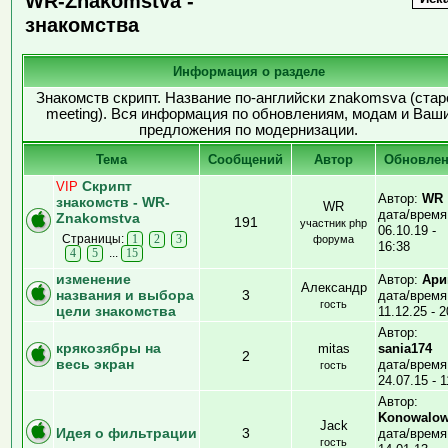
WR-Znakomstva -
знакомства
Информация о разделе
Знакомств скрипт. Название по-английски znakomsva (стар
meeting). Вся информация по обновлениям, модам и Ваш
предложения по модернизации.
Тема
Cообщений
Автор
Обновле
Скрипт
VIP
Автор:
WR
знакомств - WR-
WR
дата/время
Znakomstva
191
участник php
06.10.19 -
Страницы:
1
2
3
форума
16:38
...
4
5
15
изменение
Автор:
Ари
Александр
названия и выбора
3
дата/время
гость
цели знакомства
11.12.25 - 2
Автор:
крякозябры на
mitas
sania174
2
весь экран
дата/время
гость
24.07.15 - 1
Автор:
Konowalo
Jack
Идея о фильтрации
3
дата/время
гость