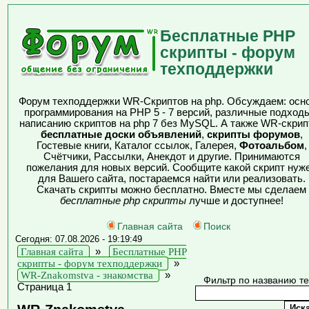
Бесплатные PHP
скрипты - форум
техподдержки
Форум техподдержки WR-Скриптов на php. Обсуждаем: осн
программирования на PHP 5 - 7 версий, различные подходы
написанию скриптов на php 7 без MySQL. А также WR-скрип
бесплатные доски объявлений
,
скрипты форумов
,
Гостевые книги, Каталог ссылок, Галерея,
Фотоальбом
,
Счётчики, Рассылки, Анекдот и другие. Принимаются
пожелания для новых версий. Сообщите какой скрипт нуж
для Вашего сайта, постараемся найти или реализовать.
Скачать скрипты можно бесплатно. Вместе мы сделаем
бесплатные php скрипты
лучше и доступнее!
Главная сайта
Поиск
Сегодня: 07.08.2026 - 19:19:49
Главная сайта
»
Бесплатные PHP
скрипты - форум техподдержки
»
WR-Znakomstva - знакомства
»
Фильтр по названию т
Страница 1