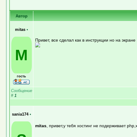
Автор
mitas
•
Привет, все сделал как в инструкции но на экране 
M
гость
Сообщение
#
1
sania174
•
mitas
, привет,у тебя хостинг не подерживает php