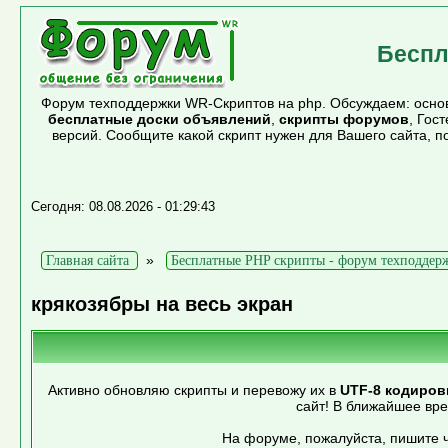
Беспл
Форум техподдержки WR-Скриптов на php. Обсуждаем: основ
бесплатные доски объявлений
,
скрипты форумов
, Гос
версий. Сообщите какой скрипт нужен для Вашего сайта, 
Сегодня: 08.08.2026 - 01:29:43
»
Главная сайта
Бесплатные PHP скрипты - форум техподдер
крякозябры на весь экран
Активно обновляю скрипты и перевожу их в
UTF-8 кодиров
сайт! В ближайшее вр
На форуме, пожалуйста, пишите ч