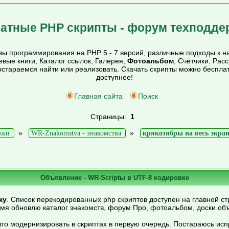
атные PHP скрипты - форум техподде
ы программирования на PHP 5 - 7 версий, различные подходы к на
тевые книги, Каталог ссылок, Галерея,
Фотоальбом
, Счётчики, Рас
постараемся найти или реализовать. Скачать скрипты можно беспл
доступнее!
Главная сайта
Поиск
Страницы:
1
»
»
жки
WR-Znakomstva - знакомства
крякозябры на весь экра
Объявление - WR-Scriptы в UTF-8 кодировке
ку
. Список перекодированных php скриптов доступен на главной ст
емя обновлю каталог знакомств, форум Про, фотоальбом, доски об
то модернизировать в скриптах в первую очередь. Постараюсь ис