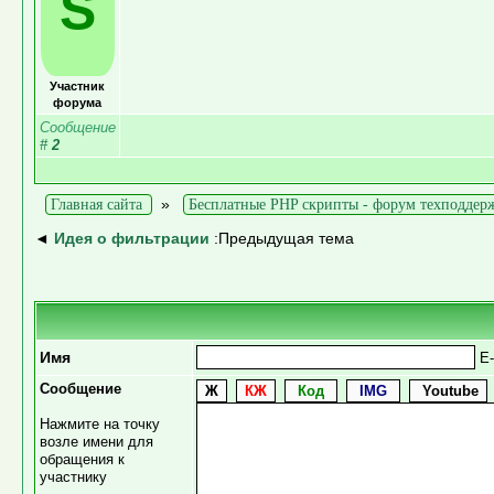
S
Участник
форума
Сообщение
#
2
»
Главная сайта
Бесплатные PHP скрипты - форум техподдер
◄
Идея о фильтрации
:Предыдущая тема
Имя
E-
Сообщение
Нажмите на точку
возле имени для
обращения к
участнику