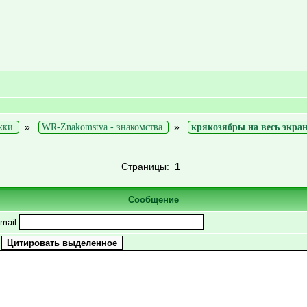
»
»
жки
WR-Znakomstva - знакомства
крякозябры на весь экра
Страницы:
1
Сообщение
mail