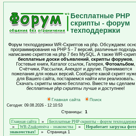
Бесплатные PHP
скрипты - форум
техподдержки
Форум техподдержки WR-Скриптов на php. Обсуждаем: осн
программирования на PHP 5 - 7 версий, различные подходы
написанию скриптов на php 7 без MySQL. А также WR-скрип
бесплатные доски объявлений
,
скрипты форумов
,
Гостевые книги, Каталог ссылок, Галерея,
Фотоальбом
,
Счётчики, Рассылки, Анекдот и другие. Принимаются
пожелания для новых версий. Сообщите какой скрипт нуж
для Вашего сайта, постараемся найти или реализовать.
Скачать скрипты можно бесплатно. Вместе мы сделаем
бесплатные php скрипты
лучше и доступнее!
Главная сайта
Поиск
Сегодня: 09.08.2026 - 12:10:53
Страницы:
1
Главная сайта
»
Бесплатные PHP скрипты - форум техподдерж
»
WR-Znakomstva - знакомства
»
Неработает загрузка фот
знакомствах!
»
Страница 1