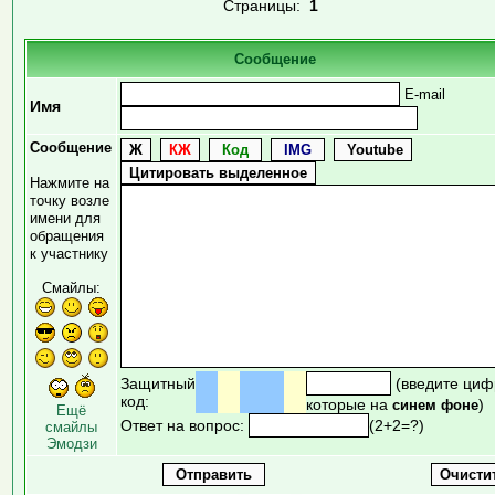
Страницы:
1
Сообщение
E-mail
Имя
Сообщение
Нажмите на
точку возле
имени для
обращения
к участнику
Смайлы:
Защитный
(введите циф
код:
которые на
)
синем фоне
Ещё
Ответ на вопрос:
(2+2=?)
смайлы
Эмодзи