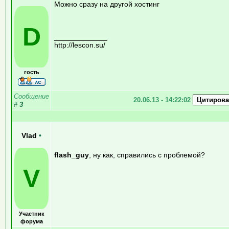
Можно сразу на другой хостинг
D
_____________
http://lescon.su/
гость
Сообщение
20.06.13 - 14:22:02
#
3
Vlad
•
flash_guy
, ну как, справились с проблемой?
V
Участник
форума