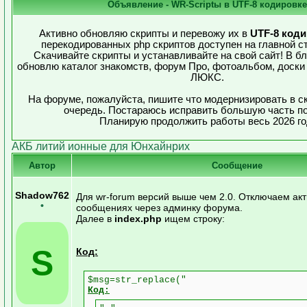
Объявление - WR-Scriptы в UTF-8 кодировке
Активно обновляю скрипты и перевожу их в
UTF-8 код
перекодированных php скриптов доступен на главной с
Скачивайте скрипты и устанавливайте на свой сайт! В 
обновлю каталог знакомств, форум Про, фотоальбом, доски
ЛЮКС.
На форуме, пожалуйста, пишите что модернизировать в с
очередь. Постараюсь исправить большую часть п
Планирую продолжить работы весь 2026 го
АКБ литий ионные для Юнхайнрих
Автор
Сообщение
Shadow762
Для wr-forum версий выше чем 2.0. Отключаем ак
•
сообщениях через админку форума.
Далее в
index.php
ищем строку:
S
Код:
$msg=str_replace("
Код: