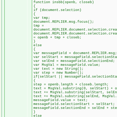
function insbb(openb, closeb)
{
if (document.selection)
{
var tmp;
document.REPLIER.msg.focus();
tmp =
document.REPLIER.document.selection.crea
document.REPLIER.document.selection.crea
= openb + tmp + closeb;
}
else
{
var messageField = document.REPLIER.msg;
var selStart = messageField.selectionSta
var selEnd = messageField.selectionEnd;
var MsgVal = messageField.value;
var text = new String();
var step = new Number();
if(selStart || messageField.selectionSta
{
step = openb.length + closeb.length;
text = MsgVal.substring(0, selStart) + o
text += MsgVal.substring(selStart, selEn
text += MsgVal.substring(selEnd, MsgVal.
messageField.value = text;
messageField.selectionStart = selStart;
messageField.selectionEnd = selEnd + ste
}
else