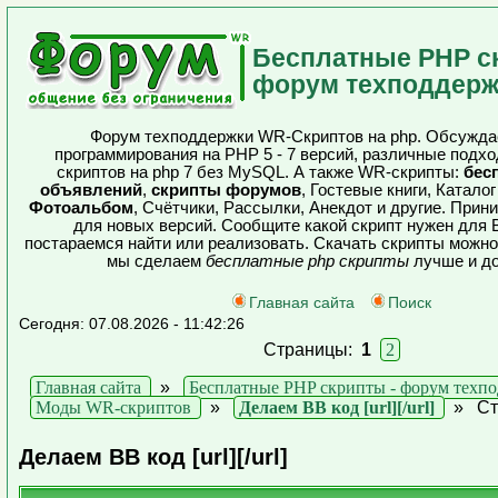
Бесплатные PHP с
форум техподдерж
Форум техподдержки WR-Скриптов на php. Обсужда
программирования на PHP 5 - 7 версий, различные подх
скриптов на php 7 без MySQL. А также WR-скрипты:
бес
объявлений
,
скрипты форумов
, Гостевые книги, Катало
Фотоальбом
, Счётчики, Рассылки, Анекдот и другие. При
для новых версий. Сообщите какой скрипт нужен для 
постараемся найти или реализовать. Скачать скрипты можно
мы сделаем
бесплатные php скрипты
лучше и до
Главная сайта
Поиск
Сегодня: 07.08.2026 - 11:42:26
Страницы:
1
2
Главная сайта
»
Бесплатные PHP скрипты - форум техп
Моды WR-скриптов
»
Делаем ВВ код [url][/url]
»
Ст
Делаем ВВ код [url][/url]