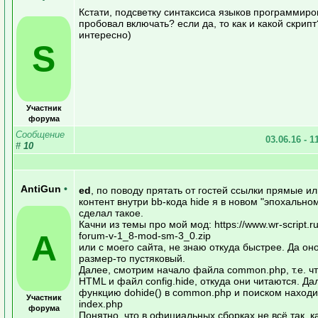
Кстати, подсветку синтаксиса языков программиро
пробовал включать? если да, то как и какой скрипт
интересно)
S
Участник
форума
Сообщение
03.06.16 - 1
#
10
AntiGun
•
ed
, по поводу прятать от гостей ссылки прямые ил
контент внутри bb-кода hide я в новом "эпохально
сделал такое.
Качни из темы про мой мод: https://www.wr-script.ru/
A
forum-v-1_8-mod-sm-3_0.zip
или с моего сайта, не знаю откуда быстрее. Да он
размер-то пустяковый.
Далее, смотрим начало файла common.php, т.е. ч
HTML и файл config.hide, откуда они читаются. Д
функцию dohide() в common.php и поиском находи
Участник
index.php
форума
Понятно, что в официальных сборках не всё так, к