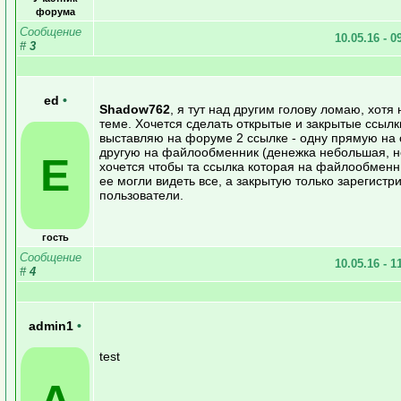
форума
Сообщение
10.05.16 - 0
#
3
ed
•
Shadow762
, я тут над другим голову ломаю, хотя 
теме. Хочется сделать открытые и закрытые ссылки
выставляю на форуме 2 ссылке - одну прямую на 
другую на файлообменник (денежка небольшая, но 
E
хочется чтобы та ссылка которая на файлообменн
ее могли видеть все, а закрытую только зарегист
пользователи.
гость
Сообщение
10.05.16 - 1
#
4
admin1
•
test
A