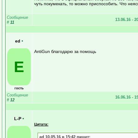
чуть покумекать, то можно приспособить. Что неяс
Сообщение
13.06.16 - 2
#
11
ed
•
AntiGun благодарю за помощь
E
гость
Сообщение
16.06.16 - 1
#
12
L-P
•
Цитата:
ed 10.05.16 в 15:42 пишет: