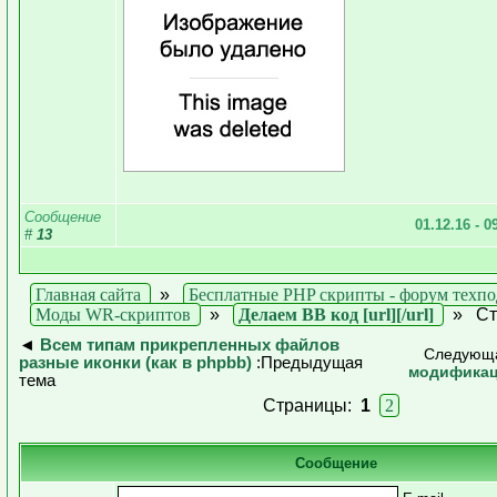
Сообщение
01.12.16 - 0
#
13
Главная сайта
»
Бесплатные PHP скрипты - форум техп
Моды WR-скриптов
»
Делаем ВВ код [url][/url]
»
Ст
◄
Всем типам прикрепленных файлов
Следующ
разные иконки (как в phpbb)
:Предыдущая
модификац
тема
Страницы:
1
2
Сообщение