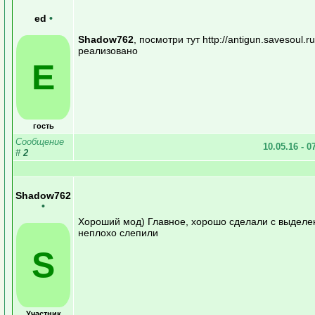
ed
•
Shadow762
, посмотри тут http://antigun.savesoul.r
реализовано
E
гость
Сообщение
10.05.16 - 0
#
2
Shadow762
•
Хороший мод) Главное, хорошо сделали с выделение
неплохо слепили
S
Участник