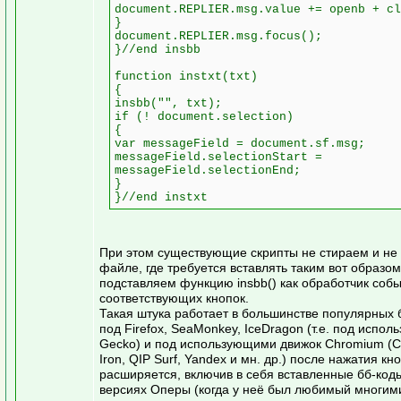
document.REPLIER.msg.value += openb + cl
}
document.REPLIER.msg.focus();
}//end insbb
function instxt(txt)
{
insbb("", txt);
if (! document.selection)
{
var messageField = document.sf.msg;
messageField.selectionStart =
messageField.selectionEnd;
}
}//end instxt
При этом существующие скрипты не стираем и не т
файле, где требуется вставлять таким вот образом
подставляем функцию insbb() как обработчик событ
соответствующих кнопок.
Такая штука работает в большинстве популярных 
под Firefox, SeaMonkey, IceDragon (т.е. под испо
Gecko) и под использующими движок Chromium (C
Iron, QIP Surf, Yandex и мн. др.) после нажатия к
расширяется, включив в себя вставленные бб-коды.
версиях Оперы (когда у неё был любимый многими