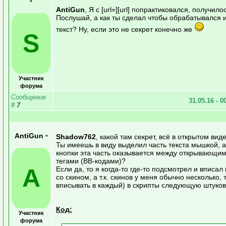
•
AntiGun
, Я с [url=][url] попрактиковался, получило
Послушай, а как ты сделал чтобы обрабатывался
текст? Ну, если это не секрет конечно же
S
Участник
форума
Сообщение
31.05.16 - 0
#
7
AntiGun
•
Shadow762
, какой там секрет, всё в открытом вид
Ты имеешь в виду выделил часть текста мышкой, 
кнопки эта часть оказывается между открывающи
тегами (BB-кодами)?
A
Если да, то я когда-то где-то подсмотрел и вписал в
со скином, а т.к. скинов у меня обычно несколько,
вписывать в каждый) в скрипты следующую штуков
Код:
Участник
форума