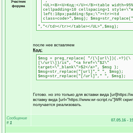
","
Участник
<UL><B><U>Код:</U></B><table width=95
форума
cellpadding=10 cellspacing=1 style=\"
left:18px;padding:5px;\"><tr><td
class=code>",$msg); $msg=str_replace(
","</td></tr></table></UL>",$msg);
после нее вставляем
Код:
$msg = preg_replace( "/(\[url\])(.+?)(\
[\/url\])/is", "<a href=\"$2\"
target=\"_blank\">$2</a>", $msg );
$msg=str_replace("[url]"," ", $msg);
$msg=str_replace("[/url]"," ", $msg);
Готово. но это только для вставки вида [url]https://ww
вставку вида [url="https://www.wr-script.ru"]WR скрип
получается реализовать.
Сообщение
07.05.16 - 1
#
1