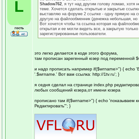
L
Shadow762
, я тут над другим голову ломаю, хотя н
теме. Хочется сделать открытые и закрытые ссылки.
выставляю на форуме 2 ссылке - одну прямую на с
другую на файлообменник (денежка небольшая, но и
Вот хочется чтобы та ссылка которая на файлообм
гость
открытая и ее могли видеть все, а закрытую только
зарегистрированные пользователи.
это легко делается в коде этого форума,
там прописан зарегенный юзер под переменной 
и надо прописать например if($wrname>'') { echo '
'.$wrname.' Вот вам ссылка: http://1tv.ru'; }
я седня сделал на странице index.php редактиров
любых сообщений юзера,от имени юзера
прописано там if($wrname>'') { echo 'показываем к
Редактировать"'; }