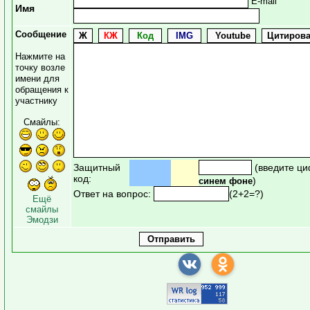
E-mail
Имя
Сообщение
Нажмите на
точку возле
имени для
обращения к
участнику
Смайлы:
Защитный
(введите ци
код:
)
синем фоне
Ответ на вопрос:
(2+2=?)
Ещё
смайлы
Эмодзи