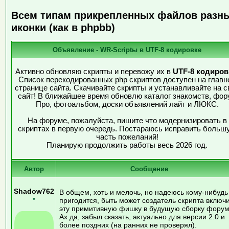
Всем типам прикрепленных файлов разн
иконки (как в phpbb)
Объявление - WR-Scriptы в UTF-8 кодировке
Активно обновляю скрипты и перевожу их в
UTF-8 кодиров
Список перекодированных php скриптов доступен на главн
странице сайта. Скачивайте скрипты и устанавливайте на с
сайт! В ближайшее время обновлю каталог знакомств, фор
Про, фотоальбом, доски объявлений лайт и ЛЮКС.
На форуме, пожалуйста, пишите что модернизировать в
скриптах в первую очередь. Постараюсь исправить больш
часть пожеланий!
Планирую продолжить работы весь 2026 год.
Автор
Сообщение
Shadow762
В общем, хоть и мелочь, но надеюсь кому-нибудь
•
пригодится, быть может создатель скрипта включ
эту примитивную фишку в будущую сборку форум
Ах да, забыл сказать, актуально для версии 2.0 и
более поздних (на ранних не проверял).