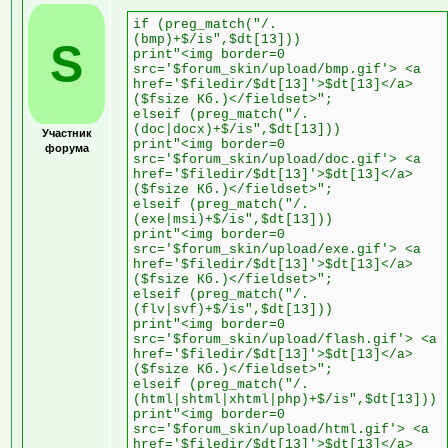
if (preg_match("/.
(bmp)+$/is",$dt[13]))
S
print"<img border=0
src='$forum_skin/upload/bmp.gif'> <a
href='$filedir/$dt[13]'>$dt[13]</a>
($fsize Кб.)</fieldset>";
elseif (preg_match("/.
(doc|docx)+$/is",$dt[13]))
Участник
print"<img border=0
форума
src='$forum_skin/upload/doc.gif'> <a
href='$filedir/$dt[13]'>$dt[13]</a>
($fsize Кб.)</fieldset>";
elseif (preg_match("/.
(exe|msi)+$/is",$dt[13]))
print"<img border=0
src='$forum_skin/upload/exe.gif'> <a
href='$filedir/$dt[13]'>$dt[13]</a>
($fsize Кб.)</fieldset>";
elseif (preg_match("/.
(flv|svf)+$/is",$dt[13]))
print"<img border=0
src='$forum_skin/upload/flash.gif'> <a
href='$filedir/$dt[13]'>$dt[13]</a>
($fsize Кб.)</fieldset>";
elseif (preg_match("/.
(html|shtml|xhtml|php)+$/is",$dt[13]))
print"<img border=0
src='$forum_skin/upload/html.gif'> <a
href='$filedir/$dt[13]'>$dt[13]</a>