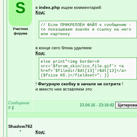
S
в
index.php
ищем комментарий:
Код:
// Если ПРИКРЕПЛЁН ФАЙЛ к сообщению -
Участник
то показываем значёк и ссылку на него
форума
или картинку
в конце сего блока удаляем:
Код:
else print"<img border=0
src='$forum_skin/ico_file.gif'> <a
href='$filedir/$dt[13]'>$dt[13]</a>
($fsize Кб.)</fieldset>"; }}
!
Фигурную скобку в начале не сотрите
!
и вместо нее вставляем это:
Сообщение
23.04.16 - 23:16:42
#
1
Shadow762
•
Код: