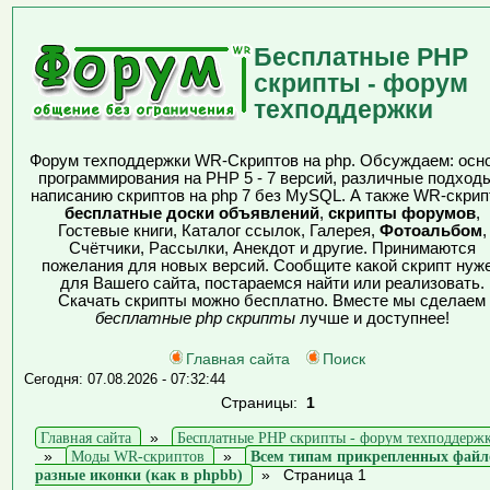
Бесплатные PHP
скрипты - форум
техподдержки
Форум техподдержки WR-Скриптов на php. Обсуждаем: осн
программирования на PHP 5 - 7 версий, различные подходы
написанию скриптов на php 7 без MySQL. А также WR-скрип
бесплатные доски объявлений
,
скрипты форумов
,
Гостевые книги, Каталог ссылок, Галерея,
Фотоальбом
,
Счётчики, Рассылки, Анекдот и другие. Принимаются
пожелания для новых версий. Сообщите какой скрипт нуж
для Вашего сайта, постараемся найти или реализовать.
Скачать скрипты можно бесплатно. Вместе мы сделаем
бесплатные php скрипты
лучше и доступнее!
Главная сайта
Поиск
Сегодня: 07.08.2026 - 07:32:44
Страницы:
1
Главная сайта
»
Бесплатные PHP скрипты - форум техподдерж
»
Моды WR-скриптов
»
Всем типам прикрепленных файл
разные иконки (как в phpbb)
»
Страница 1