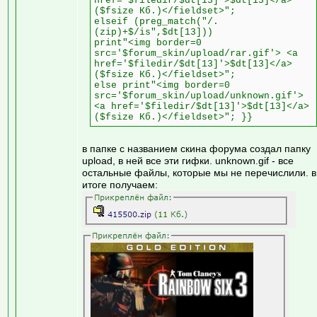
href='$filedir/$dt[13]'>$dt[13]</a>
($fsize Кб.)</fieldset>";
elseif (preg_match("/.
(zip)+$/is",$dt[13]))
print"<img border=0
src='$forum_skin/upload/rar.gif'> <a
href='$filedir/$dt[13]'>$dt[13]</a>
($fsize Кб.)</fieldset>";
else print"<img border=0
src='$forum_skin/upload/unknown.gif'>
<a href='$filedir/$dt[13]'>$dt[13]</a>
($fsize Кб.)</fieldset>"; }}
в папке с названием скина форума создал папку
upload, в ней все эти гифки. unknown.gif - все
остальные файлы, которые мы не перечислили. в
итоге получаем: