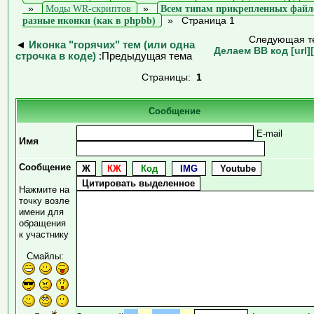
»
Моды WR-скриптов
»
Всем типам прикрепленных файл
разные иконки (как в phpbb)
»
Страница 1
Следующая т
◄
Иконка "горячих" тем (или одна
Делаем ВВ код [url][/
строчка в коде)
:Предыдущая тема
Страницы:
1
Сообщение
E-mail
Имя
Сообщение
Нажмите на
точку возле
имени для
обращения
к участнику
Смайлы: