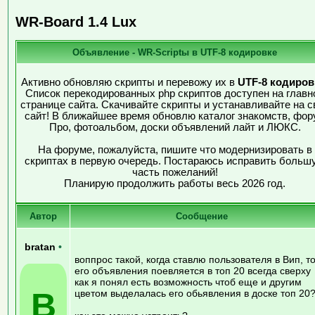
WR-Board 1.4 Lux
Объявление - WR-Scriptы в UTF-8 кодировке
Активно обновляю скрипты и перевожу их в
UTF-8 кодиров
Список перекодированных php скриптов доступен на главн
странице сайта. Скачивайте скрипты и устанавливайте на с
сайт! В ближайшее время обновлю каталог знакомств, фор
Про, фотоальбом, доски объявлений лайт и ЛЮКС.
На форуме, пожалуйста, пишите что модернизировать в
скриптах в первую очередь. Постараюсь исправить больш
часть пожеланий!
Планирую продолжить работы весь 2026 год.
Автор
Сообщение
bratan
•
воппрос такой, когда ставлю пользователя в Вип, т
его объявления поевляется в топ 20 всегда сверху
как я понял есть возможность чтоб еще и другим
B
цветом выделалась его обьявления в доске топ 20