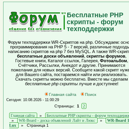
Бесплатные PHP
скрипты - форум
техподдержки
Форум техподдержки WR-Скриптов на php. Обсуждаем: осн
программирования на PHP 5 - 7 версий, различные подходы
написанию скриптов на php 7 без MySQL. А также WR-скрип
бесплатные доски объявлений
,
скрипты форумов
,
Гостевые книги, Каталог ссылок, Галерея,
Фотоальбом
,
Счётчики, Рассылки, Анекдот и другие. Принимаются
пожелания для новых версий. Сообщите какой скрипт нуж
для Вашего сайта, постараемся найти или реализовать.
Скачать скрипты можно бесплатно. Вместе мы сделаем
бесплатные php скрипты
лучше и доступнее!
Главная сайта
Поиск
Сегодня: 10.08.2026 - 11:00:29
Страницы:
1
2
Главная сайта
»
Бесплатные PHP скрипты - форум техподдерж
»
WR-Board - доска объявлений Лайт и Люкс
»
WR-Board 1
Lux
»
Страница 1