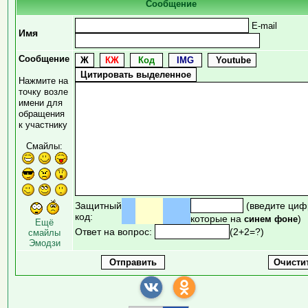
Сообщение
E-mail
Имя
Сообщение
Нажмите на
точку возле
имени для
обращения
к участнику
Смайлы:
Защитный
(введите циф
код:
которые на
)
синем фоне
Ещё
Ответ на вопрос:
(2+2=?)
смайлы
Эмодзи