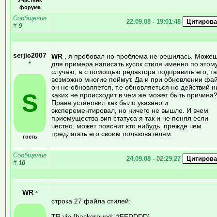
форума
Сообщение
22.09.08 - 19:01:48
#
9
serjic2007
WR
, я пробовал но проблема не решилась. Може
•
для примера написать кусок стиля именно по этом
случаю, а с помощью редактора подправить его, та
возможно многие поймут. Да и при обновлении фа
он не обновляется, т.е обновляеться но действий н
S
каких не происходит в чем же может быть причина
Права установил как было указано и
эксперементировал, но ничего не вышло. И вчем
приемущества вип статуса я так и не понял если
честно, может пояснит кто нибудь, прежде чем
предлагать его своим пользователям.
гость
Сообщение
24.09.08 - 02:29:27
#
10
WR
•
строка 27 файла стилей:
TR.vip {background: #FFDDDD}