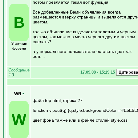
потом поевляется такая вот функция
Все добавленные Вами объявления всегда
B
размещаются вверху страницы и выделяются друг
цветом.
только объявление выделяется толстым и черным
цветом, как можно в место черного другим цветом
сделать?
Участник
форума
а у нормального пользователя оставить цвет как
есть...
Сообщение
17.09.08 - 15:19:15
#
3
WR
•
файл top.html, строка 27
function vipout(q) {q.style.backgroundColor ='#E5E5E5
W
цвет фона тамже или в файле стилей style.css