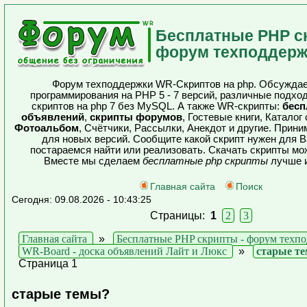
Бесплатные PHP с
форум техподдерж
Форум техподдержки WR-Скриптов на php. Обсуждае
программирования на PHP 5 - 7 версий, различные подхо
скриптов на php 7 без MySQL. А также WR-скрипты:
бесп
объявлений
,
скрипты форумов
, Гостевые книги, Каталог
Фотоальбом
, Счётчики, Рассылки, Анекдот и другие. Прин
для новых версий. Сообщите какой скрипт нужен для В
постараемся найти или реализовать. Скачать скрипты мо
Вместе мы сделаем
бесплатные php скрипты
лучше и
Главная сайта
Поиск
Сегодня: 09.08.2026 - 10:43:25
Страницы:
1
2
3
Главная сайта
»
Бесплатные PHP скрипты - форум техп
WR-Board - доска объявлений Лайт и Люкс
»
старые т
Страница 1
старые темы?