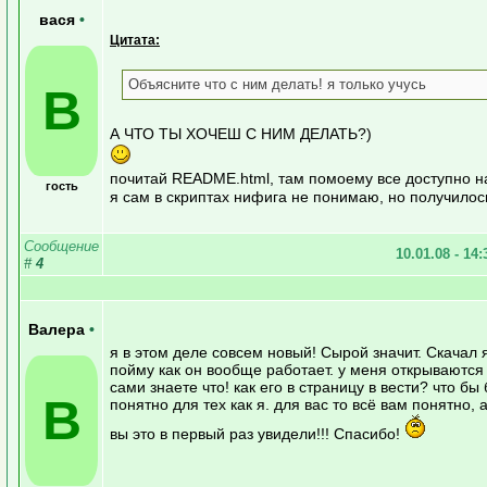
вася
•
Цитата:
Объясните что с ним делать! я только учусь
В
А ЧТО ТЫ ХОЧЕШ С НИМ ДЕЛАТЬ?)
почитай README.html, там помоему все доступно на
гость
я сам в скриптах нифига не понимаю, но получилось
Сообщение
10.01.08 - 14
#
4
Валера
•
я в этом деле совсем новый! Сырой значит. Скачал я
пойму как он вообще работает. у меня открываются в
сами знаете что! как его в страницу в вести? что б
В
понятно для тех как я. для вас то всё вам понятно, 
вы это в первый раз увидели!!! Спасибо!