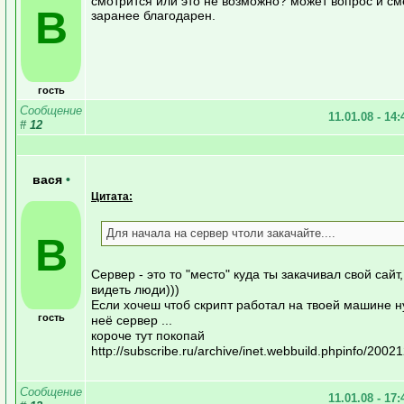
смотрится или это не возможно? может вопрос и см
В
заранее благодарен.
гость
Сообщение
11.01.08 - 14
#
12
вася
•
Цитата:
Для начала на сервер чтоли закачайте....
В
Сервер - это то "место" куда ты закачивал свой сайт,
видеть люди)))
Если хочеш чтоб скрипт работал на твоей машине н
гость
неё сервер ...
короче тут покопай
http://subscribe.ru/archive/inet.webbuild.phpinfo/200
Сообщение
11.01.08 - 17