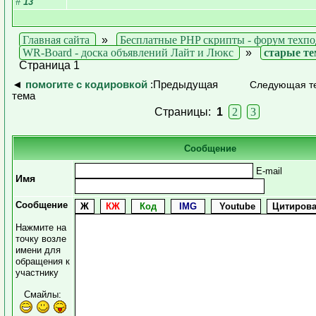
#
13
Главная сайта
»
Бесплатные PHP скрипты - форум техп
WR-Board - доска объявлений Лайт и Люкс
»
старые т
Страница 1
◄
помогите с кодировкой
:Предыдущая
Следующая т
тема
Страницы:
1
2
3
Сообщение
E-mail
Имя
Сообщение
Нажмите на
точку возле
имени для
обращения к
участнику
Смайлы: