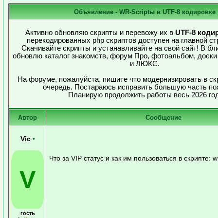
Объявление - WR-Scriptы в UTF-8 кодировке
Активно обновляю скрипты и перевожу их в
UTF-8 коди
перекодированных php скриптов доступен на главной ст
Скачивайте скрипты и устанавливайте на свой сайт! В б
обновлю каталог знакомств, форум Про, фотоальбом, доски
и ЛЮКС.
На форуме, пожалуйста, пишите что модернизировать в ск
очередь. Постараюсь исправить большую часть по
Планирую продолжить работы весь 2026 год
Автор
Сообщение
Vic
•
Что за VIP статус и как им пользоваться в скрипте: w
V
гость