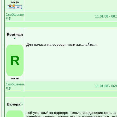
гость
Сообщение
11.01.08 - 00
#
5
Rootman
•
Для начала на сервер чтоли закачайте....
R
гость
Сообщение
11.01.08 - 06
#
6
Валера
•
всё уже там! на сарвере, только соединение есть, а
атрибуты менять, пишет, что не может поменять. чт