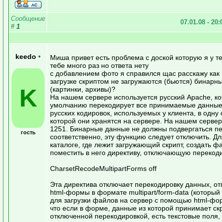
Сообщение
07.01.08 - 20
#
1
keedo
•
Миша привет есть проблема с доской которую я у те
тебе много раз но ответа нету
с добавлением фото я справился щас расскажу как
загрузке скриптом не загружаются (бьются) бинар
K
(картинки, архивы)?
На нашем сервере используется русский Apache, к
умолчанию перекодирует все принимаемые данные
русских кодировок, используемых у клиента, в одну 
которой они хранятся на сервере. На нашем сервер
1251. Бинарные данные не должны подвергаться п
гость
соответственно, эту функцию следует отключить. Дл
каталоге, где лежит загружающий скрипт, создать фа
поместить в него директиву, отключающую перекоди
CharsetRecodeMultipartForms off
Эта директива отключает перекодировку данных, о
html-формы в формате multipart/form-data (который
для загрузки файлов на сервер с помощью html-фо
что если в форме, данные из которой принимает ск
отключенной перекодировкой, есть текстовые поля, 