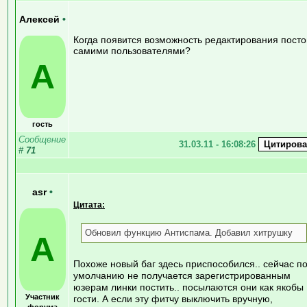
Алексей
•
Когда появится возможность редактирования посто
самими пользователями?
А
гость
Сообщение
31.03.11 - 16:08:26
#
71
asr
•
Цитата:
Обновил функцию Антиспама. Добавил хитрушку
A
Похоже новый баг здесь приспособился.. сейчас п
умолчанию не получается зарегистрированным
юзерам линки постить.. посылаются они как якобы
Участник
гости. А если эту фитчу выключить вручную,
форума