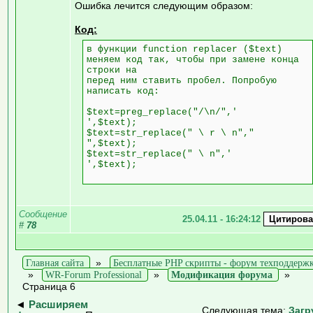
Ошибка лечится следующим образом:
Код:
в функции function replacer ($text)
меняем код так, чтобы при замене конца
строки на
перед ним ставить пробел. Попробую
написать код:
$text=preg_replace("/\n/",'
',$text);
$text=str_replace(" \ r \ n","
",$text);
$text=str_replace(" \ n",'
',$text);
Сообщение
25.04.11 - 16:24:12
#
78
Главная сайта
»
Бесплатные PHP скрипты - форум техподдерж
»
WR-Forum Professional
»
Модификация форума
»
Страница 6
◄
Расширяем
Следующая тема:
Загр