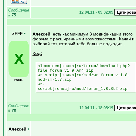
Сообщение
12.04.11 - 09:32:09
#
75
xFFF
•
Алексей
, есть как минимум 3 модификации этого
форума с расширенными возможностями. Качай и
выбирай тот, который тебе больше подходит...
X
Код:
alcom.dem[точка]ru/forum/download.php?
file=forum_v1_9_Am4.zip
wr-script[точка]ru/mod/wr-forum-v-1.8-
mod-sm-1.7.zip
гость
wr-
script[точка]ru/mod/forum_1.8.St2.zip
Сообщение
12.04.11 - 18:05:19
#
76
Алексей
•