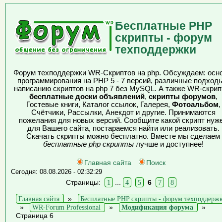
Бесплатные PHP
скрипты - форум
техподдержки
Форум техподдержки WR-Скриптов на php. Обсуждаем: осн
программирования на PHP 5 - 7 версий, различные подходы
написанию скриптов на php 7 без MySQL. А также WR-скрип
бесплатные доски объявлений
,
скрипты форумов
,
Гостевые книги, Каталог ссылок, Галерея,
Фотоальбом
,
Счётчики, Рассылки, Анекдот и другие. Принимаются
пожелания для новых версий. Сообщите какой скрипт нуж
для Вашего сайта, постараемся найти или реализовать.
Скачать скрипты можно бесплатно. Вместе мы сделаем
бесплатные php скрипты
лучше и доступнее!
Главная сайта
Поиск
Сегодня: 08.08.2026 - 02:32:29
Страницы:
1
...
4
5
6
7
8
Главная сайта
»
Бесплатные PHP скрипты - форум техподдерж
»
WR-Forum Professional
»
Модификация форума
»
Страница 6