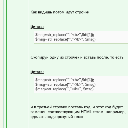
Как видишь потом идут строчки:
Цитата:
$msg=str_replace("
","<b>",$dt[4]);
$msg=str_replace("
","</b>", $msg);
Скопируй одну из строчек и вставь после, то есть:
Цитата:
$msg=str_replace("
","<b>",$dt[4]);
$msg=str_replace("
","</b>", $msg);
$msg=str_replace("","</b>", $msg);
и в третьей строчке поставь код, и этот код будет
заменен соотвествующим HTML тегом, например,
сделать подчеркнутый текст: