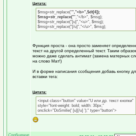
Цитата:
$msg=str_replace("
","<b>",$dt[4]);
$msg=str_replace("
","</b>", $msg);
$msg=str_replace("[u]","<u>", $msg);
$msg=str_replace("[/u]","</u>", $msg);
Функция проста - она просто заменяет определен
текст на другой определенный текст. Таким образо
можно даже сделать антимат (замена матерных сл
на слово Мат!)
И в форме написания ссобщения добавь кнопку д
вставки тега:
Цитата:
<input class="button" value="U или др. текст кнопки"
style="font-weight: bold; width: 30px;"
onclick="DoSmilie(' [u][/u] ');" type="button">
Сообщение