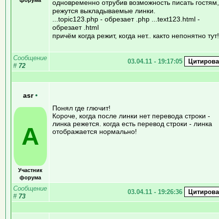
одновременно отрубив возможность писать гостям,
режутся выкладываемые линки.
...topic123.php - обрезает .php ...text123.html -
обрезает .html
причём когда режит, когда нет.. както непонятно тут!
Сообщение
03.04.11 - 19:17:05
#
72
asr
•
Понял где глючит!
Короче, когда после линки нет перевода строки -
линка режется. когда есть перевод строки - линка
A
отображается нормально!
Участник
форума
Сообщение
03.04.11 - 19:26:36
#
73