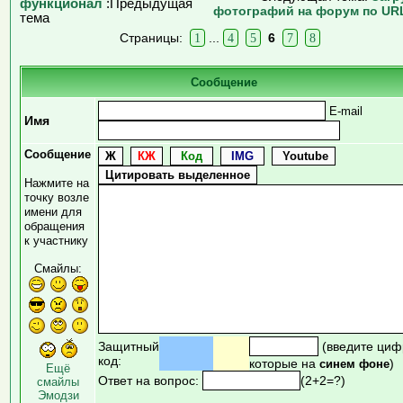
функционал
:Предыдущая
фотографий на форум по UR
тема
Страницы:
1
...
4
5
6
7
8
Сообщение
E-mail
Имя
Сообщение
Нажмите на
точку возле
имени для
обращения
к участнику
Смайлы:
Защитный
(введите циф
код:
которые на
)
синем фоне
Ещё
Ответ на вопрос:
(2+2=?)
смайлы
Эмодзи