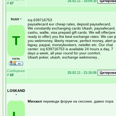
28.02.11 - 18:09:30
#
67
tczzr
•
icq 639716753
paysafecard eur cheap rates, deposit paysafecard,
We constantly exchanging cards Ukash, paysafecard,
cashu, wallie, visa prepaid gift cards. We will offer|are
T
ready to offer) you the best exchange rates. We can 
you webmoney, liberty reserve, perfect money, alert p
liqpay, paypal, moneybookers, neteller etc. Our chat
center: icq 639716753 is available 24 hours a day, 7
days a week, all year round for your comfort.
Ukash poker, ukash, exchange webmoney ,
гость
Сообщение
28.02.11 - 21:16:06
#
68
LOSKAND
•
Михаил
переводи форум на сессиии. давно пора