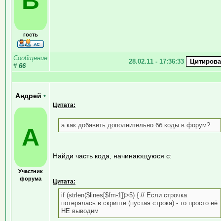
В
гость
Сообщение
28.02.11 - 17:36:33
#
66
Андрей
•
Цитата:
а как добавить дополнительно бб коды в форум?
А
Найди часть кода, начинающуюся с:
Участник
форума
Цитата:
if (strlen($lines[$fm-1])>5) { // Если строчка
потерялась в скрипте (пустая строка) - то просто её
НЕ выводим