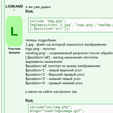
LOSKAND
я же уже давал
•
Код:
include 'Img.php';
ImgImposition('1.jpg','logo.png','newImg.
L
[,$position='all']);
теперь подробнее:
1.jpg - файл на который наносится изображение
logo.png - логотип
Участник
форума
newImg.png' - сохраняемый результат после обрабо
[,$position='all'] - метод нанесения логотипа
вариавнты нанесения:
$position='all' логотип по всему изображению
$position='1' - левый верхний угол
$position='2' - Верхний правый угол
$position='3' - нижний левый угол
$position='4' - правый нижний угол
у меня на сайте настроено так.
Код:
include"inc/img.php";
$logo="load/logoimage.gif";