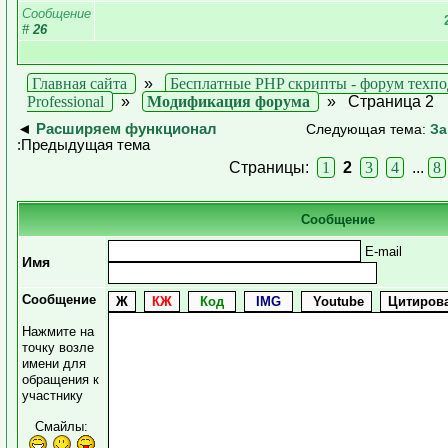
Сообщение
#
26
Главная сайта
»
Бесплатные PHP скрипты - форум техп
Professional
»
Модификация форума
»
Страница 2
◄
Расширяем функционал
Следующая тема:
За
:Предыдущая тема
Страницы:
1
2
3
4
...
8
Сообщение
E-mail
Имя
Сообщение
Нажмите на
точку возле
имени для
обращения к
участнику
Смайлы: