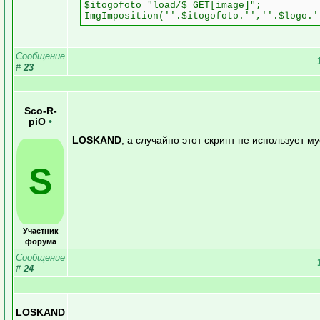
$itogofoto="load/$_GET[image]";
ImgImposition(''.$itogofoto.'',''.$logo.'
Сообщение
#
23
Sco-R-
piO
•
LOSKAND
, а случайно этот скрипт не использует м
S
Участник
форума
Сообщение
#
24
LOSKAND