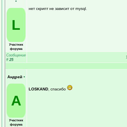
•
нет скрипт не зависит от mysql.
L
Участник
форума
Сообщение
#
25
Андрей
•
LOSKAND
, спасибо
А
Участник
форума