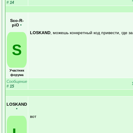
#
14
Sco-R-
piO
•
LOSKAND
, можешь конкретный код привести, где 
S
Участник
форума
Сообщение
#
15
LOSKAND
•
вот