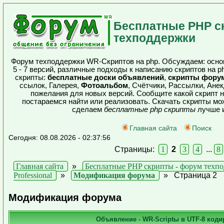
Бесплатные PHP с
техподдержки
Форум техподдержки WR-Скриптов на php. Обсуждаем: осно
5 - 7 версий, различные подходы к написанию скриптов на 
скрипты:
бесплатные доски объявлений
,
скрипты фору
ссылок, Галерея,
Фотоальбом
, Счётчики, Рассылки, Ане
пожелания для новых версий. Сообщите какой скрипт н
постараемся найти или реализовать. Скачать скрипты м
сделаем
бесплатные php скрипты
лучше и
Главная сайта
Поиск
Сегодня: 08.08.2026 - 02:37:56
Страницы:
1
2
3
4
...
8
Главная сайта
»
Бесплатные PHP скрипты - форум техп
Professional
»
Модификация форума
»
Страница 2
Модификация форума
Объявление - WR-Scriptы в UTF-8 коди