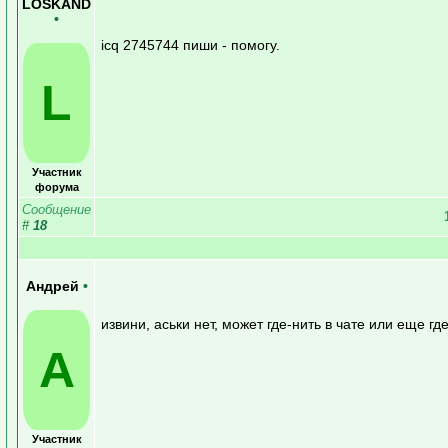
LOSKAND
•
icq 2745744 пиши - помогу.
L
Участник
форума
Сообщение
#
18
Андрей
•
извини, аськи нет, может где-нить в чате или еще гд
А
Участник