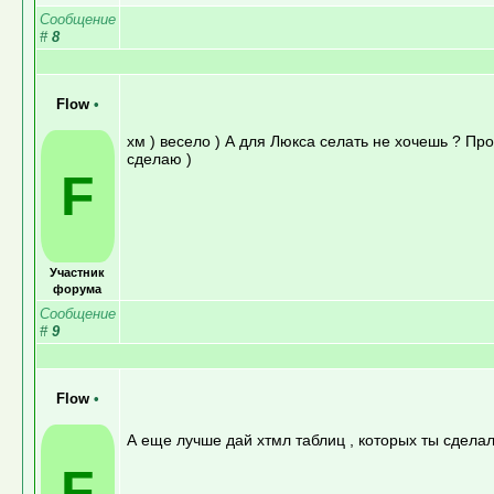
Сообщение
#
8
Flow
•
хм ) весело ) А для Люкса селать не хочешь ? Прост
сделаю )
F
Участник
форума
Сообщение
#
9
Flow
•
А еще лучше дай хтмл таблиц , которых ты сделал
F