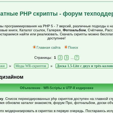
атные PHP скрипты - форум техподде
ы программирования на PHP 5 - 7 версий, различные подходы к на
тевые книги, Каталог ссылок, Галерея,
Фотоальбом
, Счётчики, Рас
постараемся найти или реализовать. Скачать скрипты можно беспл
доступнее!
Главная сайта
Поиск
Страницы:
1
...
2
3
7
»
»
жки
Моды WR-скриптов
Доска 1.5-Lite с двух и трёх-кол
 дизайном
Объявление - WR-Scriptы в UTF-8 кодировке
ку
. Список перекодированных php скриптов доступен на главной ст
емя обновлю каталог знакомств, форум Про, фотоальбом, доски об
то модернизировать в скриптах в первую очередь. Постараюсь ис