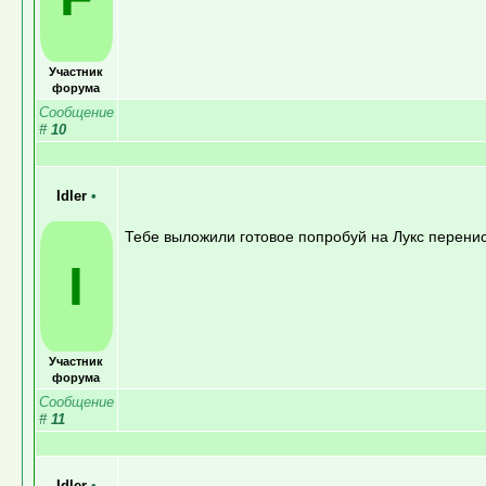
Участник
форума
Сообщение
#
10
Idler
•
Тебе выложили готовое попробуй на Лукс перени
I
Участник
форума
Сообщение
#
11
Idler
•