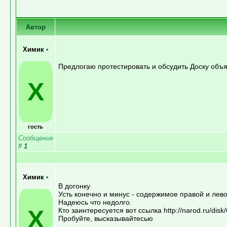
Автор
Химик
•
Предлогаю протестировать и обсудить Доску объя
Х
гость
Сообщение
#
1
Химик
•
В догонку
Усть конечно и минус - содержимое правой и лев
Надеюсь что недолго.
Х
Кто заинтересуется вот ссылка http://narod.ru/disk/
Пробуйте, высказывайтесью