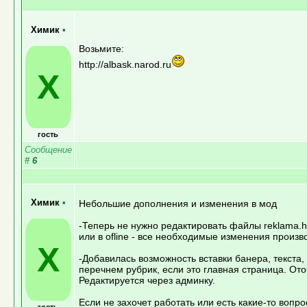
Химик
•
Возьмите:
http://albask.narod.ru
Х
гость
Сообщение
#
6
Химик
•
Небольшие дополнения и изменения в мод
-Теперь не нужно редактировать файлы reklama.html
или в ofline - все необходимые изменения произв
Х
-Добавилась возможность вставки банера, текста, 
перечнем рубрик, если это главная страница. Ото
Редактируется через админку.
Если не захочет работать или есть какие-то вопр
гость