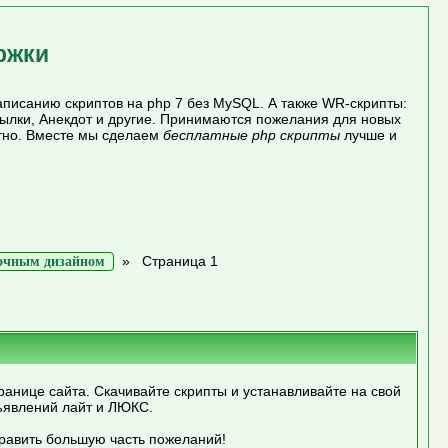
ржки
писанию скриптов на php 7 без MySQL. А также WR-скрипты:
сылки, Анекдот и другие. Принимаются пожелания для новых
атно. Вместе мы сделаем
бесплатные php скрипты
лучше и
»
Страница 1
оночным дизайном
ранице сайта. Скачивайте скрипты и устанавливайте на свой
ъявлений лайт и ЛЮКС.
править большую часть пожеланий!