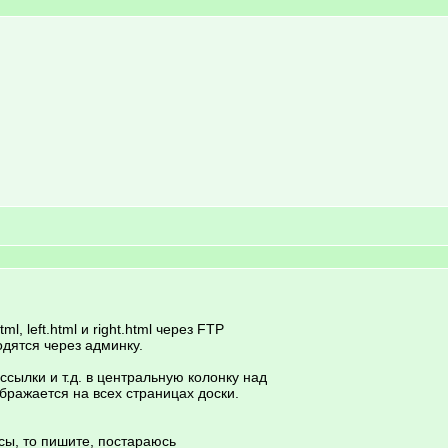
, left.html и right.html через FTP
одятся через админку.
ссылки и т.д. в центральную колонку над
бражается на всех страницах доски.
осы, то пишите, постараюсь