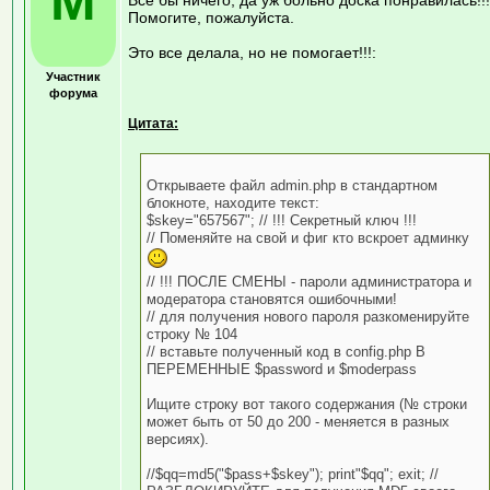
M
Помогите, пожалуйста.
Это все делала, но не помогает!!!:
Участник
форума
Цитата:
Открываете файл admin.php в стандартном
блокноте, находите текст:
$skey="657567"; // !!! Секретный ключ !!!
// Поменяйте на свой и фиг кто вскроет админку
// !!! ПОСЛЕ СМЕНЫ - пароли администратора и
модератора становятся ошибочными!
// для получения нового пароля разкоменируйте
строку № 104
// вставьте полученный код в config.php В
ПЕРЕМЕННЫЕ $password и $moderpass
Ищите строку вот такого содержания (№ строки
может быть от 50 до 200 - меняется в разных
версиях).
//$qq=md5("$pass+$skey"); print"$qq"; exit; //