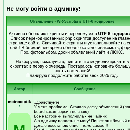
Не могу войти в админку!
Объявление - WR-Scriptы в UTF-8 кодировке
Активно обновляю скрипты и перевожу их в
UTF-8 кодиров
Список перекодированных php скриптов доступен на главн
странице сайта. Скачивайте скрипты и устанавливайте на с
сайт! В ближайшее время обновлю каталог знакомств, фор
Про, фотоальбом, доски объявлений лайт и ЛЮКС.
На форуме, пожалуйста, пишите что модернизировать в
скриптах в первую очередь. Постараюсь исправить больш
часть пожеланий!
Планирую продолжить работы весь 2026 год.
Автор
Сообщение
moireceptik
Здравствуйте!
•
У меня проблема. Скачала доску объявлений (па
board какая версия не знаю)
Все настройки выполнила - не чайник.
А в админку попасть не могу! Пишет ошибочный к
Делаю восстановление - тоже самое!!!
Все бы ничего, да уж больно доска понравилась!!!