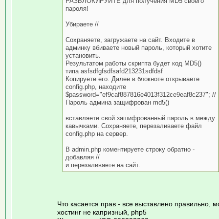
РАЗБЛОКИРУЙТЕ для получения MD5 своего
пароля!
Убираете //
Сохраняете, загружаете на сайт. Входите в
админку вбиваете новый пароль, который хотите
установить.
Результатом работы скрипта будет код MD5()
типа asfsdfgfsdfsafd213231sdfdsf
Копируете его. Далее в блокноте открываете
config.php, находите
$password="ef9caf887816e4013f312ce9eaf8c237"; //
Пароль админа защифрован md5()
вставляете свой зашифрованный пароль в между
кавычками. Сохраняете, перезаливаете файл
config.php на сервер.
В admin.php коментируете строку обратно -
добавляя //
и перезаливаете на сайт.
Что касается прав - все выставлено правильно, м
хостинг не капризный, php5