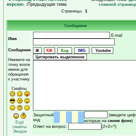
версию.
:Предыдущая тема
главной страни
Страницы:
1
Сообщение
E-mail
Имя
Сообщение
Нажмите на
точку возле
имени для
обращения
к участнику
Смайлы:
Защитный
(введите циф
код:
которые на
)
синем фоне
Ещё
Ответ на вопрос:
(2+2=?)
смайлы
Эмодзи