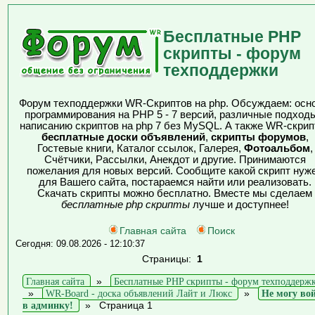
Бесплатные PHP
скрипты - форум
техподдержки
Форум техподдержки WR-Скриптов на php. Обсуждаем: осн
программирования на PHP 5 - 7 версий, различные подходы
написанию скриптов на php 7 без MySQL. А также WR-скрип
бесплатные доски объявлений
,
скрипты форумов
,
Гостевые книги, Каталог ссылок, Галерея,
Фотоальбом
,
Счётчики, Рассылки, Анекдот и другие. Принимаются
пожелания для новых версий. Сообщите какой скрипт нуж
для Вашего сайта, постараемся найти или реализовать.
Скачать скрипты можно бесплатно. Вместе мы сделаем
бесплатные php скрипты
лучше и доступнее!
Главная сайта
Поиск
Сегодня: 09.08.2026 - 12:10:37
Страницы:
1
Главная сайта
»
Бесплатные PHP скрипты - форум техподдерж
»
WR-Board - доска объявлений Лайт и Люкс
»
Не могу во
в админку!
»
Страница 1