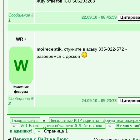
Жду ответов ICO 606293263
Сообщение
#
22.09.10 - 06:45:59
1
WR
•
moireceptik
, стукните в аську 335-022-572 -
разберёмся с доской
W
Участник
форума
Сообщение
#
24.09.10 - 05:23:33
2
Главная сайта
»
Бесплатные PHP скрипты - форум техподдерж
»
WR-Board - доска объявлений Лайт и Люкс
»
Не могу во
в админку!
»
Страница 1
◄
Переход с Лайт на Люкс
Следующая тема:
Ди