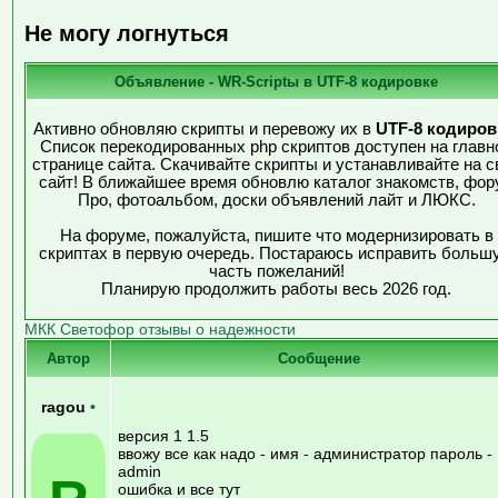
Не могу логнуться
Объявление - WR-Scriptы в UTF-8 кодировке
Активно обновляю скрипты и перевожу их в
UTF-8 кодиров
Список перекодированных php скриптов доступен на главн
странице сайта. Скачивайте скрипты и устанавливайте на с
сайт! В ближайшее время обновлю каталог знакомств, фор
Про, фотоальбом, доски объявлений лайт и ЛЮКС.
На форуме, пожалуйста, пишите что модернизировать в
скриптах в первую очередь. Постараюсь исправить больш
часть пожеланий!
Планирую продолжить работы весь 2026 год.
МКК Светофор отзывы о надежности
Автор
Сообщение
ragou
•
версия 1 1.5
ввожу все как надо - имя - администратор пароль -
admin
ошибка и все тут