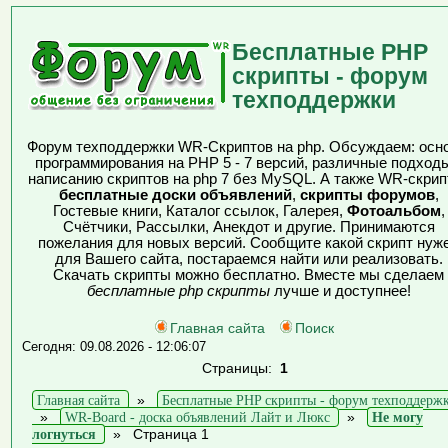
Бесплатные PHP
скрипты - форум
техподдержки
Форум техподдержки WR-Скриптов на php. Обсуждаем: осн
программирования на PHP 5 - 7 версий, различные подходы
написанию скриптов на php 7 без MySQL. А также WR-скрип
бесплатные доски объявлений
,
скрипты форумов
,
Гостевые книги, Каталог ссылок, Галерея,
Фотоальбом
,
Счётчики, Рассылки, Анекдот и другие. Принимаются
пожелания для новых версий. Сообщите какой скрипт нуж
для Вашего сайта, постараемся найти или реализовать.
Скачать скрипты можно бесплатно. Вместе мы сделаем
бесплатные php скрипты
лучше и доступнее!
Главная сайта
Поиск
Сегодня: 09.08.2026 - 12:06:07
Страницы:
1
Главная сайта
»
Бесплатные PHP скрипты - форум техподдерж
»
WR-Board - доска объявлений Лайт и Люкс
»
Не могу
логнуться
»
Страница 1