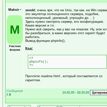
Maksir
•
zerokl
, очень зря, что не Unix, так как, на Win серва
это эмулятор полноценного сервера, подобие,
неполноценный, урезаный, упрощён до... :)
Здесь нужно смотреть сервер, его конфигурацию.
M
Какая версия и т.п.
Нужно всё сверить, как у вас на локалке. Ну, или хо
бы разобраться, в каких версиях этот скрипт будет
работать.
Вывод функции phpinfo();
Участник
Код:
форума
<?
phpinfo();
?>
Прочтите readme.html , который поставляется со
скриптом.
Сообщение
14.02.09 - 02:25:20
#
8