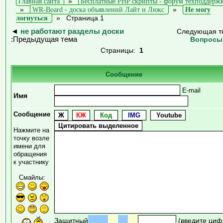
Главная сайта
»
Бесплатные PHP скрипты - форум техподдерж
»
WR-Board - доска объявлений Лайт и Люкс
»
Не могу
логнуться
»
Страница 1
◄
не работают разделы доски
Следующая т
:Предыдущая тема
Вопросы
Страницы:
1
Сообщение
E-mail
Имя
Сообщение
Нажмите на
точку возле
имени для
обращения
к участнику
Смайлы:
Защитный
(введите циф