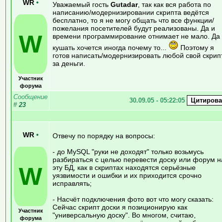
WR
•
Уважаемый гость
Gutadar
, так как вся работа по
написанию/модернизировании скрипта ведётся
бесплатно, то я не могу общать что все функции/
пожелания посетителей будут реализованы. Да и
W
времени программирование отнимает не мало. Да
кушать хочется иногда почему то...
Поэтому я
готов написать/модернизировать любой свой скрип
за деньги.
Участник
форума
Сообщение
30.09.05 - 05:22:05
#
23
WR
•
Отвечу по порядку на вопросы:
- до MySQL "руки не доходят" только возьмусь
разбираться с целью перевести доску или форум н
W
эту БД, как в скриптах находятся серьёзные
уязвимости и ошибки и их приходится срочно
исправлять;
- Насчёт подключения фото вот что могу сказать:
Сейчас скрипт доски я позиционирую как
Участник
"универсальную доску". Во многом, считаю,
форума