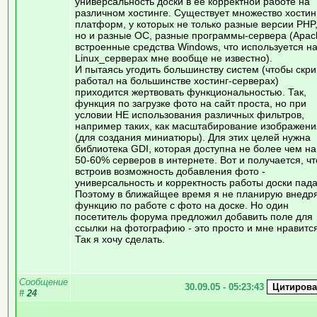
универсальность доски в её корректной работе на
различном хостинге. Существует множество хостин
платформ, у которых не только разные версии PHP
но и разные ОС, разные программы-сервера (Apac
встроенные средства Windows, что используется н
Linux_серверах мне вообще не известно).
И пытаясь угодить большинству систем (чтобы скри
работал на большинстве хостинг-серверах)
приходится жертвовать функциональностью. Так,
функция по загрузке фото на сайт проста, но при
условии НЕ использования различных фильтров,
например таких, как масштабирование изображени
(для создания миниатюры). Для этих целей нужна
библиотека GDI, которая доступна не более чем на
50-60% серверов в интернете. Вот и получается, чт
встроив возможность добавления фото -
универсальность и корректность работы доски пада
Поэтому в ближайщее время я не планирую внедр
функцию по работе с фото на доске. Но один
посетитель форума предложил добавить поле для
ссылки на фотографию - это просто и мне нравится
Так я хочу сделать.
Сообщение
30.09.05 - 05:23:43
#
24