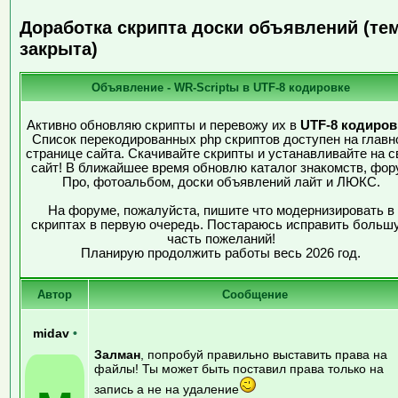
Доработка скрипта доски объявлений (те
закрыта)
Объявление - WR-Scriptы в UTF-8 кодировке
Активно обновляю скрипты и перевожу их в
UTF-8 кодиров
Список перекодированных php скриптов доступен на главн
странице сайта. Скачивайте скрипты и устанавливайте на с
сайт! В ближайшее время обновлю каталог знакомств, фор
Про, фотоальбом, доски объявлений лайт и ЛЮКС.
На форуме, пожалуйста, пишите что модернизировать в
скриптах в первую очередь. Постараюсь исправить больш
часть пожеланий!
Планирую продолжить работы весь 2026 год.
Автор
Сообщение
midav
•
Залман
, попробуй правильно выставить права на
файлы! Ты может быть поставил права только на
запись а не на удаление