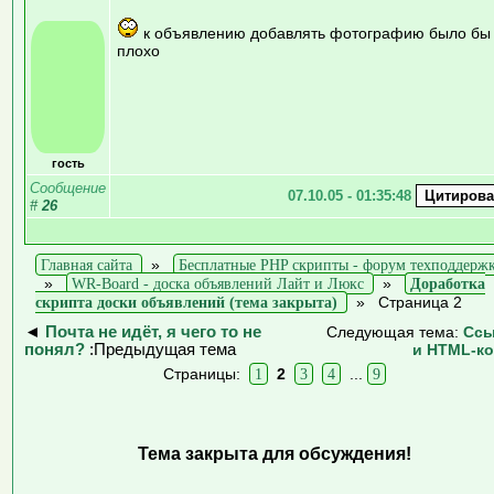
к объявлению добавлять фотографию было бы
плохо
гость
Сообщение
07.10.05 - 01:35:48
#
26
Главная сайта
»
Бесплатные PHP скрипты - форум техподдерж
»
WR-Board - доска объявлений Лайт и Люкс
»
Доработка
скрипта доски объявлений (тема закрыта)
»
Страница 2
◄
Почта не идёт, я чего то не
Следующая тема:
Ссы
понял?
:Предыдущая тема
и HTML-к
Страницы:
1
2
3
4
...
9
Тема закрыта для обсуждения!