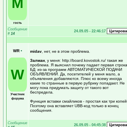
M
гость
Сообщение
24.09.05 - 22:46:17
#
14
WR
•
midav
, нет, не в этом проблема.
Залман
, у меня: http://board.kovostok.ru/ такая же
проблема. Я выяснил почему падает первая строка
W
БД: из-за программ АВТОМАТИЧЕСКОЙ ПОДАЧИ
ОБЪЯВЛЕНИЙ. Да, посетителей у меня мало, а
объявления добавляются. Плюс ко всему иногда
какие то странные в первую рубрику попадают. Не
могу пока придумать защиту от такого вот
беспредела.
Участник
форума
Функция вставки смайликов - простая как три копей
Поэтому она вставляет UBB-код только в конец
сообщения.
Сообщение
26.09.05 - 04:45:38