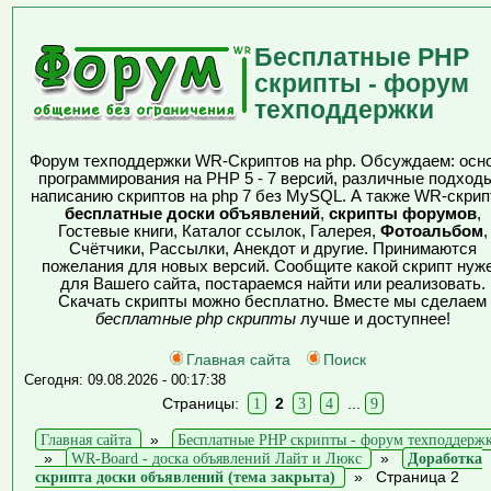
Бесплатные PHP
скрипты - форум
техподдержки
Форум техподдержки WR-Скриптов на php. Обсуждаем: осн
программирования на PHP 5 - 7 версий, различные подходы
написанию скриптов на php 7 без MySQL. А также WR-скрип
бесплатные доски объявлений
,
скрипты форумов
,
Гостевые книги, Каталог ссылок, Галерея,
Фотоальбом
,
Счётчики, Рассылки, Анекдот и другие. Принимаются
пожелания для новых версий. Сообщите какой скрипт нуж
для Вашего сайта, постараемся найти или реализовать.
Скачать скрипты можно бесплатно. Вместе мы сделаем
бесплатные php скрипты
лучше и доступнее!
Главная сайта
Поиск
Сегодня: 09.08.2026 - 00:17:38
Страницы:
1
2
3
4
...
9
Главная сайта
»
Бесплатные PHP скрипты - форум техподдерж
»
WR-Board - доска объявлений Лайт и Люкс
»
Доработка
скрипта доски объявлений (тема закрыта)
»
Страница 2