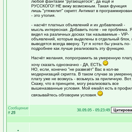
любой фантазии "ругающегося", да ещё и
РУССКОГО! НЕ вижу возможным. Такая функция
лишь "утяжелит" скрипт. Антимат в программирова
- это утопия.
- насчёт платных объявлений и их добавлений -
мысль интересная. Добавить поле - не проблема. 
видел на различных досках так называемые - VIP-
объявлений, которые выделены в отдельный блок, 
выводятся всегда вверху. Тут я хотел бы узнать по-
подробнее как лучше реализовать эту функцию.
Насчёт желания, попрограмить за умеренную плат
хочу сказать однозначно - ДА, ЕСТЬ.
НО, если, конечно "не развезёт" Вас в кол-ве
модернизаций скрипта. В таком случае за умеренн
плату уже не возмусь - возьмусь за приличную. Вот.
Скажу, что в принципе, могу реализовать все
вышеназванные условия. Мой емайл есть в профи
связывайтесь обговорим условия.
Сообщение
30.09.05 - 05:23:49
#
25
•