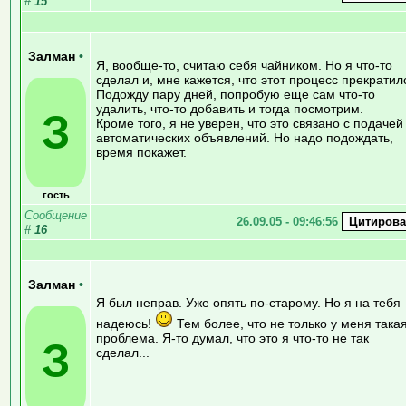
#
15
Залман
•
Я, вообще-то, считаю себя чайником. Но я что-то
сделал и, мне кажется, что этот процесс прекратил
Подожду пару дней, попробую еще сам что-то
удалить, что-то добавить и тогда посмотрим.
З
Кроме того, я не уверен, что это связано с подачей
автоматических объявлений. Но надо подождать,
время покажет.
гость
Сообщение
26.09.05 - 09:46:56
#
16
Залман
•
Я был неправ. Уже опять по-старому. Но я на тебя
надеюсь!
Тем более, что не только у меня така
проблема. Я-то думал, что это я что-то не так
З
сделал...