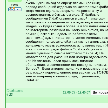
очень нужен вывод за определяемый (разный)
гость
период сообщений отдельно по категориям в файл
тогда можно сделать оформление,распечатку и
распространять в бумажном виде, 3) файлы с
сообщениями (*.dat) ссыпятся в самой папке скрип
так и хочется их переместить в отдельную папку ка
images, их будет сотни и более, а в той папке еще 
по категориям разложим бы. Могу ошибиться, но ка
помню (несколько недель не работал с этим
скриптом...) администратор не может изменить тек
сообщения пользователей,а так как нет антимата, 
желательно иметь возможность исправлять текст. Я
искал поиском среди файлов *.dat сообщение и
менял ручками ф самом текстовом файле. 4) Не
хватает поля для указания или номера отдельного
или № платежки, если принимать платное
объявление, и возможности его находить поиском.
Вопрос? - Если интерес, желание и возможности д
реализации перечисленного или вариантов, ГОТО
внести умеренную оплату труда, с уважением,
GutaDar!
Сообщение
29.09.05 - 12:40:07
#
22