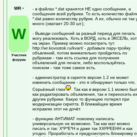
WR
•
- в файлах *.dat хранятся НЕ одно сообщение, а
сообщения всей рубрики. То есть количество файл
*.dat равно количеству рубрик. А их, обычно не так 
много (хватает 20-30 шт.);
W
- Выводи сообщений за разный период для печать
могу реализовать. Хоть в ВОРД, хоть в ЭКСЕЛЬ, хот
на экран. Пример можно посмотреть тут:
http://wr.kovostok.ru/kvart/ - добавьте пару-тройку
объвлений, потом внимательно пройдитесь по
Участник
рубрикам - там есть ссылка для получения
форума
объявлений для печати, либо воспользуйтесь
поиском - там тоже самое есть.
- администратор в скрипте версии 1.2 не может
изменить сообщение - это я обнаружил только что.
Серьёзный глюк
. Так как в версии 1.1 можно бы
как редактировать объявления, так и переносить их
другие рубрики. Какую то функцию потерял при
модернизации скрипта. В ближайщее время
исправлю этот не дочёт.
- функцию АНТИМАТ помоему написать
универсальную не возможно. Так как мат можно
писать и так: X*P*E*H и даже так XXPPEEHH и как
угодно. Проработать и предусмотреть блокировку о