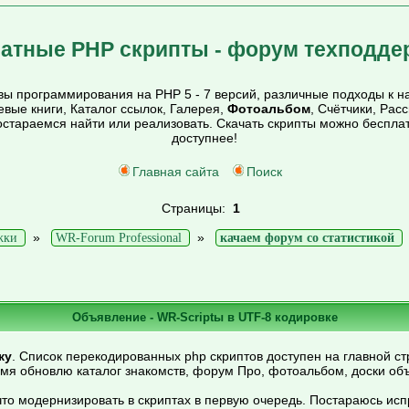
атные PHP скрипты - форум техподде
ы программирования на PHP 5 - 7 версий, различные подходы к на
тевые книги, Каталог ссылок, Галерея,
Фотоальбом
, Счётчики, Рас
постараемся найти или реализовать. Скачать скрипты можно беспл
доступнее!
Главная сайта
Поиск
Страницы:
1
»
»
жки
WR-Forum Professional
качаем форум со статистикой
Объявление - WR-Scriptы в UTF-8 кодировке
ку
. Список перекодированных php скриптов доступен на главной ст
емя обновлю каталог знакомств, форум Про, фотоальбом, доски об
то модернизировать в скриптах в первую очередь. Постараюсь ис