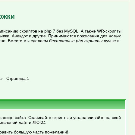
ржки
писанию скриптов на php 7 без MySQL. А также WR-скрипты:
сылки, Анекдот и другие. Принимаются пожелания для новых
атно. Вместе мы сделаем
бесплатные php скрипты
лучше и
»
Страница 1
ранице сайта. Скачивайте скрипты и устанавливайте на свой
ъявлений лайт и ЛЮКС.
править большую часть пожеланий!