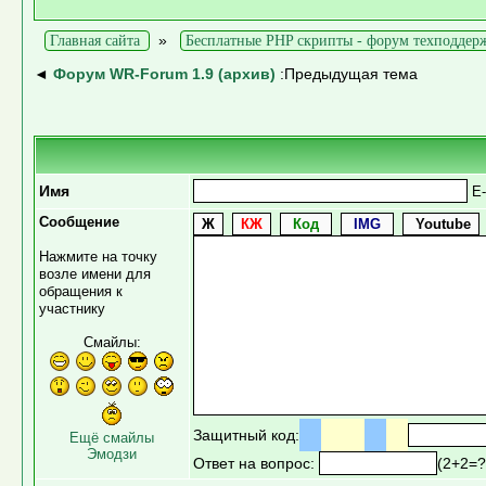
»
Главная сайта
Бесплатные PHP скрипты - форум техподдер
◄
Форум WR-Forum 1.9 (архив)
:Предыдущая тема
Имя
E-
Сообщение
Нажмите на точку
возле имени для
обращения к
участнику
Смайлы:
Защитный код:
Ещё смайлы
Эмодзи
Ответ на вопрос:
(2+2=?