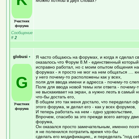
Можно хотябы в двух словах?
Участник
форума
Сообщение
#
2
globusi
•
Я часто общаюсь на форумах, и когда я сделал св
оказалось что Форум 8.М - единственный который
исправно работал, но с моим опытом общения на
форумах - я просто не мог на нем общаться .... к
G
у него почему-то расположены как у всех,
поля для ввода имени и адресса - почему-то сле
Поле для ввода новой темы или ответа - почему-т
не выскакивает на экран, а нужно лезть в самый 
что-бы достать его,
В общем это так меня достало, что переделал о
Участник
этого форума, м делал его - как у всех форумов,
форума
И теперь работать на нем - одно удовольствие,
Впрочем, спасибо за это прежде всего автору дви
форума,
Он оказался просто замечательным, именно поэт
я не поленился потратить время что-бы
сделать его модификацию,, и переделать "под себ