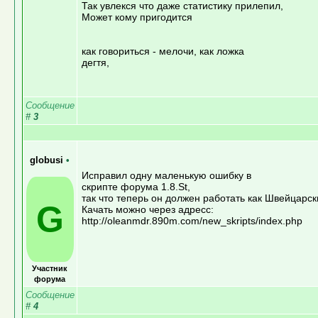
Так увлекся что даже статистику прилепил,
Может кому пригодится
как говориться - мелочи, как ложка
дегтя,
Сообщение
#
3
globusi
•
Исправил одну маленькую ошибку в
скрипте форума 1.8.St,
так что теперь он должен работать как Швейцарск
G
Качать можно через адресс:
http://oleanmdr.890m.com/new_skripts/index.php
Участник
форума
Сообщение
#
4