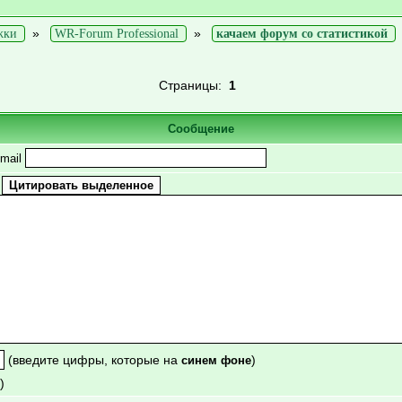
»
»
жки
WR-Forum Professional
качаем форум со статистикой
Страницы:
1
Сообщение
mail
(введите цифры, которые на
)
синем фоне
)