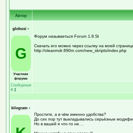
Автор
globusi
•
Форум называеться Forum 1.8.St
Скачать его можно через ссылку на моей страниц
G
http://oleanmdr.890m.com/new_skripts/index.php
Участник
форума
Сообщение
#
1
kilogram
•
Простите, а в чём именно удобства?
До сих пор тут выкладывались серьёзные модифик
Но в вашей я что-то не....
K