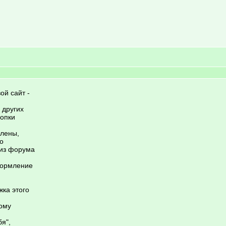
ой сайт -
 других
нопки
плены,
о
низ форума
формление
жка этого
ому
я",