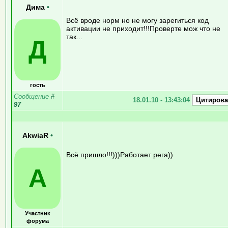
Дима
•
Всё вроде норм но не могу зарегиться код
активации не приходит!!!Проверте мож что не
так...
Д
гость
Сообщение
#
18.01.10 - 13:43:04
97
AkwiaR
•
Всё пришло!!!)))Работает рега))
A
Участник
форума