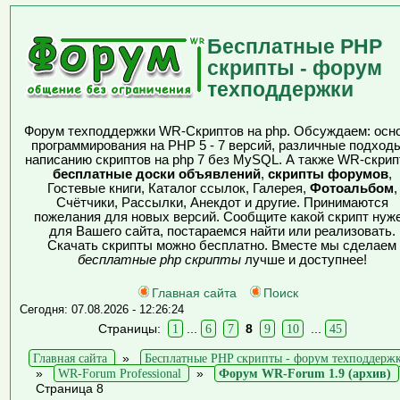
Бесплатные PHP
скрипты - форум
техподдержки
Форум техподдержки WR-Скриптов на php. Обсуждаем: осн
программирования на PHP 5 - 7 версий, различные подходы
написанию скриптов на php 7 без MySQL. А также WR-скрип
бесплатные доски объявлений
,
скрипты форумов
,
Гостевые книги, Каталог ссылок, Галерея,
Фотоальбом
,
Счётчики, Рассылки, Анекдот и другие. Принимаются
пожелания для новых версий. Сообщите какой скрипт нуж
для Вашего сайта, постараемся найти или реализовать.
Скачать скрипты можно бесплатно. Вместе мы сделаем
бесплатные php скрипты
лучше и доступнее!
Главная сайта
Поиск
Сегодня: 07.08.2026 - 12:26:24
Страницы:
1
...
6
7
8
9
10
...
45
Главная сайта
»
Бесплатные PHP скрипты - форум техподдерж
»
WR-Forum Professional
»
Форум WR-Forum 1.9 (архив)
Страница 8