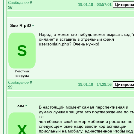
Сообщение
#
19.01.10 - 03:57:01
98
Sco-R-piO
•
Народ, а может кто-нибудь может вырвать код "
онлайн" и вставить в отдельный файл
usersonlain.php? Очень нужно!
S
Участник
форума
Сообщение
#
19.01.10 - 14:29:56
99
xez
•
В настоящий момент самая перспективная и
думаю лучшая защита это подтверждение по см
т.е.
чел вбивает свой номер мобилки и регается но 
X
следующем окне надо ввести код активации
присланый на мобилу. единственное чтобы код