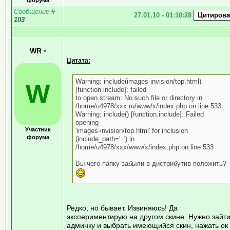
Сообщение
#
27.01.10 - 01:10:28
103
WR
•
Цитата:
Warning: include(images-invision/top.html)
W
[function.include]: failed
to open stream: No such file or directory in
/home/u4978/xxx.ru/www/x/index.php on line 533
Warning: include() [function.include]: Failed
opening
Участник
'images-invision/top.html' for inclusion
форума
(include_path='.:') in
/home/u4978/xxx/www/x/index.php on line 533
Вы чего папку забыли в дистрибутив положить?
Редко, но бывает. Извиняюсь! Да
экспериментирую на другом скине. Нужно зайти
админку и выбрать имеющийся скин, нажать ок