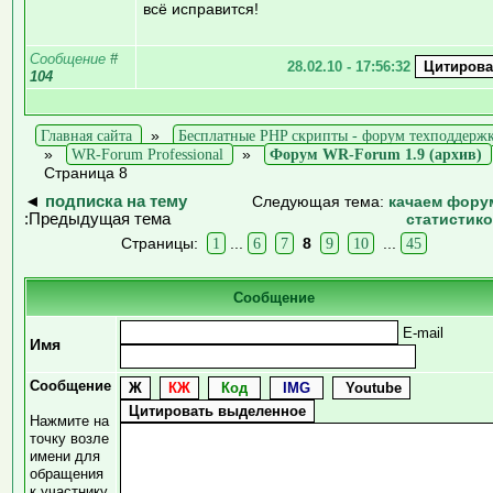
всё исправится!
Сообщение
#
28.02.10 - 17:56:32
104
Главная сайта
»
Бесплатные PHP скрипты - форум техподдерж
»
WR-Forum Professional
»
Форум WR-Forum 1.9 (архив)
Страница 8
◄
подписка на тему
Следующая тема:
качаем фору
:Предыдущая тема
статистик
Страницы:
1
...
6
7
8
9
10
...
45
Сообщение
E-mail
Имя
Сообщение
Нажмите на
точку возле
имени для
обращения
к участнику