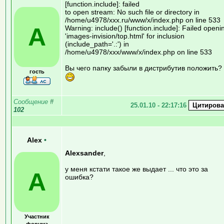
[function.include]: failed
to open stream: No such file or directory in
/home/u4978/xxx.ru/www/x/index.php on line 533
A
Warning: include() [function.include]: Failed openi
'images-invision/top.html' for inclusion
(include_path='.:') in
/home/u4978/xxx/www/x/index.php on line 533
Вы чего папку забыли в дистрибутив положить?
гость
Сообщение
#
25.01.10 - 22:17:16
102
Alex
•
Alexsander
,
у меня кстати такое же выдает ... что это за
A
ошибка?
Участник
форума