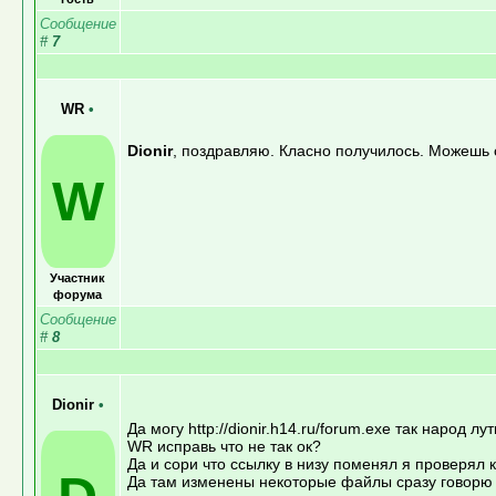
Сообщение
#
7
WR
•
Dionir
, поздравляю. Класно получилось. Можешь 
W
Участник
форума
Сообщение
#
8
Dionir
•
Да могу http://dionir.h14.ru/forum.exe так народ лу
WR исправь что не так ок?
Да и сори что ссылку в низу поменял я проверял к
Да там изменены некоторые файлы сразу говорю т