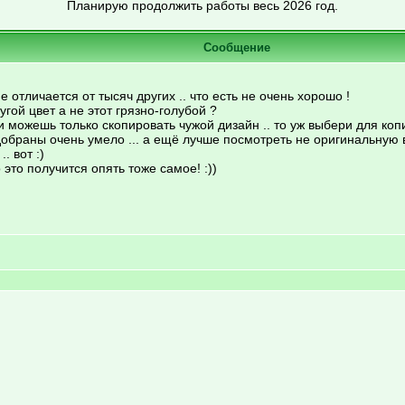
Планирую продолжить работы весь 2026 год.
Сообщение
 отличается от тысяч других .. что есть не очень хорошо !
гой цвет а не этот грязно-голубой ?
и можешь только скопировать чужой дизайн .. то уж выбери для коп
добраны очень умело ... а ещё лучше посмотреть не оригинальную в
 вот :)
 это получится опять тоже самое! :))