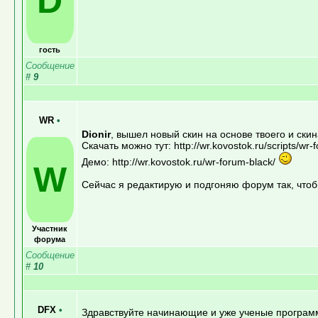
D
гость
Сообщение
#
9
WR
•
Dionir
, вышел новый скин на основе твоего и скин
Скачать можно тут: http://wr.kovostok.ru/scripts/wr-
Демо: http://wr.kovostok.ru/wr-forum-black/
W
Сейчас я редактирую и подгоняю форум так, чтоб
Участник
форума
Сообщение
#
10
DFX
•
Здравствуйте начинающие и уже ученые програм