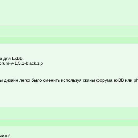
а для ExBB.
forum-v-1.5.1-black.zip
ы дизайн легко было сменить используя скины форума exBB или ph
миты!