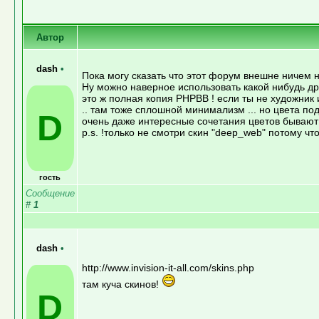
Автор
dash
•
Пока могу сказать что этот форум внешне ничем не
Ну можно наверное использовать какой нибудь дру
это ж полная копия PHPBB ! если ты не художник 
.. там тоже сплошной минимализм ... но цвета по
D
очень даже интересные сочетания цветов бывают ..
p.s. !только не смотри скин "deep_web" потому что
гость
Сообщение
#
1
dash
•
http://www.invision-it-all.com/skins.php
там куча скинов!
D