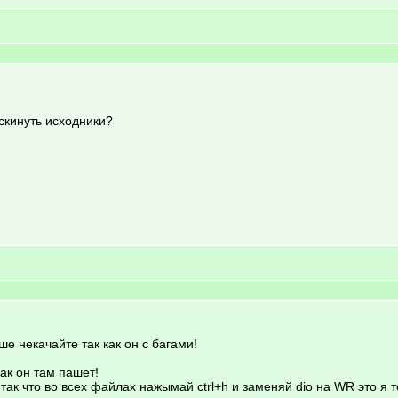
скинуть исходники?
тше некачайте так как он с багами!
ак он там пашет!
ак что во всех файлах нажымай ctrl+h и заменяй dio на WR это я