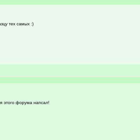
зцу тех самых :)
для этого форума напсал!