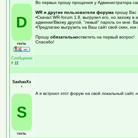
Во первых прошу прощения у Администратора сайт
WR и другие пользователи форума
прошу Вас 
D
•Скачал WR-forum 1.8, выгрузил его, но захожу в
админки!Ввожу другой, "левый" пароль он мне: 
•Предлагаю выгрузить на Ваш сайт свой скин, кок
Прошу
обязательно
ответить на первый вопрос!
Спасибо!
гость
Сообщение
#
11
SashaxXx
•
А я встроил этот форум на свой локальный сайт, 
S
гость