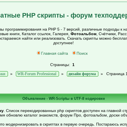
атные PHP скрипты - форум техподде
ы программирования на PHP 5 - 7 версий, различные подходы к на
тевые книги, Каталог ссылок, Галерея,
Фотоальбом
, Счётчики, Рас
постараемся найти или реализовать. Скачать скрипты можно беспл
доступнее!
Главная сайта
Поиск
Страницы:
1
»
»
»
Страница 
жки
WR-Forum Professional
дизайн форума
Объявление - WR-Scriptы в UTF-8 кодировке
ку
. Список перекодированных php скриптов доступен на главной ст
емя обновлю каталог знакомств, форум Про, фотоальбом, доски об
то модернизировать в скриптах в первую очередь. Постараюсь ис