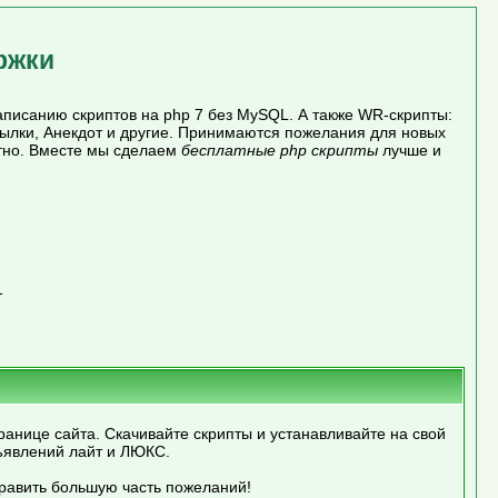
ржки
писанию скриптов на php 7 без MySQL. А также WR-скрипты:
сылки, Анекдот и другие. Принимаются пожелания для новых
атно. Вместе мы сделаем
бесплатные php скрипты
лучше и
1
ранице сайта. Скачивайте скрипты и устанавливайте на свой
ъявлений лайт и ЛЮКС.
править большую часть пожеланий!