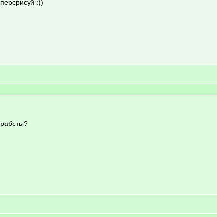
ы перерисуй :))
о работы?