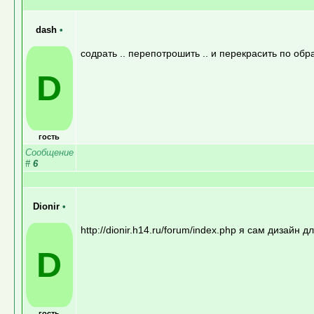
dash
•
содрать .. перепотрошить .. и перекрасить по обра
D
гость
Сообщение
#
6
Dionir
•
http://dionir.h14.ru/forum/index.php я сам дизайн 
D
гость