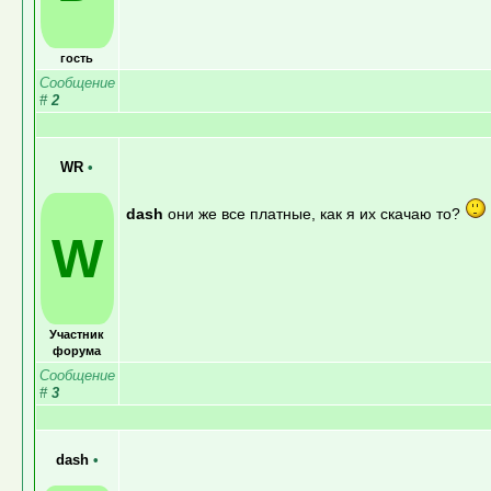
гость
Сообщение
#
2
WR
•
dash
они же все платные, как я их скачаю то?
W
Участник
форума
Сообщение
#
3
dash
•