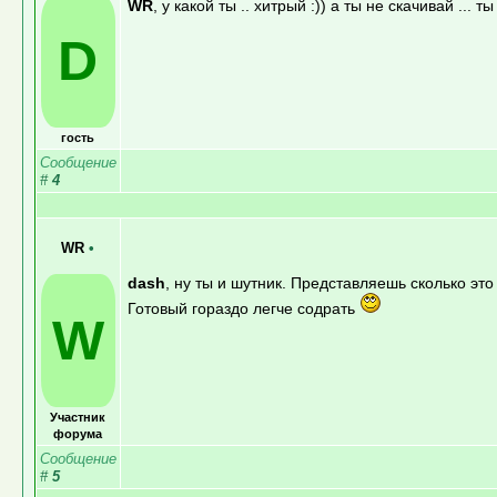
WR
, у какой ты .. хитрый :)) а ты не скачивай ... т
D
гость
Сообщение
#
4
WR
•
dash
, ну ты и шутник. Представляешь сколько эт
Готовый гораздо легче содрать
W
Участник
форума
Сообщение
#
5