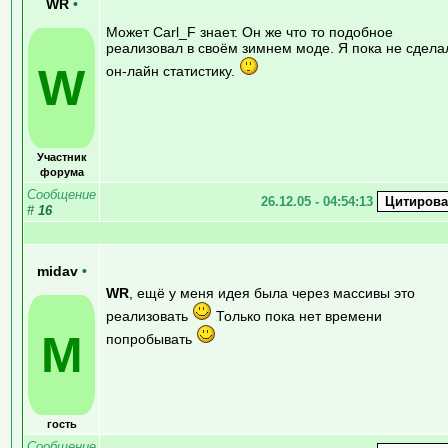
WR
•
Может Carl_F знает. Он же что то подобное
реализовал в своём зимнем моде. Я пока не сдела
W
он-лайн статистику.
Участник
форума
Сообщение
26.12.05 - 04:54:13
#
16
midav
•
WR
, ещё у меня идея была через массивы это
реализовать
Только пока нет времени
M
попробывать
гость
Сообщение