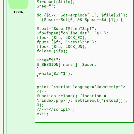
$i=count($file);
$reg="";
гость
do {$i--; $dt=explode("I", $file[$i]);
if($user==$dt[0] && $pass==$dt[1]) {
$text="$userI$timeI$ipI";
$fp=fopen("online.dat", "a+");
flock ($fp, LOCK_EX);
fputs ($fp, "$text\r\n");
flock ($fp, LOCK_UN);
fclose ($fp);
$reg="$i";
$_SESSION['name']==$user;
}
}while($i>"1");
}
print "<script language='Javascript'>
<!--
function reload() {location =
\"index.php\"}; setTimeout('reload()',
0);
//--></script>";
exit;