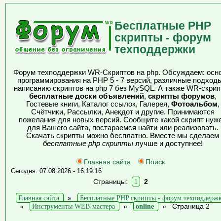
Бесплатные PHP
скрипты - форум
техподдержки
Форум техподдержки WR-Скриптов на php. Обсуждаем: осн
программирования на PHP 5 - 7 версий, различные подходы
написанию скриптов на php 7 без MySQL. А также WR-скрип
бесплатные доски объявлений
,
скрипты форумов
,
Гостевые книги, Каталог ссылок, Галерея,
Фотоальбом
,
Счётчики, Рассылки, Анекдот и другие. Принимаются
пожелания для новых версий. Сообщите какой скрипт нуж
для Вашего сайта, постараемся найти или реализовать.
Скачать скрипты можно бесплатно. Вместе мы сделаем
бесплатные php скрипты
лучше и доступнее!
Главная сайта
Поиск
Сегодня: 07.08.2026 - 16:19:16
Страницы:
1
2
Главная сайта
»
Бесплатные PHP скрипты - форум техподдерж
»
Инструменты WEB-мастера
»
online
»
Страница 2