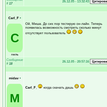
26.12.05 - 13:32:43
#
17
Carl_F
•
Ой, Миша. До сих пор тестирую он-лайн. Теперь
появилась возможность смотреть сколько минут
отсутствует пользователь
C
гость
Сообщение
26.12.05 - 20:57:16
#
18
midav
•
Carl_F
,
когда скачать дашь
M