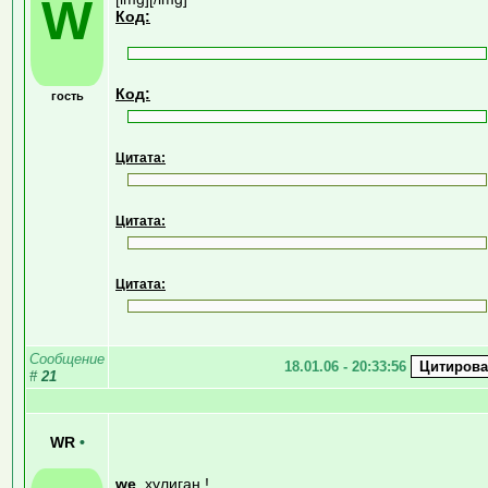
W
Код:
Код:
гость
Цитата:
Цитата:
Цитата:
Сообщение
18.01.06 - 20:33:56
#
21
WR
•
we
, хулиган.!