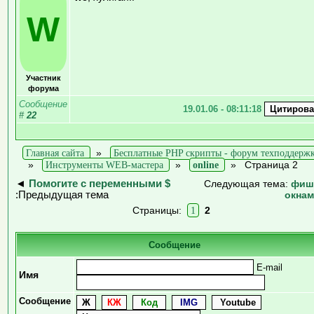
W
Участник
форума
Сообщение
19.01.06 - 08:11:18
#
22
Главная сайта
»
Бесплатные PHP скрипты - форум техподдерж
»
Инструменты WEB-мастера
»
online
»
Страница 2
◄
Помогите с переменными $
Следующая тема:
фиш
:Предыдущая тема
окна
Страницы:
1
2
Сообщение
E-mail
Имя
Сообщение