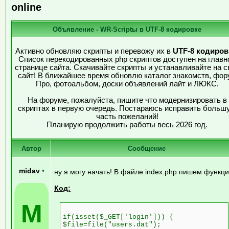
online
Объявление - WR-Scriptы в UTF-8 кодировке
Активно обновляю скрипты и перевожу их в
UTF-8 кодиров
Список перекодированных php скриптов доступен на главн
странице сайта. Скачивайте скрипты и устанавливайте на с
сайт! В ближайшее время обновлю каталог знакомств, фор
Про, фотоальбом, доски объявлений лайт и ЛЮКС.
На форуме, пожалуйста, пишите что модернизировать в
скриптах в первую очередь. Постараюсь исправить больш
часть пожеланий!
Планирую продолжить работы весь 2026 год.
Автор
Сообщение
midav
•
ну я могу начать! В файле index.php пишем функц
Код:
M
if(isset($_GET['login'])) {
$file=file("users.dat");