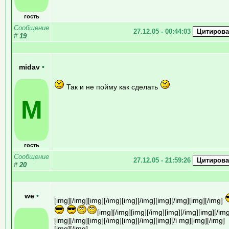
гость
Сообщение
27.12.05 - 00:44:03
#
19
midav
•
Так и не пойму как сделать
M
гость
Сообщение
27.12.05 - 21:59:26
#
20
we
•
[img][/img][img][/img][img][/img][img][/img][img][/img]
[img][/img][img][/img][img][/img][img][/img
[img][/img][img][/img][img][/img][img][/i mg][img][/img]
[img][/img]