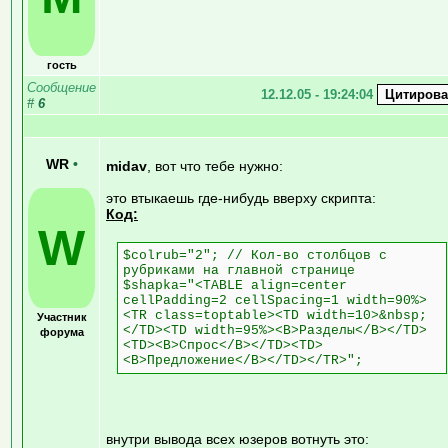
гость
Сообщение
12.12.05 - 19:24:04
#
6
WR
•
midav
, вот что тебе нужно:
это втыкаешь где-нибудь вверху скрипта:
Код:
W
$colrub="2"; // Кол-во столбцов с
рубриками на главной странице
$shapka="<TABLE align=center
cellPadding=2 cellSpacing=1 width=90%>
<TR class=toptable><TD width=10>&nbsp;
Участник
</TD><TD width=95%><B>Разделы</B></TD>
форума
<TD><B>Спрос</B></TD><TD>
<B>Предложение</B></TD></TR>";
внутри вывода всех юзеров вотнуть это: