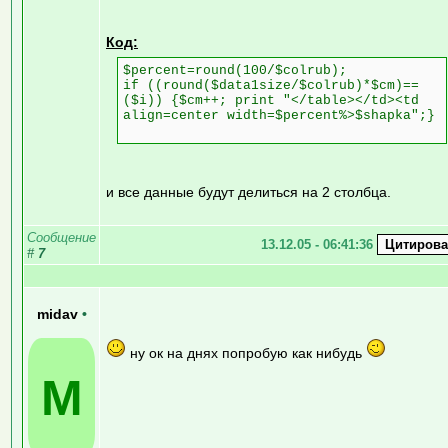
Код:
$percent=round(100/$colrub);
if ((round($data1size/$colrub)*$cm)==
($i)) {$cm++; print "</table></td><td
align=center width=$percent%>$shapka";}
и все данные будут делиться на 2 столбца.
Сообщение
13.12.05 - 06:41:36
#
7
midav
•
ну ок на днях попробую как нибудь
M