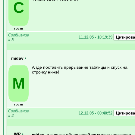
C
гость
Сообщение
11.12.05 - 10:19:39
#
3
midav
•
А где поставить прерывание таблицы и спуск на
строчку ниже!
M
гость
Сообщение
12.12.05 - 00:40:52
#
4
WR
•
midav
, я в доске объявлений жк вывожу названия