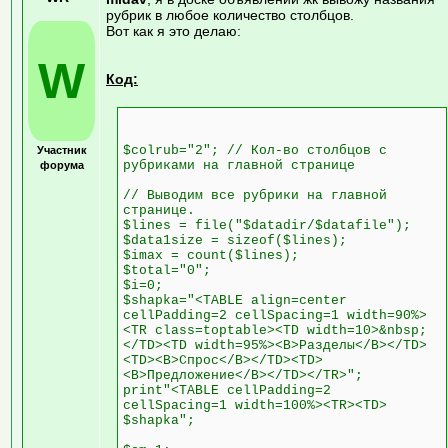
рубрик в любое количество столбцов.
Вот как я это делаю:
W
Код:
$colrub="2"; // Кол-во столбцов с
Участник
рубриками на главной странице
форума
// Выводим все рубрики на главной
странице.
$lines = file("$datadir/$datafile");
$data1size = sizeof($lines);
$imax = count($lines);
$total="0";
$i=0;
$shapka="<TABLE align=center
cellPadding=2 cellSpacing=1 width=90%>
<TR class=toptable><TD width=10>&nbsp;
</TD><TD width=95%><B>Разделы</B></TD>
<TD><B>Спрос</B></TD><TD>
<B>Предложение</B></TD></TR>";
print"<TABLE cellPadding=2
cellSpacing=1 width=100%><TR><TD>
$shapka";