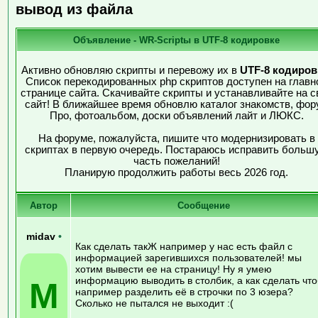
вывод из файла
Объявление - WR-Scriptы в UTF-8 кодировке
Активно обновляю скрипты и перевожу их в
UTF-8 кодиров
Список перекодированных php скриптов доступен на главн
странице сайта. Скачивайте скрипты и устанавливайте на с
сайт! В ближайшее время обновлю каталог знакомств, фор
Про, фотоальбом, доски объявлений лайт и ЛЮКС.
На форуме, пожалуйста, пишите что модернизировать в
скриптах в первую очередь. Постараюсь исправить больш
часть пожеланий!
Планирую продолжить работы весь 2026 год.
Автор
Сообщение
midav
•
Как сделать такЖ например у нас есть файл с
информацией зарегившихся пользователей! мы
хотим вывести ее на страницу! Ну я умею
информацию выводить в столбик, а как сделать что
M
например разделить её в строчки по 3 юзера?
Сколько не пытался не выходит :(