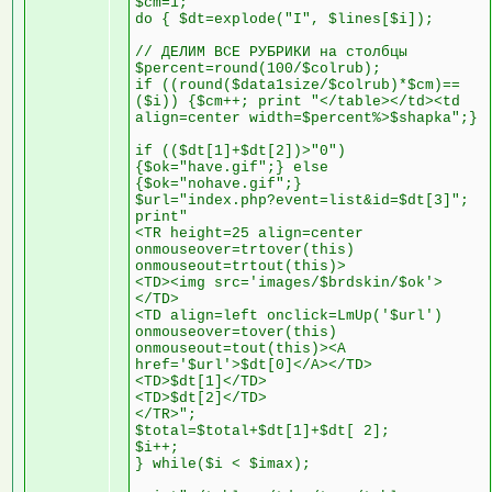
$cm=1;
do { $dt=explode("I", $lines[$i]);
// ДЕЛИМ ВСЕ РУБРИКИ на столбцы
$percent=round(100/$colrub);
if ((round($data1size/$colrub)*$cm)==
($i)) {$cm++; print "</table></td><td
align=center width=$percent%>$shapka";}
if (($dt[1]+$dt[2])>"0")
{$ok="have.gif";} else
{$ok="nohave.gif";}
$url="index.php?event=list&id=$dt[3]";
print"
<TR height=25 align=center
onmouseover=trtover(this)
onmouseout=trtout(this)>
<TD><img src='images/$brdskin/$ok'>
</TD>
<TD align=left onclick=LmUp('$url')
onmouseover=tover(this)
onmouseout=tout(this)><A
href='$url'>$dt[0]</A></TD>
<TD>$dt[1]</TD>
<TD>$dt[2]</TD>
</TR>";
$total=$total+$dt[1]+$dt[ 2];
$i++;
} while($i < $imax);