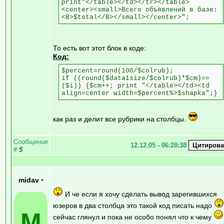
print"</table></td></tr></table>
<center><small>Всего объявлений в базе:
<B>$total</B></small></center>";
То есть вот этот блок в коде:
Код:
$percent=round(100/$colrub);
if ((round($data1size/$colrub)*$cm)==
($i)) {$cm++; print "</table></td><td
align=center width=$percent%>$shapka";}
как раз и делит все рубрики на столбцы.
Сообщение
12.12.05 - 06:28:38
#
5
midav
•
И че если я хочу сделать вывод зарегившихся
юзеров в два столбца это такой код писать надо
M
сейчас глянул и пока не особо понял что к чему