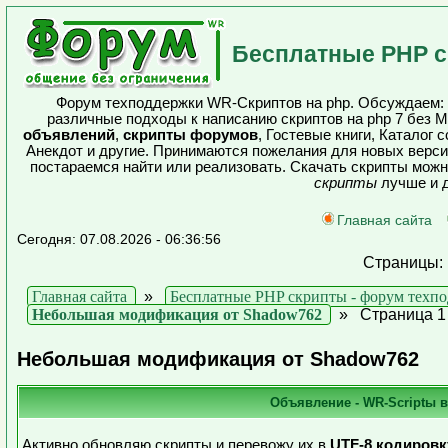
Бесплатные PHP с
Форум техподдержки WR-Скриптов на php. Обсуждаем: о
различные подходы к написанию скриптов на php 7 без 
объявлений
,
скрипты форумов
, Гостевые книги, Каталог 
Анекдот и другие. Принимаются пожелания для новых верси
постараемся найти или реализовать. Скачать скрипты мож
скрипты
лучше и д
Главная сайта
Сегодня: 07.08.2026 - 06:36:56
Страницы
Главная сайта
»
Бесплатные PHP скрипты - форум техп
Небольшая модификация от Shadow762
»
Страница 1
Небольшая модификация от Shadow762
Объявление - WR-Scriptы в
Активно обновляю скрипты и перевожу их в
UTF-8 кодировк