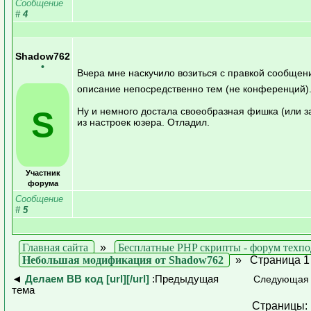
Сообщение
#
4
Shadow762
•
Вчера мне наскучило возиться с правкой сообщен
описание непосредственно тем (не конференций)
S
Ну и немного достала своеобразная фишка (или з
из настроек юзера. Отладил.
Участник
форума
Сообщение
#
5
Главная сайта
»
Бесплатные PHP скрипты - форум техп
Небольшая модификация от Shadow762
»
Страница 1
◄
Делаем ВВ код [url][/url]
:Предыдущая
Следующая 
тема
Страницы