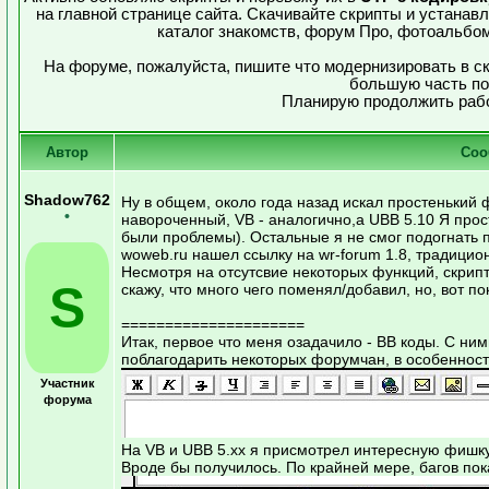
на главной странице сайта. Скачивайте скрипты и устанав
каталог знакомств, форум Про, фотоальбо
На форуме, пожалуйста, пишите что модернизировать в с
большую часть по
Планирую продолжить рабо
Автор
Соо
Shadow762
Ну в общем, около года назад искал простенький
•
навороченный, VB - аналогично,а UBB 5.10 Я просто
были проблемы). Остальные я не смог подогнать п
woweb.ru нашел ссылку на wr-forum 1.8, традицион
Несмотря на отсутсвие некоторых функций, скрип
S
скажу, что много чего поменял/добавил, но, вот по
=====================
Итак, первое что меня озадачило - BB коды. С ни
поблагодарить некоторых форумчан, в особеннос
Участник
форума
На VB и UBB 5.хх я присмотрел интересную фишку
Вроде бы получилось. По крайней мере, багов пок