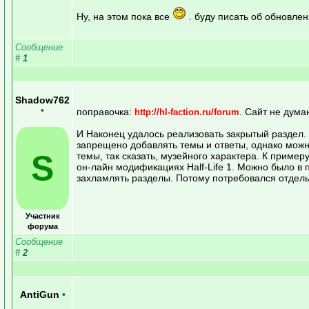
Ну, на этом пока все
. буду писать об обновле
Сообщение
#
1
Shadow762
•
поправочка:
. Сайт не дума
http://hl-faction.ru/forum
И Наконец удалось реализовать закрытый раздел. 
запрещено добавлять темы и ответы, однако можн
S
темы, так сказать, музейного характера. К приме
он-лайн модификациях Half-Life 1. Можно было в п
захламлять разделы. Потому потребовался отдель
Участник
форума
Сообщение
#
2
AntiGun
•