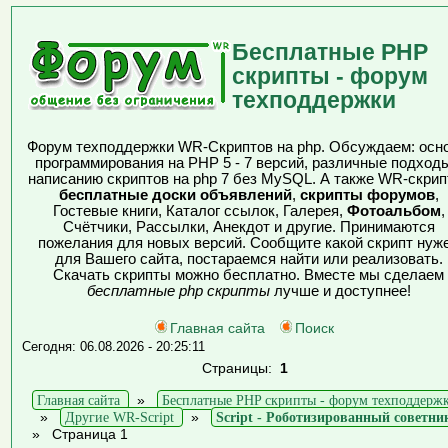
Бесплатные PHP
скрипты - форум
техподдержки
Форум техподдержки WR-Скриптов на php. Обсуждаем: осн
программирования на PHP 5 - 7 версий, различные подходы
написанию скриптов на php 7 без MySQL. А также WR-скрип
бесплатные доски объявлений
,
скрипты форумов
,
Гостевые книги, Каталог ссылок, Галерея,
Фотоальбом
,
Счётчики, Рассылки, Анекдот и другие. Принимаются
пожелания для новых версий. Сообщите какой скрипт нуж
для Вашего сайта, постараемся найти или реализовать.
Скачать скрипты можно бесплатно. Вместе мы сделаем
бесплатные php скрипты
лучше и доступнее!
Главная сайта
Поиск
Сегодня: 06.08.2026 - 20:25:11
Страницы:
1
Главная сайта
»
Бесплатные PHP скрипты - форум техподдерж
»
Другие WR-Script
»
Script - Роботизированный советни
»
Страница 1