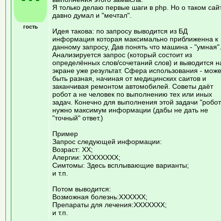
Я только делаю первые шаги в php. Но о таком сай
давно думал и "мечтал".
гость
Идея такова: по запросу выводится из БД
информация которая максимально приближенна к
данному запросу, Дав понять что машина - "умная"
Анализируется запрос (который состоит из
определённых слов/сочетаний слов) и выводится н
экране уже результат. Сфера использования - може
быть разная, начиная от медицинских саитов и
заканчивая ремонтом автомобилей. Советы даёт
робот а не человек по выполнению тех или иных
задач. Конечно для выполнения этой задачи "робот
нужно максимум информации (дабы не дать не
"точный" ответ.)
Пример
Запрос следующей информации:
Возраст: ХХ;
Алергии: ХХХХХХХХ;
Симтомы: Здесь всплывающие варианты;
и т.п.
Потом выводится:
Возможная болезнь:ХХХХХХ;
Препараты для лечения:ХХХХХХХ;
и т.п.