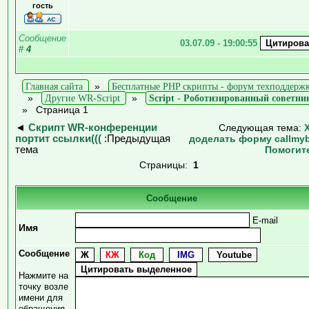
гость
Сообщение
03.07.09 - 19:00:55
#
4
Главная сайта
»
Бесплатные PHP скрипты - форум техподдерж
»
Другие WR-Script
»
Script - Роботизированный советни
»
Страница 1
◄
Скрипт WR-конференции
Следующая тема:
портит ссылки(((
:Предыдущая
доделать форму callmy
тема
Помогит
Страницы:
1
Сообщение
E-mail
Имя
Сообщение
Нажмите на
точку возле
имени для
обращения