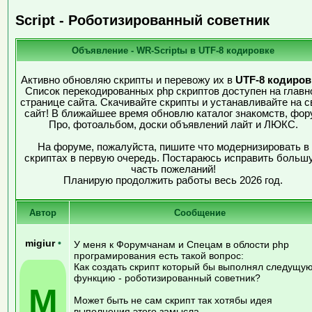
Script - Роботизированный советник
Объявление - WR-Scriptы в UTF-8 кодировке
Активно обновляю скрипты и перевожу их в
UTF-8 кодиров
Список перекодированных php скриптов доступен на главн
странице сайта. Скачивайте скрипты и устанавливайте на с
сайт! В ближайшее время обновлю каталог знакомств, фор
Про, фотоальбом, доски объявлений лайт и ЛЮКС.
На форуме, пожалуйста, пишите что модернизировать в
скриптах в первую очередь. Постараюсь исправить больш
часть пожеланий!
Планирую продолжить работы весь 2026 год.
Автор
Сообщение
migiur
•
У меня к Форумчанам и Спецам в облости php
програмирования есть такой вопрос:
Как создать скрипт который бы выполнял следущу
функцию - роботизированный советник?
M
Может быть не сам скрипт так хотябы идея
выполнения этого замысла.