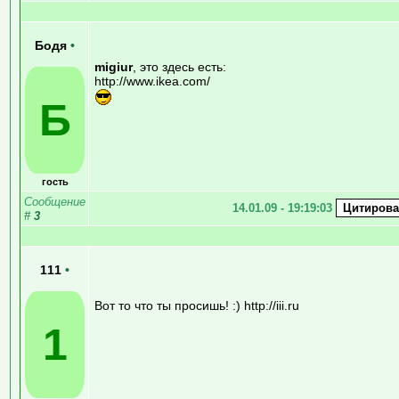
Бодя
•
migiur
, это здесь есть:
http://www.ikea.com/
Б
гость
Сообщение
14.01.09 - 19:19:03
#
3
111
•
Вот то что ты просишь! :) http://iii.ru
1