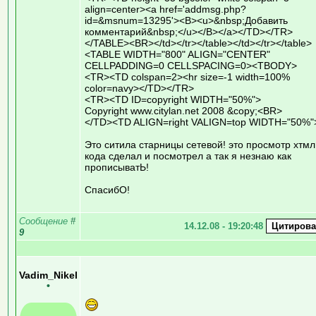
align=center><a href='addmsg.php?
id=&msnum=13295'><B><u>&nbsp;Добавить
комментарий&nbsp;</u></B></a></TD></TR>
</TABLE><BR></td></tr></table></td></tr></table>
<TABLE WIDTH="800" ALIGN="CENTER"
CELLPADDING=0 CELLSPACING=0><TBODY>
<TR><TD colspan=2><hr size=-1 width=100%
color=navy></TD></TR>
<TR><TD ID=copyright WIDTH="50%">
Copyright www.citylan.net 2008 &copy;<BR>
</TD><TD ALIGN=right VALIGN=top WIDTH="50%"
Это ситила старницы сетевой! это просмотр хтмл
кода сделал и посмотрел а так я незнаю как
прописыватЬ!
СпасибО!
Сообщение
#
14.12.08 - 19:20:48
9
Vadim_Nikel
•