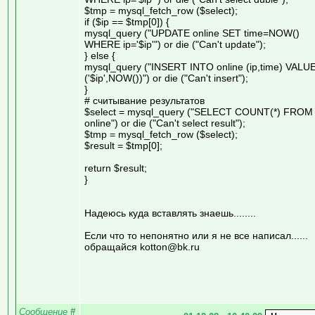
$tmp = mysql_fetch_row ($select);
if ($ip == $tmp[0]) {
mysql_query ("UPDATE online SET time=NOW()
WHERE ip='$ip'") or die ("Can't update");
} else {
mysql_query ("INSERT INTO online (ip,time) VALU
('$ip',NOW())") or die ("Can't insert");
}
# считывание результатов
$select = mysql_query ("SELECT COUNT(*) FROM
online") or die ("Can't select result");
$tmp = mysql_fetch_row ($select);
$result = $tmp[0];
return $result;
}
Надеюсь куда вставлять знаешь........
Если что то непонятно или я не все написал......
обращайся kotton@bk.ru
Сообщение
#