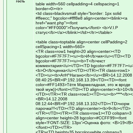
гость
table width=560 cellpadding=4 cellspacing=1
border=0><tr>
<td class=blackvsmall style="border: 1px solid
#ffeecc;" bgcolor=#fff8e8 align=center><blink><a
href="want.php"><font
color="#FF0000">Получить</font> <b>V.I.P
статус</b></a></blink></td></tr></table>
<table class=toptable align=center cellPadding=2
cellSpacing=1 width=560>
<TR class=row1 height=20 align=center><TD
bgcolor=#F7F7F7><u><b>И</b>мя</u></TD><TD
bgcolor=#F7F7F7><u><b>Т</b>екст
комментария</u></TD><TD bgcolor=#F7F7F7><u
<b>О</b>ценка</u></TD></TR><TR class=row1>
<TD><u><b>АтН^Нагано</b></u><BR>14.12.2008
08:40:25<BR>IP:192.168.13.39</TD><TD><font
color=#FF1493>Тётя Мармеладная, это ж вроде
твой муж))</font></TD><TD align=center><b>10</
</TD></TR><TR class=row1><TD><u><b>****</b><
<BR>14.12.2008
08:12:44<BR>IP:192.168.13.102</TD><TD>норм
парочка!!!</TD><TD align=center><b>9</b></TD>
</TR></TD></TR><TR class=row1><TD colspan=3
align=center height=28 bgcolor=#CCFF99><font
style='FONT-SIZE: 13px'>Оценка фото: <B>19</B
</font></TD></TR>
<TR><TD height=35 bgcolor=white colspan=3