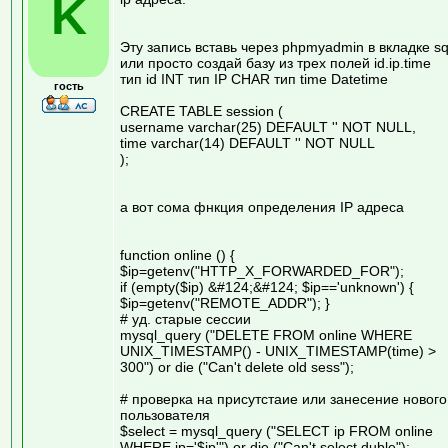
K
Эту запись вставь через phpmyadmin в вкладке sq
или просто создай базу из трех полей id.ip.time
тип id INT тип IP СHAR тип time Datetime
гость
CREATE TABLE session (
username varchar(25) DEFAULT '' NOT NULL,
time varchar(14) DEFAULT '' NOT NULL
);
а вот сома фнкция определения IP адреса
function online () {
$ip=getenv("HTTP_X_FORWARDED_FOR");
if (empty($ip) &#124;&#124; $ip=='unknown') {
$ip=getenv("REMOTE_ADDR"); }
# уд. старые сессии
mysql_query ("DELETE FROM online WHERE
UNIX_TIMESTAMP() - UNIX_TIMESTAMP(time) >
300") or die ("Can't delete old sess");
# проверка на присутстаие или занесение нового
пользователя
$select = mysql_query ("SELECT ip FROM online
WHERE ip='$ip'") or die ("Can't select duble");