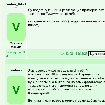
Vadim_Nikel
•
Ну подскажите нужна регистрация примерно вот
такая https://www.wr-script.ru/foto/
как зделать кто знает ??? ( подробненька напиш
V
плыззз)
Участник
форума
Сообщение
#
14.12.08 - 19:14:35
8
Vadim
•
Я ж говорю лучше переделать! чтоб IP
высвечивалось!!!! тот код который предлогали
пожходин но пашет ток адля сохранения в лог! н
нужно чтобы оно выходило на саму фотогалерею
V
тама около даты ии времени ост овлял айпи
человека который сотавил или фото или
Коментарий!!!
Вот у них получилось к кмоментарию добавилось