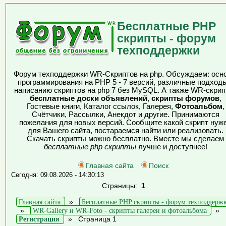
Бесплатные PHP
скрипты - форум
техподдержки
Форум техподдержки WR-Скриптов на php. Обсуждаем: осн
программирования на PHP 5 - 7 версий, различные подходы
написанию скриптов на php 7 без MySQL. А также WR-скрип
бесплатные доски объявлений
,
скрипты форумов
,
Гостевые книги, Каталог ссылок, Галерея,
Фотоальбом
,
Счётчики, Рассылки, Анекдот и другие. Принимаются
пожелания для новых версий. Сообщите какой скрипт нуж
для Вашего сайта, постараемся найти или реализовать.
Скачать скрипты можно бесплатно. Вместе мы сделаем
бесплатные php скрипты
лучше и доступнее!
Главная сайта
Поиск
Сегодня: 09.08.2026 - 14:30:13
Страницы:
1
Главная сайта
»
Бесплатные PHP скрипты - форум техподдерж
»
WR-Gallery и WR-Foto - скрипты галереи и фотоальбома
»
Регистрация
»
Страница 1