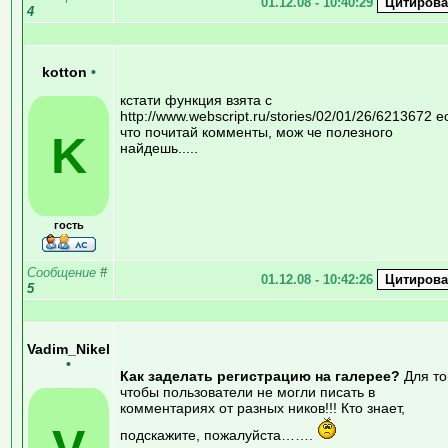
01.12.08 - 10:40:29
4
kotton
•
кстати функция взята с
http://www.webscript.ru/stories/02/01/26/6213672 е
что почитай комменты, мож че полезного
K
найдешь.....
гость
Сообщение
#
01.12.08 - 10:42:26
5
Vadim_Nikel
•
Как заделать регистрацию на галерее?
Для то
чтобы пользователи не могли писать в
комментариях от разных ников!!! Кто знает,
V
подскажите, пожалуйста…….