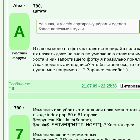
Alex
•
790
,
Цитата:
Не знаю, я у себя сортировку убрал и сделал
A
более полезные штучки.
В вашем моде на фотках ставятся копирайты или к
Участник
их назвать даже не знаю по умолчанию ставятся и
форума
хоста и ник запостившего фотку я правильно понял
А как поменть эти надписи? что бы ставилось, то чт
нужно мне например ... ? Заранее спасибо! :)
Сообщение
21.07.09 - 22:25:38
#
8
790
•
Изменить или убрать эти надписи пока можно толь
в коде index.php 80 и 81 строки.
$copyrite=_Kiril_latin($name);
$host=$_SERVER["HTTP_HOST"]; // Хост галереи
7
Измени значение переменных:
$copyrite=""; // Пустые кавычки что бы ничего не