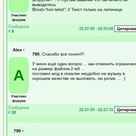
выводилось
$host="tvoi tekst"; // Текст только на латинице
Участник
форума
Сообщение
22.07.09 - 02:55:08
#
9
Alex
•
790
, Спасибо все понял!!!
У меня ещё один вопрос ... как отменить ограниче
на размер файлов 2 мб ...
A
поставил мод в локалке неудобно ни музыку в
хорошем качестве не выложить, ни ролик .... :)
Участник
форума
Сообщение
22.07.09 - 22:27:31
#
10
790
•