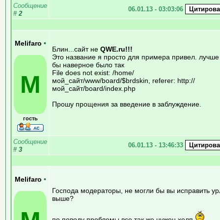
Сообщение
06.01.13 - 03:03:06
#
2
Melifaro
•
Блин...сайт не
QWE.ru!!!
Это название я просто для примера привел. лучше
бы наверное было так
File does not exist: /home/
M
мой_сайт/www/board/$brdskin, referer: http://
мой_сайт/board/index.php
Прошу прощения за введение в заблуждение.
гость
Сообщение
06.01.13 - 13:46:33
#
3
Melifaro
•
Господа модераторы, не могли бы вы исправить ур
выше?
по поводу проблемы все так же нужен хелп