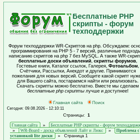
Бесплатные PHP
скрипты - форум
техподдержки
Форум техподдержки WR-Скриптов на php. Обсуждаем: осн
программирования на PHP 5 - 7 версий, различные подходы
написанию скриптов на php 7 без MySQL. А также WR-скрип
бесплатные доски объявлений
,
скрипты форумов
,
Гостевые книги, Каталог ссылок, Галерея,
Фотоальбом
,
Счётчики, Рассылки, Анекдот и другие. Принимаются
пожелания для новых версий. Сообщите какой скрипт нуж
для Вашего сайта, постараемся найти или реализовать.
Скачать скрипты можно бесплатно. Вместе мы сделаем
бесплатные php скрипты
лучше и доступнее!
Главная сайта
Поиск
Сегодня: 09.08.2026 - 12:10:11
Страницы:
1
Главная сайта
»
Бесплатные PHP скрипты - форум техподдерж
»
WR-Board - доска объявлений Лайт и Люкс
»
Проблема с
установкой lite доски
»
Страница 1