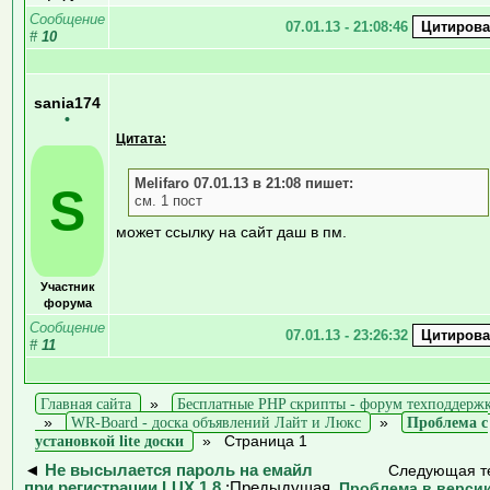
Сообщение
07.01.13 - 21:08:46
#
10
sania174
•
Цитата:
Melifaro 07.01.13 в 21:08 пишет:
S
см. 1 пост
может ссылку на сайт даш в пм.
Участник
форума
Сообщение
07.01.13 - 23:26:32
#
11
Главная сайта
»
Бесплатные PHP скрипты - форум техподдерж
»
WR-Board - доска объявлений Лайт и Люкс
»
Проблема с
установкой lite доски
»
Страница 1
◄
Не высылается пароль на емайл
Следующая т
при регистрации LUX 1.8
:Предыдущая
Проблема в версии