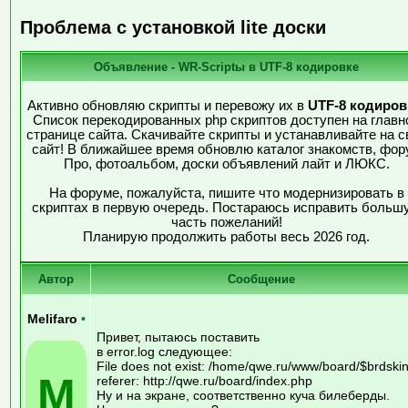
Проблема с установкой lite доски
Объявление - WR-Scriptы в UTF-8 кодировке
Активно обновляю скрипты и перевожу их в
UTF-8 кодиров
Список перекодированных php скриптов доступен на главн
странице сайта. Скачивайте скрипты и устанавливайте на с
сайт! В ближайшее время обновлю каталог знакомств, фор
Про, фотоальбом, доски объявлений лайт и ЛЮКС.
На форуме, пожалуйста, пишите что модернизировать в
скриптах в первую очередь. Постараюсь исправить больш
часть пожеланий!
Планирую продолжить работы весь 2026 год.
Автор
Сообщение
Melifaro
•
Привет, пытаюсь поставить
в error.log следующее:
File does not exist: /home/qwe.ru/www/board/$brdskin
M
referer: http://qwe.ru/board/index.php
Ну и на экране, соответственно куча билеберды.