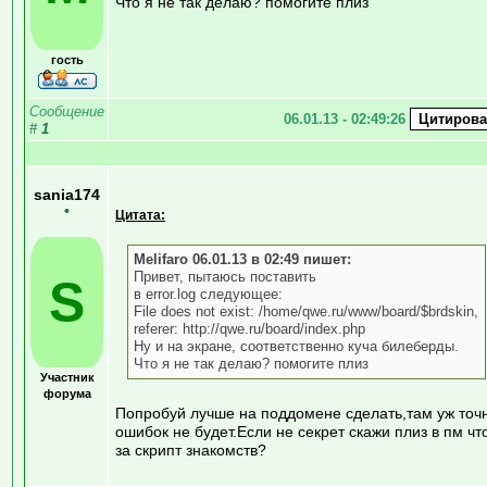
Что я не так делаю? помогите плиз
гость
Сообщение
06.01.13 - 02:49:26
#
1
sania174
•
Цитата:
Melifaro 06.01.13 в 02:49 пишет:
Привет, пытаюсь поставить
S
в error.log следующее:
File does not exist: /home/qwe.ru/www/board/$brdskin,
referer: http://qwe.ru/board/index.php
Ну и на экране, соответственно куча билеберды.
Что я не так делаю? помогите плиз
Участник
форума
Попробуй лучше на поддомене сделать,там уж точ
ошибок не будет.Если не секрет скажи плиз в пм чт
за скрипт знакомств?