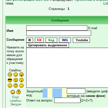
тема
LU
Страницы:
1
Сообщение
E-mail
Имя
Сообщение
Нажмите на
точку возле
имени для
обращения
к участнику
Смайлы:
Защитный
(введите циф
код:
которые на
)
синем фоне
Ещё
Ответ на вопрос:
(2+2=?)
смайлы
Эмодзи