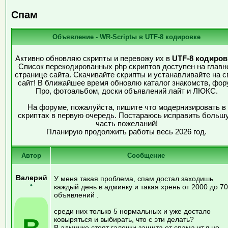
Спам
Объявление - WR-Scriptы в UTF-8 кодировке
Активно обновляю скрипты и перевожу их в
UTF-8 кодиров
Список перекодированных php скриптов доступен на главн
странице сайта. Скачивайте скрипты и устанавливайте на с
сайт! В ближайшее время обновлю каталог знакомств, фор
Про, фотоальбом, доски объявлений лайт и ЛЮКС.
На форуме, пожалуйста, пишите что модернизировать в
скриптах в первую очередь. Постараюсь исправить больш
часть пожеланий!
Планирую продолжить работы весь 2026 год.
Автор
Сообщение
Валерий
У меня такая проблема, спам достал заходишь
•
каждый день в админку и такая хрень от 2000 до 7
объявлений .
среди них только 5 нормальных и уже достало
В
ковыряться и выбирать, что с эти делать?
В админке стоят галочки защита от спама ит.д но