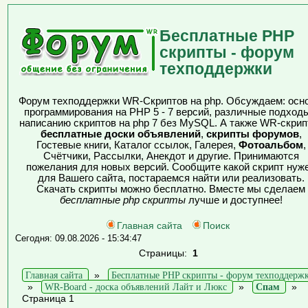
Бесплатные PHP
скрипты - форум
техподдержки
Форум техподдержки WR-Скриптов на php. Обсуждаем: осн
программирования на PHP 5 - 7 версий, различные подходы
написанию скриптов на php 7 без MySQL. А также WR-скрип
бесплатные доски объявлений
,
скрипты форумов
,
Гостевые книги, Каталог ссылок, Галерея,
Фотоальбом
,
Счётчики, Рассылки, Анекдот и другие. Принимаются
пожелания для новых версий. Сообщите какой скрипт нуж
для Вашего сайта, постараемся найти или реализовать.
Скачать скрипты можно бесплатно. Вместе мы сделаем
бесплатные php скрипты
лучше и доступнее!
Главная сайта
Поиск
Сегодня: 09.08.2026 - 15:34:47
Страницы:
1
Главная сайта
»
Бесплатные PHP скрипты - форум техподдерж
»
WR-Board - доска объявлений Лайт и Люкс
»
Спам
»
Страница 1