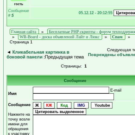
гость
Сообщение
05.12.12 - 20:12:55
#
5
Главная сайта
»
Бесплатные PHP скрипты - форум техподдерж
»
WR-Board - доска объявлений Лайт и Люкс
»
Спам
»
Страница 1
Следующая т
◄
Кликабельная картинка в
Повреждены объявл
боковой панели
:Предыдущая тема
Страницы:
1
Сообщение
E-mail
Имя
Сообщение
Нажмите на
точку возле
имени для
обращения
к участнику