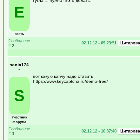
гугла.... нужно чтото делать.
Е
гость
Сообщение
02.12.12 - 09:23:51
#
2
sania174
•
вот какую капчу надо ставить
https://www.keycaptcha.ru/demo-free/
S
Участник
форума
Сообщение
02.12.12 - 10:37:40
#
3