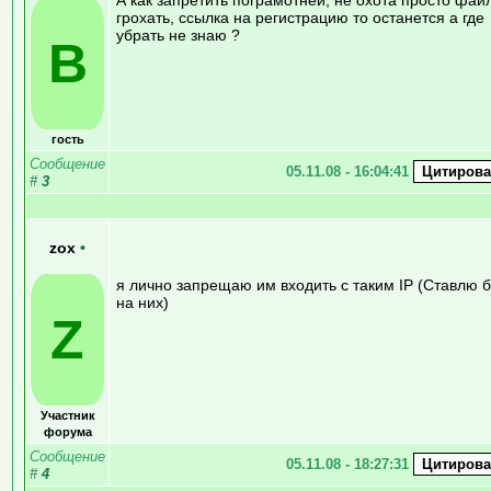
грохать, ссылка на регистрацию то останется а где
убрать не знаю ?
В
гость
Сообщение
05.11.08 - 16:04:41
#
3
zox
•
я лично запрещаю им входить с таким IP (Ставлю 
на них)
Z
Участник
форума
Сообщение
05.11.08 - 18:27:31
#
4