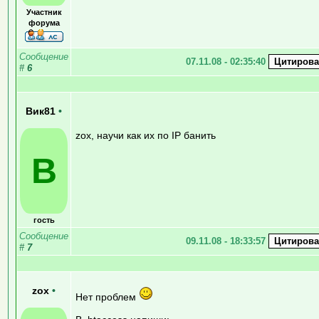
Участник
форума
Сообщение
07.11.08 - 02:35:40
#
6
Вик81
•
zox, научи как их по IP банить
В
гость
Сообщение
09.11.08 - 18:33:57
#
7
zox
•
Нет проблем