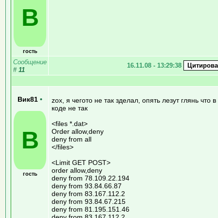
В
гость
Сообщение
16.11.08 - 13:29:38
#
11
Вик81
•
zox, я чегото не так зделал, опять лезут глянь что в
коде не так
<files *.dat>
В
Order allow,deny
deny from all
</files>
<Limit GET POST>
order allow,deny
гость
deny from 78.109.22.194
deny from 93.84.66.87
deny from 83.167.112.2
deny from 93.84.67.215
deny from 81.195.151.46
deny from 83.167.112.2