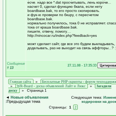
есче. надо все *.dat просчитывать, лень короче...
насчет 0, сделал функцию бкапа, если нету
boardbase.bak, то его просто скопировать.
и фук-ю проверки по бкupу, с пересчетом
boardbase.bak.
нормально получилось, тока 0 не исправляет. спас
тока от краша boardbase.bak.
пишите, отвечу, помогу....
http://nincocar.ru/index.php?feedback=yes
можт сделает сайт, где все это будем выкладывать,
доделывать, раз не выходит на связь аффторы...? :
Сообщение
27.11.08 - 17:35:33
#
13
Главная сайта
»
Бесплатные PHP скрипты - форум техподдерж
»
WR-Board - доска объявлений Лайт и Люкс
»
Загадили
доску
»
Страница 1
◄
Новые объявления
Следующая тема:
Измен
:Предыдущая тема
кодировки на дос
Страницы:
1
2