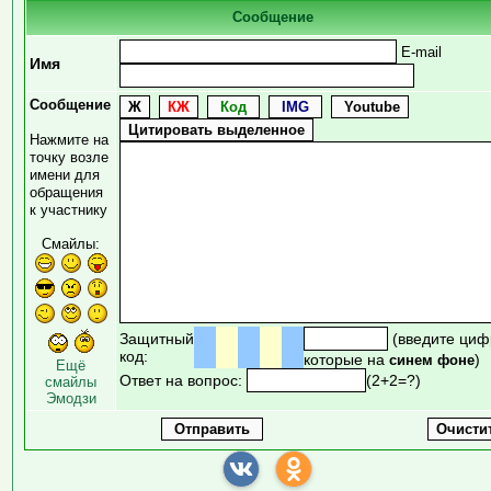
Сообщение
E-mail
Имя
Сообщение
Нажмите на
точку возле
имени для
обращения
к участнику
Смайлы:
Защитный
(введите циф
код:
которые на
)
синем фоне
Ещё
Ответ на вопрос:
(2+2=?)
смайлы
Эмодзи