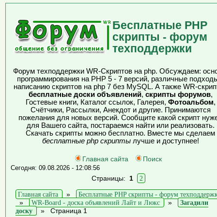
Бесплатные PHP
скрипты - форум
техподдержки
Форум техподдержки WR-Скриптов на php. Обсуждаем: осн
программирования на PHP 5 - 7 версий, различные подходы
написанию скриптов на php 7 без MySQL. А также WR-скрип
бесплатные доски объявлений
,
скрипты форумов
,
Гостевые книги, Каталог ссылок, Галерея,
Фотоальбом
,
Счётчики, Рассылки, Анекдот и другие. Принимаются
пожелания для новых версий. Сообщите какой скрипт нуж
для Вашего сайта, постараемся найти или реализовать.
Скачать скрипты можно бесплатно. Вместе мы сделаем
бесплатные php скрипты
лучше и доступнее!
Главная сайта
Поиск
Сегодня: 09.08.2026 - 12:08:56
Страницы:
1
2
Главная сайта
»
Бесплатные PHP скрипты - форум техподдерж
»
WR-Board - доска объявлений Лайт и Люкс
»
Загадили
доску
»
Страница 1