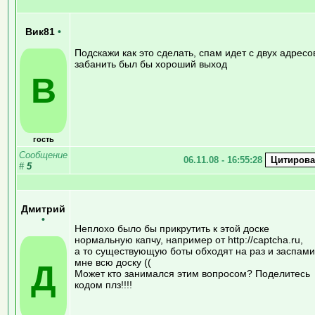
Вик81
•
Подскажи как это сделать, спам идет с двух адресо
забанить был бы хороший выход
В
гость
Сообщение
06.11.08 - 16:55:28
#
5
Дмитрий
•
Неплохо было бы прикрутить к этой доске
нормальную капчу, например от http://captcha.ru,
а то существующую боты обходят на раз и заспам
мне всю доску ((
Д
Может кто занимался этим вопросом? Поделитесь
кодом плз!!!!