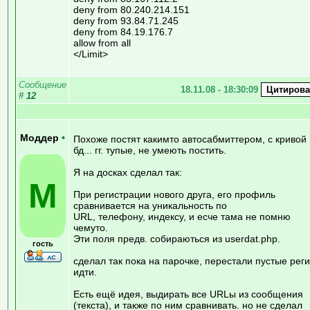
deny from 80.240.214.151
deny from 93.84.71.245
deny from 84.19.176.7
allow from all
</Limit>
Сообщение
18.11.08 - 18:30:09
#
12
Моддер
•
Похоже постят какимто автосабмиттером, с кривой
бд... гг. тупые, не умеють постить.
Я на досках сделал так:
М
При регистрации нового друга, его профиль
сравнивается на уникальность по
URL, телефону, индексу, и есче тама не помню
чемуто.
Эти поля предв. собираються из userdat.php.
гость
сделал так пока на парочке, перестали пустые реги
идти.
Есть ещё идея, выдирать все URLы из сообщения
(текста), и также по ним сравнивать. но не сделал