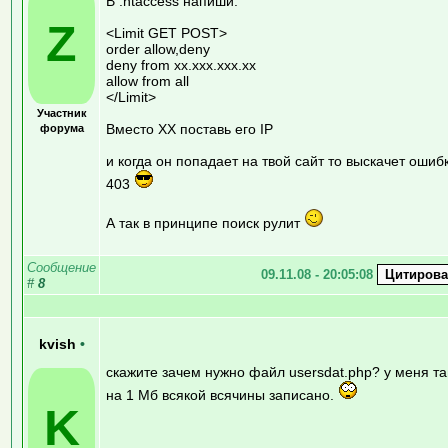
В .htaccess напиши:
Z
<Limit GET POST>
order allow,deny
deny from хх.ххх.ххх.хх
allow from all
</Limit>
Участник
Вместо ХХ поставь его IP
форума
и когда он попадает на твой сайт то выскачет ошиб
403
А так в принципе поиск рулит
Сообщение
09.11.08 - 20:05:08
#
8
kvish
•
скажите зачем нужно файл usersdat.php? у меня т
на 1 Мб всякой всячины записано.
K