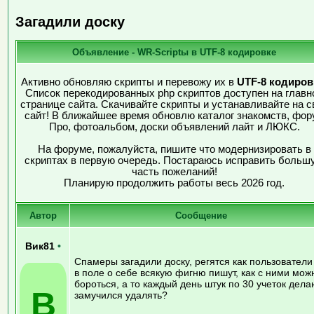
Загадили доску
Объявление - WR-Scriptы в UTF-8 кодировке
Активно обновляю скрипты и перевожу их в
UTF-8 кодиров
Список перекодированных php скриптов доступен на главн
странице сайта. Скачивайте скрипты и устанавливайте на с
сайт! В ближайшее время обновлю каталог знакомств, фор
Про, фотоальбом, доски объявлений лайт и ЛЮКС.
На форуме, пожалуйста, пишите что модернизировать в
скриптах в первую очередь. Постараюсь исправить больш
часть пожеланий!
Планирую продолжить работы весь 2026 год.
Автор
Сообщение
Вик81
•
Спамеры загадили доску, регятся как пользователи
в поле о себе всякую фигню пишут, как с ними мож
бороться, а то каждый день штук по 30 учеток дела
В
замучился удалять?