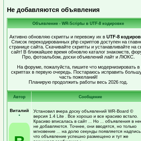
Не добавляются объявления
Объявление - WR-Scriptы в UTF-8 кодировке
Активно обновляю скрипты и перевожу их в
UTF-8 кодиров
Список перекодированных php скриптов доступен на главн
странице сайта. Скачивайте скрипты и устанавливайте на с
сайт! В ближайшее время обновлю каталог знакомств, фор
Про, фотоальбом, доски объявлений лайт и ЛЮКС.
На форуме, пожалуйста, пишите что модернизировать в
скриптах в первую очередь. Постараюсь исправить больш
часть пожеланий!
Планирую продолжить работы весь 2026 год.
Автор
Сообщение
Виталий
Установил вчера доску объявлений WR-Board ©
•
версия 1.4 Lite . Все хорошо и все красиво встало.
Красиво вписалась в сайт ... Но ... объявления в не
не добавляются. Точнее, они вводятся, но только
мгновение ... на долю секунды появляется надпись
что объявление успешно размещено и тут же