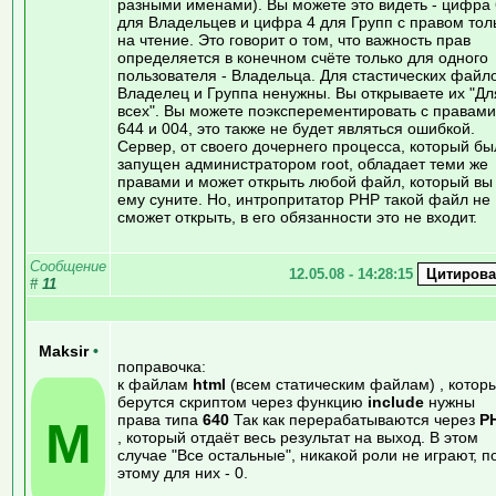
разными именами). Вы можете это видеть - цифра 
для Владельцев и цифра 4 для Групп с правом тол
на чтение. Это говорит о том, что важность прав
определяется в конечном счёте только для одного
пользователя - Владельца. Для стастических файл
Владелец и Группа ненужны. Вы открываете их "Дл
всех". Вы можете поэксперементировать с правами
644 и 004, это также не будет являться ошибкой.
Сервер, от своего дочернего процесса, который бы
запущен администратором root, обладает теми же
правами и может открыть любой файл, который вы
ему суните. Но, интропритатор PHP такой файл не
сможет открыть, в его обязанности это не входит.
Сообщение
12.05.08 - 14:28:15
#
11
Maksir
•
поправочка:
к файлам
html
(всем статическим файлам) , котор
берутся скриптом через функцию
include
нужны
права типа
640
Так как перерабатываются через
P
M
, который отдаёт весь результат на выход. В этом
случае "Все остальные", никакой роли не играют, п
этому для них - 0.