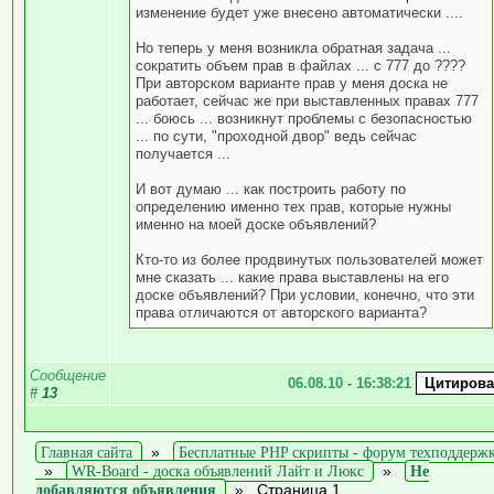
изменение будет уже внесено автоматически ....
Но теперь у меня возникла обратная задача ...
сократить объем прав в файлах ... с 777 до ????
При авторском варианте прав у меня доска не
работает, сейчас же при выставленных правах 777
... боюсь ... возникнут проблемы с безопасностью
... по сути, "проходной двор" ведь сейчас
получается ...
И вот думаю ... как построить работу по
определению именно тех прав, которые нужны
именно на моей доске объявлений?
Кто-то из более продвинутых пользователей может
мне сказать ... какие права выставлены на его
доске объявлений? При условии, конечно, что эти
права отличаются от авторского варианта?
Сообщение
06.08.10 - 16:38:21
#
13
Главная сайта
»
Бесплатные PHP скрипты - форум техподдерж
»
WR-Board - доска объявлений Лайт и Люкс
»
Не
добавляются объявления
»
Страница 1