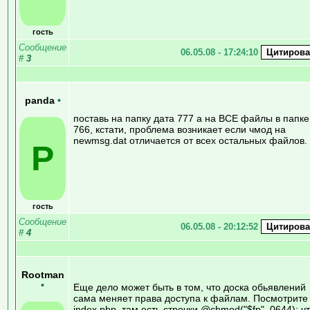
гость
Сообщение
06.05.08 - 17:24:10
#
3
panda
•
поставь на папку дата 777 а на ВСЕ файлы в папке
766, кстати, проблема возникает если чмод на
newmsg.dat отличается от всех остальных файлов.
P
гость
Сообщение
06.05.08 - 20:12:52
#
4
Rootman
•
Еще дело может быть в том, что доска обьявлений
сама меняет права доступа к файлам. Посмотрите
index.php, там есть строчки @chmod("$fp", 0644); ч