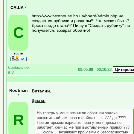
САША
•
http://www.besthouse.ho.ua/board/admin.php не
создаются рубрики и разделы!!! Что может быть?
Доска вроде стала!? Пишу в "Создать рубрику"-не
С
получается, возврат обратно!
гость
Сообщение
09.05.08 - 00:10:23
#
9
Rootman
Виталий
,
•
Цитата:
Но теперь у меня возникла обратная задача ...
R
сократить объем прав в файлах ... с 777 до ????
При авторском варианте прав у меня доска не
работает, сейчас же при выставленных правах 777
... боюсь ... возникнут проблемы с безопасностью