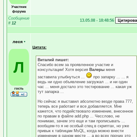
Участник
форума
Сообщение
13.05.08 - 18:48:56
#
12
леся
•
Цитата:
Виталий пишет:
Л
Спасибо всем за проявленное участие и
консультации! Хотя версия
Валеры
меня
заставила улыбнуться ...
про запарку ... ... я
ведь ни одно объявление загружал ... и ни один
час ... меня достало это тестирование ... какая уж
гость
тут запарка ...
Но сейчас я выставил абсолютно везде права 777,
теперь все работает и все добавляется. Мне
кажется, что подействовало изменение, внесенное
по правам в файле add.php ... Чесслово, не
понимаю, зачем это еще и там прописывать ...
вообщем-то я не особый спец в скриптах, но уже
привык к таблицам MsQL, когда можно внести
изменение в одном месте ... а во всех прочих это