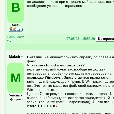
не доходят ... хотя при отправке мэйла и пишется, 
В
сообщение успешно отправлено ...
гость
Сообщение
07.05.08 - 15:52:29
#
7
Maksir
•
Виталий
, не мишает почитать справку по правам 
файл.
Что такое
chmod
и что такое
0777
вкратце - первый нолик вас вообще не должен
M
интересовать, особенно это касается серверов на
плащадке
Windows
. Здесь ставятся права
sgid
,
suid
-- для Владельцев и Групп. В Win таких настр
нет. Это то, что касается файловой системм, по эт
Win -- в пролёте...
Цифра 7, это результат сложения чисел -- права
1
-
Участник
выполнение/поиск (для каталогов пригодится) ,
2
- 
форума
запись (решайте сами - надо/ненадо),
4
- это чтени
Итого
1 + 2 + 4 =
7
В праве
0777
определены только три группы. Для