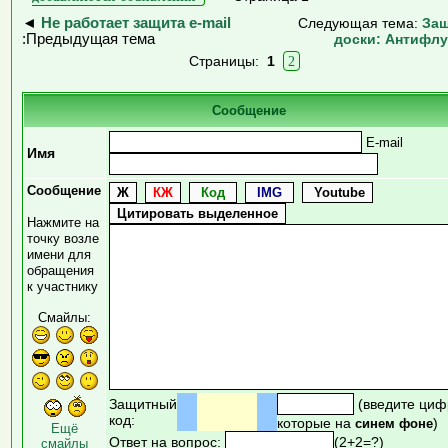
◄
Не работает защита e-mail
Следующая тема:
За
:Предыдущая тема
доски: Антифл
Страницы:
1
2
Сообщение
E-mail
Имя
Сообщение
Нажмите на
точку возле
имени для
обращения
к участнику
Смайлы:
Защитный
(введите циф
код:
которые на
)
синем фоне
Ещё
Ответ на вопрос:
(2+2=?)
смайлы