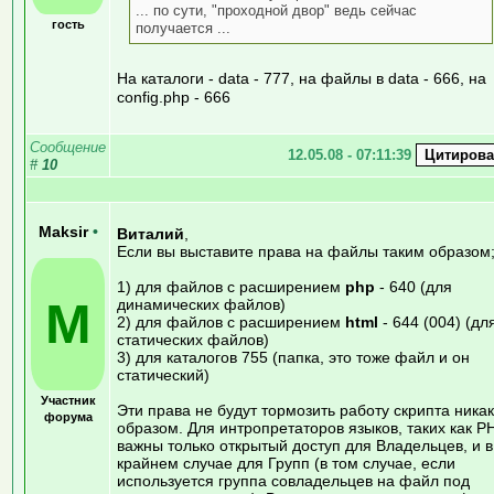
... по сути, "проходной двор" ведь сейчас
гость
получается ...
На каталоги - data - 777, на файлы в data - 666, на
config.php - 666
Сообщение
12.05.08 - 07:11:39
#
10
Maksir
•
Виталий
,
Если вы выставите права на файлы таким образом
1) для файлов с расширением
php
- 640 (для
M
динамических файлов)
2) для файлов с расширением
html
- 644 (004) (дл
статических файлов)
3) для каталогов 755 (папка, это тоже файл и он
статический)
Участник
Эти права не будут тормозить работу скрипта ника
форума
образом. Для интропретаторов языков, таких как P
важны только открытый доступ для Владельцев, и в
крайнем случае для Групп (в том случае, если
используется группа совладельцев на файл под