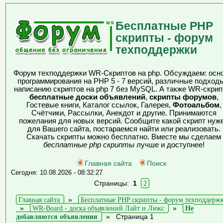
Бесплатные PHP
скрипты - форум
техподдержки
Форум техподдержки WR-Скриптов на php. Обсуждаем: осн
программирования на PHP 5 - 7 версий, различные подходы
написанию скриптов на php 7 без MySQL. А также WR-скрип
бесплатные доски объявлений
,
скрипты форумов
,
Гостевые книги, Каталог ссылок, Галерея,
Фотоальбом
,
Счётчики, Рассылки, Анекдот и другие. Принимаются
пожелания для новых версий. Сообщите какой скрипт нуж
для Вашего сайта, постараемся найти или реализовать.
Скачать скрипты можно бесплатно. Вместе мы сделаем
бесплатные php скрипты
лучше и доступнее!
Главная сайта
Поиск
Сегодня: 10.08.2026 - 08:32:27
Страницы:
1
2
Главная сайта
»
Бесплатные PHP скрипты - форум техподдерж
»
WR-Board - доска объявлений Лайт и Люкс
»
Не
добавляются объявления
»
Страница 1