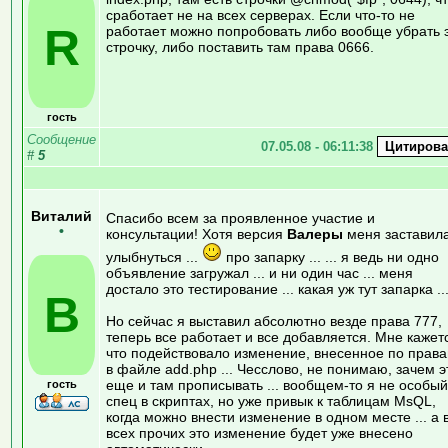
сработает не на всех серверах. Если что-то не
R
работает можно попробовать либо вообще убрать 
строчку, либо поставить там права 0666.
гость
Сообщение
07.05.08 - 06:11:38
#
5
Виталий
Спасибо всем за проявленное участие и
•
консультации! Хотя версия
Валеры
меня заставил
улыбнуться ...
про запарку ... ... я ведь ни одно
объявление загружал ... и ни один час ... меня
достало это тестирование ... какая уж тут запарка ..
В
Но сейчас я выставил абсолютно везде права 777,
теперь все работает и все добавляется. Мне кажет
что подействовало изменение, внесенное по прав
в файле add.php ... Чесслово, не понимаю, зачем э
еще и там прописывать ... вообщем-то я не особый
гость
спец в скриптах, но уже привык к таблицам MsQL,
когда можно внести изменение в одном месте ... а 
всех прочих это изменение будет уже внесено