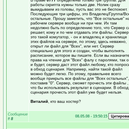
работы скрипта нужны только две. Нолик сразу
выкидываем из головы, пусть вас это не беспокоет.
Последующие три цифры, это Владелец/Группа/Вс
остальные. Прошу заметить, что "Все остальные" н
рабочем сервере вообще ни при чем. Их там
недолжно быть по определению того, что Сервер 
решает, кому и по чем отдавать эти файлы. Сервер
это такой комутатор, - он и владелец и хранилище
этих файлов на сервере, по этому, здесь неважно,
открыт ли файл для "Всех", или нет. Сервер
специально для этого и создан, чтобы выполнять
расписание, которое вы пишите. Если вы назначит
права на чтение для "Всех" фалу с паролями, так 
и будет, сервер даст этот файл любому, кто попрос
в обход сценария. Например, найти такой файл
можно будет легко. По этому, правильнее всего
вообще прикрыть все файлы для "Всех остальных",
поставив "0". Сервер, сможет прочесть эти файлы ,
что бы использовать результат в сценарии. В обход
сценария прочесть этот файл уже будет нельзя.
Виталий
, кто ваш хостер?
Сообщение
08.05.08 - 19:50:15
#
8