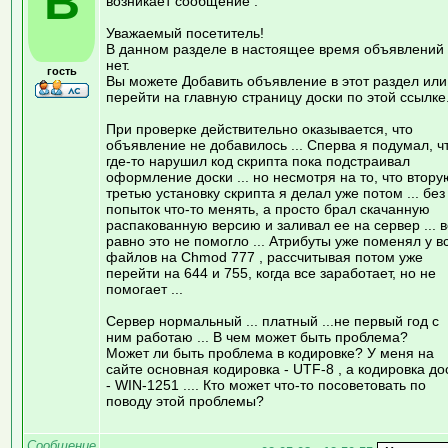
В
возникает сообщение :
Уважаемый посетитель!
В данном разделе в настоящее время объявлений
нет.
гость
Вы можете Добавить объявление в этот раздел или
перейти на главную страницу доски по этой ссылке
При проверке действительно оказывается, что
объявление не добавилось ... Сперва я подумал, ч
где-то нарушил код скрипта пока подстраивал
оформление доски ... но несмотря на то, что втору
третью установку скрипта я делал уже потом ... без
попыток что-то менять, а просто брал скачанную
распакованную версию и заливал ее на сервер ... 
равно это не помогло ... Атрибуты уже поменял у в
файлов на Chmod 777 , рассчитывая потом уже
перейти на 644 и 755, когда все заработает, но не
помогает ...
Сервер нормальный ... платный ...не первый год с
ним работаю ... В чем может быть проблема?
Может ли быть проблема в кодировке? У меня на
сайте основная кодировка - UTF-8 , а кодировка до
- WIN-1251 .... Кто может что-то посоветовать по
поводу этой проблемы?
Сообщение