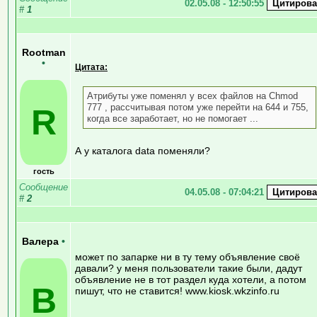
02.05.08 - 12:50:55
#
1
Rootman
•
Цитата:
Атрибуты уже поменял у всех файлов на Chmod
777 , рассчитывая потом уже перейти на 644 и 755,
R
когда все заработает, но не помогает ...
А у каталога data поменяли?
гость
Сообщение
04.05.08 - 07:04:21
#
2
Валера
•
может по запарке ни в ту тему объявление своё
давали? у меня пользователи такие были, дадут
объявление не в тот раздел куда хотели, а потом
В
пишут, что не ставится! www.kiosk.wkzinfo.ru