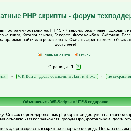
атные PHP скрипты - форум техподде
ы программирования на PHP 5 - 7 версий, различные подходы к на
тевые книги, Каталог ссылок, Галерея,
Фотоальбом
, Счётчики, Рас
постараемся найти или реализовать. Скачать скрипты можно беспл
доступнее!
Главная сайта
Поиск
Страницы:
1
2
»
»
жки
WR-Board - доска объявлений Лайт и Люкс
не сохраняе
Объявление - WR-Scriptы в UTF-8 кодировке
ку
. Список перекодированных php скриптов доступен на главной ст
емя обновлю каталог знакомств, форум Про, фотоальбом, доски об
то модернизировать в скриптах в первую очередь. Постараюсь ис