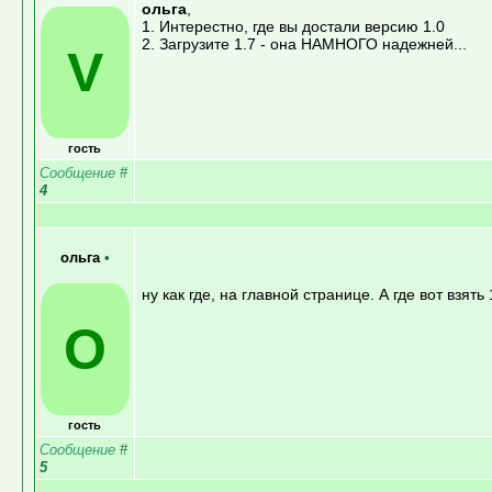
ольга
,
1. Интерестно, где вы достали версию 1.0
2. Загрузите 1.7 - она НАМНОГО надежней...
V
гость
Сообщение
#
4
ольга
•
ну как где, на главной странице. А где вот взять 
О
гость
Сообщение
#
5