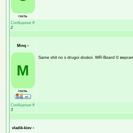
гость
Сообщение
#
2
Minq
•
Same shit no s drugoi doskoi. WR-Board © версия
M
гость
Сообщение
#
3
vladik-kiev
•