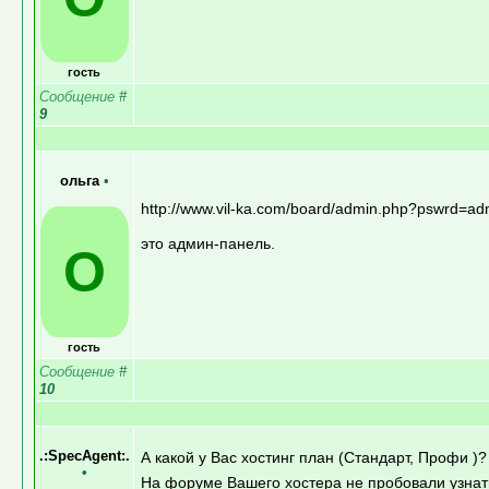
гость
Сообщение
#
9
ольга
•
http://www.vil-ka.com/board/admin.php?pswrd=ad
это админ-панель.
О
гость
Сообщение
#
10
.:SpecAgent:.
А какой у Вас хостинг план (Стандарт, Профи )?
•
На форуме Вашего хостера не пробовали узнать