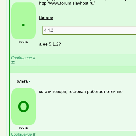
http://www.forum.slavhost.ru/
.
Цитата:
4.4.2
гость
а не 5.1.2?
Сообщение
#
11
ольга
•
кстати говоря, гостевая работает отлично
О
гость
Сообщение
#