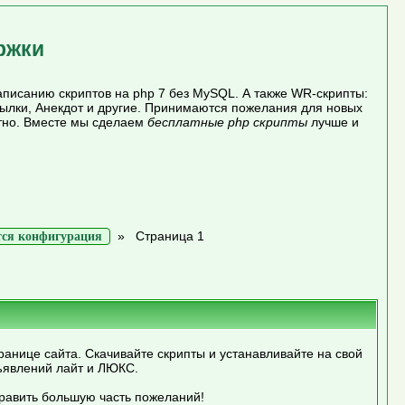
ржки
писанию скриптов на php 7 без MySQL. А также WR-скрипты:
сылки, Анекдот и другие. Принимаются пожелания для новых
атно. Вместе мы сделаем
бесплатные php скрипты
лучше и
»
Страница 1
тся конфигурация
ранице сайта. Скачивайте скрипты и устанавливайте на свой
ъявлений лайт и ЛЮКС.
править большую часть пожеланий!