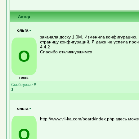
Автор
ольга
•
закачала доску 1.0М. Изменила конфигурацию, п
страницу конфигураций. Я даже не успела проч
4.4.2
О
Спасибо откликнувшимся.
гость
Сообщение
#
1
ольга
•
http://www.vil-ka.com/board/index.php здесь мож
О