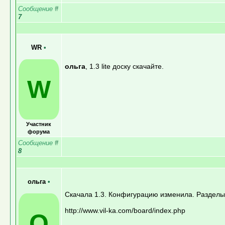
Сообщение
#
7
WR
•
ольга
, 1.3 lite доску скачайте.
W
Участник
форума
Сообщение
#
8
ольга
•
Скачала 1.3. Конфигурацию изменила. Разделы 
http://www.vil-ka.com/board/index.php
О