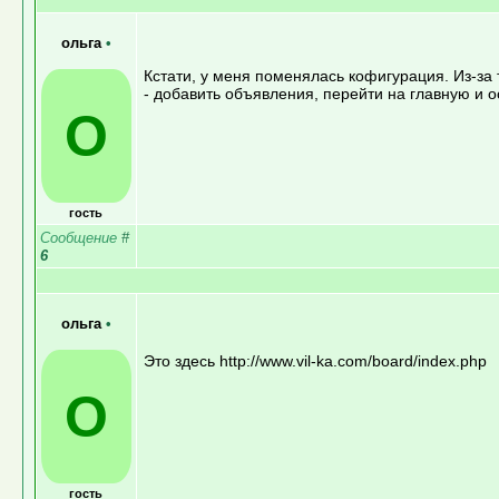
ольга
•
Кстати, у меня поменялась кофигурация. Из-за т
- добавить объявления, перейти на главную и о
О
гость
Сообщение
#
6
ольга
•
Это здесь http://www.vil-ka.com/board/index.php
О
гость