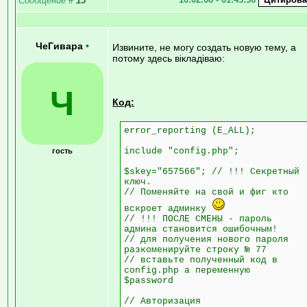
Сообщение
#
15
ЧеГивара
•
Извините, не могу создать новую тему, а
потому здесь вікладіваю:
Ч
Код:
error_reporting (E_ALL);
include "config.php";
гость
$skey="657566"; // !!! Секретный
ключ.
// Поменяйте на свой и фиг кто
вскроет админку
// !!! ПОСЛЕ СМЕНЫ - пароль
админа становится ошибочным!
// для получения нового пароля
разкоменируйте строку № 77
// вставьте полученный код в
config.php а переменную
$password
// Авторизация