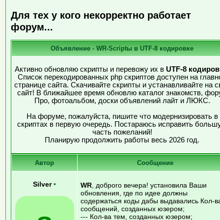
Для тех у кого некорректно работает
форум...
Объявление - WR-Scriptы в UTF-8 кодировке
Активно обновляю скрипты и перевожу их в
UTF-8 кодиров
Список перекодированных php скриптов доступен на главн
странице сайта. Скачивайте скрипты и устанавливайте на с
сайт! В ближайшее время обновлю каталог знакомств, фор
Про, фотоальбом, доски объявлений лайт и ЛЮКС.
На форуме, пожалуйста, пишите что модернизировать в
скриптах в первую очередь. Постараюсь исправить больш
часть пожеланий!
Планирую продолжить работы весь 2026 год.
Автор
Сообщение
Silver
•
WR
, доброго вечера! установила Ваши
обновления, где по идее должны
содержаться коды дабы выдавались Кол-в
сообщений, созданных юзером;
--- Кол-ва тем, созданных юзером;