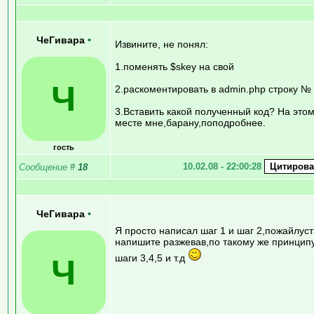
ЧеГивара
•
Извините, не понял:
1.поменять $skey на свой
Ч
2.раскоментировать в admin.php строку №
3.Вставить какой полученный код? На это
месте мне,барану,поподробнее.
гость
10.02.08 - 22:00:28
Сообщение
#
18
ЧеГивара
•
Я просто написал шаг 1 и шаг 2,пожайлуст
напишите разжевав,по такому же принцип
шаги 3,4,5 и т.д
Ч