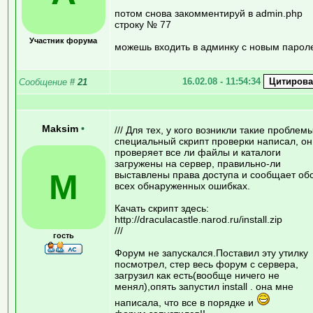
потом снова закомментируй в admin.php
строку № 77
Участник форума
можешь входить в админку с новым парол
16.02.08 - 11:54:34
Сообщение
#
21
Maksim
•
/// Для тех, у кого возникли такие проблем
специальный скрипт проверки написал, он
проверяет все ли файлы и каталоги
загружены на сервер, правильно-ли
M
выставлены права доступа и сообщает об
всех обнаруженных ошибках.
Качать скрипт здесь:
http://draculacastle.narod.ru/install.zip
///
гость
Форум не запускался.Поставил эту утилку
посмотрел, стер весь форум с сервера,
загрузил как есть(вообще ничего не
менял),опять запустил install . она мне
написала, что все в порядке и