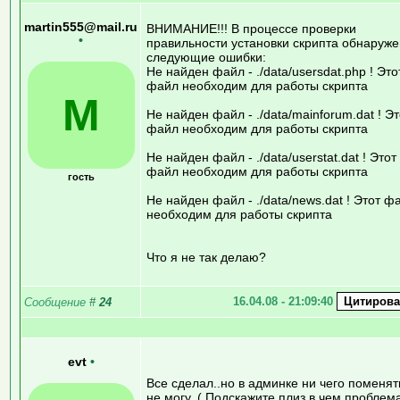
martin555@mail.ru
ВНИМАНИЕ!!! В процессе проверки
•
правильности установки скрипта обнаруж
следующие ошибки:
Не найден файл - ./data/usersdat.php ! Это
файл необходим для работы скрипта
M
Не найден файл - ./data/mainforum.dat ! Эт
файл необходим для работы скрипта
Не найден файл - ./data/userstat.dat ! Этот
файл необходим для работы скрипта
гость
Не найден файл - ./data/news.dat ! Этот ф
необходим для работы скрипта
Что я не так делаю?
16.04.08 - 21:09:40
Сообщение
#
24
evt
•
Все сделал..но в админке ни чего поменят
не могу..( Подскажите плиз в чем проблем