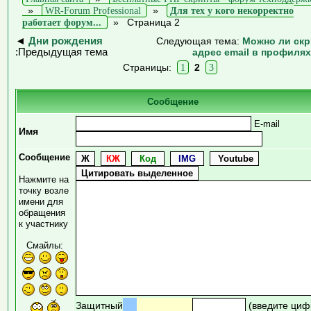
»
WR-Forum Professional
»
Для тех у кого некорректно
работает форум...
»
Страница 2
◄
Дни рождения
Следующая тема:
Можно ли ск
:Предыдущая тема
адрес email в профиля
Страницы:
1
2
3
Сообщение
E-mail
Имя
Сообщение
Нажмите на
точку возле
имени для
обращения
к участнику
Смайлы:
Защитный
(введите циф