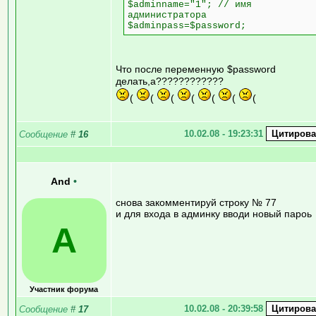
$adminname="1"; // имя
администратора
$adminpass=$password;
Что после переменную $password
делать,а????????????
(
(
(
(
(
(
(
10.02.08 - 19:23:31
Сообщение
#
16
And
•
снова закомментируй строку № 77
и для входа в админку вводи новый пароь
A
Участник форума
10.02.08 - 20:39:58
Сообщение
#
17