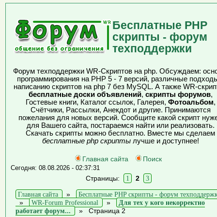
Бесплатные PHP
скрипты - форум
техподдержки
Форум техподдержки WR-Скриптов на php. Обсуждаем: осн
программирования на PHP 5 - 7 версий, различные подходы
написанию скриптов на php 7 без MySQL. А также WR-скрип
бесплатные доски объявлений
,
скрипты форумов
,
Гостевые книги, Каталог ссылок, Галерея,
Фотоальбом
,
Счётчики, Рассылки, Анекдот и другие. Принимаются
пожелания для новых версий. Сообщите какой скрипт нуж
для Вашего сайта, постараемся найти или реализовать.
Скачать скрипты можно бесплатно. Вместе мы сделаем
бесплатные php скрипты
лучше и доступнее!
Главная сайта
Поиск
Сегодня: 08.08.2026 - 02:37:31
Страницы:
1
2
3
Главная сайта
»
Бесплатные PHP скрипты - форум техподдерж
»
WR-Forum Professional
»
Для тех у кого некорректно
работает форум...
»
Страница 2