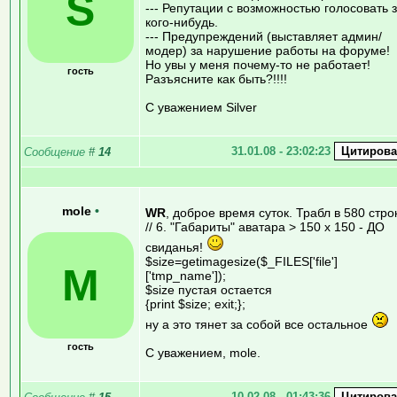
S
--- Репутации с возможностью голосовать 
кого-нибудь.
--- Предупреждений (выставляет админ/
модер) за нарушение работы на форуме!
Но увы у меня почему-то не работает!
гость
Разъясните как быть?!!!!
С уважением Silver
31.01.08 - 23:02:23
Сообщение
#
14
mole
•
WR
, доброе время суток. Трабл в 580 стро
// 6. "Габариты" аватара > 150 х 150 - ДО
свиданья!
$size=getimagesize($_FILES['file']
M
['tmp_name']);
$size пустая остается
{print $size; exit;};
ну а это тянет за собой все остальное
гость
С уважением, mole.
10.02.08 - 01:43:36