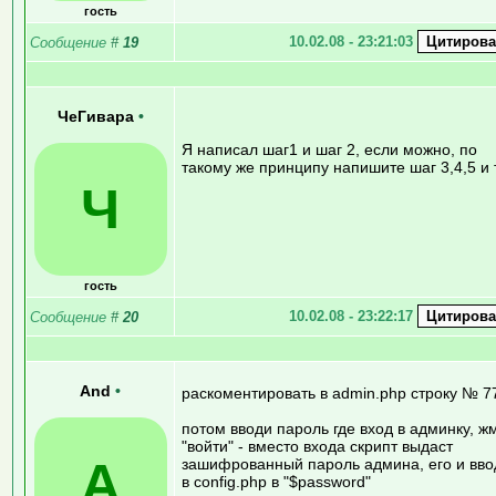
гость
10.02.08 - 23:21:03
Сообщение
#
19
ЧеГивара
•
Я написал шаг1 и шаг 2, если можно, по
такому же принципу напишите шаг 3,4,5 и 
Ч
гость
10.02.08 - 23:22:17
Сообщение
#
20
And
•
раскоментировать в admin.php строку № 7
потом вводи пароль где вход в админку, ж
"войти" - вместо входа скрипт выдаст
A
зашифрованный пароль админа, его и вво
в config.php в "$password"