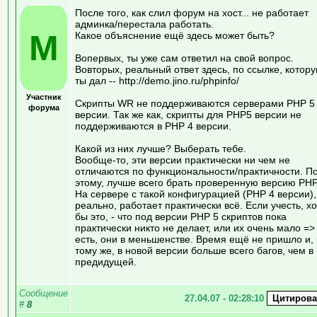
После того, как слил форум на хост... не работает
админка/перестала работать.
M
Какое объяснение ещё здесь может быть?
Вопервых, ты уже сам ответил на свой вопрос.
Вовторых, реальный ответ здесь, по ссылке, котор
ты дал -- http://demo.jino.ru/phpinfo/
Участник
Скрипты WR не поддерживаются серверами PHP 5
форума
версии. Так же как, скрипты для PHP5 версии не
поддерживаются в PHP 4 версии.
Какой из них лучше? Выберать тебе.
Вообще-то, эти версии практически ни чем не
отличаются по функциональности/практичности. П
этому, лучше всего брать проверенную версию PHP
На сервере с такой конфигурацией (PHP 4 версии),
реально, работает практически всё. Если учесть, х
бы это, - что под версии PHP 5 скриптов пока
практически никто не делает, или их очень мало =>
есть, они в меньшенстве. Время ещё не пришло и, 
тому же, в новой версии больше всего багов, чем в
предидущей.
Сообщение
27.04.07 - 02:28:10
#
8