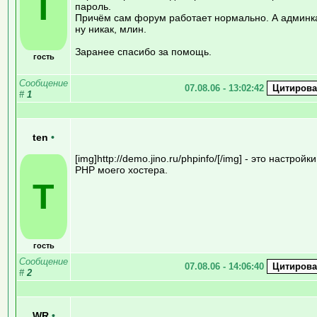
T
пароль.
Причём сам форум работает нормально. А админка
ну никак, млин.
Заранее спасибо за помощь.
гость
Сообщение
07.08.06 - 13:02:42
#
1
ten
•
[img]http://demo.jino.ru/phpinfo/[/img] - это настройки
PHP моего хостера.
T
гость
Сообщение
07.08.06 - 14:06:40
#
2
WR
•