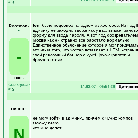
#
4
-
ten
, было подобное на одном из хостеров. Из под I
Rootman-
админку не заходит, так же как у вас, выдает заново
•
форму для ввода пароля. А вот под обозревателем
Mozilla как ни странно все работало нормально.
Единственное обьяснение которое я мог придумать
это из-за того, что хостер вставляет в HTML-страни
-
свой рекламный баннер с кучей java-скриптов и
браузер глючит.
гость
Сообщение
14.03.07 - 05:54:39
#
5
nahim
•
не могу войти в ад минку, причём с чужих компов
захожу легко,
N
что мне делать