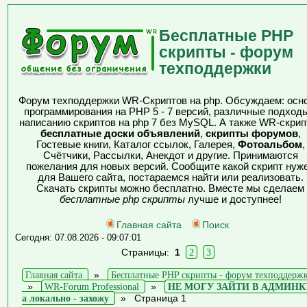
Бесплатные PHP
скрипты - форум
техподдержки
Форум техподдержки WR-Скриптов на php. Обсуждаем: осн
программирования на PHP 5 - 7 версий, различные подходы
написанию скриптов на php 7 без MySQL. А также WR-скрип
бесплатные доски объявлений
,
скрипты форумов
,
Гостевые книги, Каталог ссылок, Галерея,
Фотоальбом
,
Счётчики, Рассылки, Анекдот и другие. Принимаются
пожелания для новых версий. Сообщите какой скрипт нуж
для Вашего сайта, постараемся найти или реализовать.
Скачать скрипты можно бесплатно. Вместе мы сделаем
бесплатные php скрипты
лучше и доступнее!
Главная сайта
Поиск
Сегодня: 07.08.2026 - 09:07:01
Страницы:
1
2
3
Главная сайта
»
Бесплатные PHP скрипты - форум техподдерж
»
WR-Forum Professional
»
НЕ МОГУ ЗАЙТИ В АДМИНК
а локально - захожу
»
Страница 1