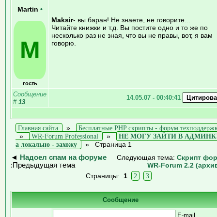
Martin
•
Maksir
- вы баран! Не знаете, не говорите...
Читайте книжки и т.д. Вы постите одно и то же по
несколько раз не зная, что вы не правы, вот, я вам
M
говорю.
гость
Сообщение
14.05.07 - 00:40:41
#
13
Главная сайта
»
Бесплатные PHP скрипты - форум техподдерж
»
WR-Forum Professional
»
НЕ МОГУ ЗАЙТИ В АДМИНК
а локально - захожу
»
Страница 1
◄
Надоел спам на форуме
Следующая тема:
Скрипт фо
:Предыдущая тема
WR-Forum 2.2 (архи
Страницы:
1
2
3
Сообщение
E-mail