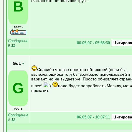
В
считаю это не большой груз...
гость
Сообщение
06.05.07 - 05:58:30
#
11
GoL
•
Спасибо что все понятно объяснил! (если бы
вылезла ошибка то я бы возможно использовал 2й
вариант, но не выдает же. Просто обновляет стран
G
и все!
)
надо будет попробовать Мазилу, мож
прокатит.
гость
Сообщение
06.05.07 - 16:07:11
#
12