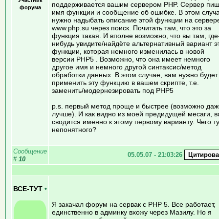
поддерживается вашим сервером PHP. Сервер пиш
форума
имя функции и сообщение об ошибке. В этом случа
нужно надыбать описание этой функции на сервер
www.php.su через поиск. Почитать там, что это за
функция такая. И вполне возможно, что вы там, где
нибудь увидите/найдёте альтернативный вариант э
функции, которая немного изменилась в новой
версии PHP5 . Возможно, что она имеет немного
другое имя и немного другой синтаксис/метод
обработки данных. В этом случае, вам нужно будет
применить эту функцию в вашем скрипте, т.е.
заменить/модернезировать под PHP5
p.s. первый метод проще и быстрее (возможно даж
лучше). И как видно из моей предидущей месаги, в
сводится именно к этому первому варианту. Чего т
непонятного?
Сообщение
05.05.07 - 21:03:26
#
10
ВСЕ-ТУТ
•
Я закачал форум на сервак с PHP 5. Все работает,
единственно в админку вхожу через Мазилу. Но я