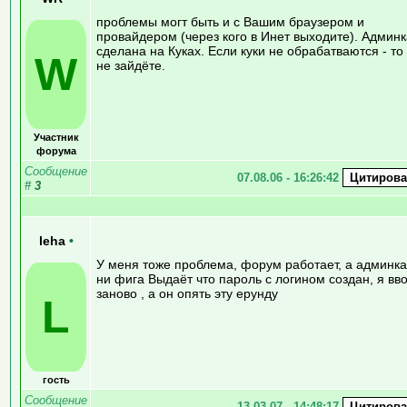
проблемы могт быть и с Вашим браузером и
провайдером (через кого в Инет выходите). Админк
сделана на Куках. Если куки не обрабатваются - то
W
не зайдёте.
Участник
форума
Сообщение
07.08.06 - 16:26:42
#
3
leha
•
У меня тоже проблема, форум работает, а админка
ни фига Выдаёт что пароль с логином создан, я вв
заново , а он опять эту ерунду
L
гость
Сообщение
13.03.07 - 14:48:17