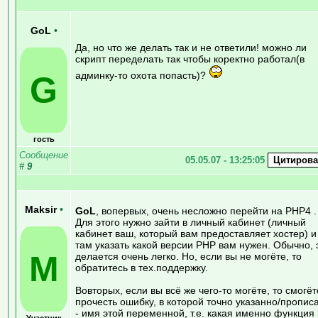
GoL
•
Да, но что же делать так и не ответили! можно ли
скрипт переделать так чтобы коректно работал(в
админку-то охота попасть)?
G
гость
Сообщение
05.05.07 - 13:25:05
#
9
Maksir
•
GoL
, вопервых, очень несложно перейти на PHP4 .
Для этого нужно зайти в личный кабинет (личный
кабинет ваш, который вам предоставляет хостер) и
там указать какой версии PHP вам нужен. Обычно, 
M
делается очень легко. Но, если вы не могёте, то
обратитесь в тех.поддержку.
Вовторых, если вы всё же чего-то могёте, то смогёт
прочесть ошибку, в которой точно указанно/пропис
- имя этой переменной, т.е. какая именно функция
Участник