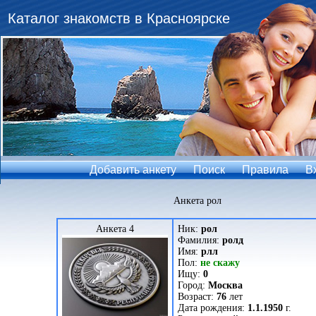
Каталог знакомств в Красноярске
Добавить анкету
Поиск
Правила
В
Анкета рол
Анкета 4
Ник:
рол
Фамилия:
ролд
Имя:
рлл
Пол:
не скажу
Ищу:
0
Город:
Москва
Возраст:
76
лет
Дата рождения:
1.1.1950
г.