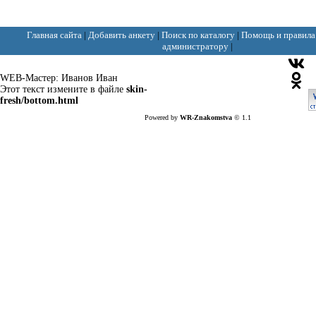
Главная сайта
|
Добавить анкету
|
Поиск по каталогу
|
Помощь и правила
администратору
|
WEB-Мастер:
Иванов Иван
Этот текст измените в файле
skin-
fresh/bottom.html
Powered by
WR-Znakomstva
© 1.1