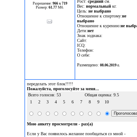
Рост:
средний
см.
Разрешение:
966 х 719
Вес:
нормальный
кг.
Размер:
61.77
Мб.
Цель:
не выбрано
Отношение к спиртому:
не
выбрано
Отношение к курению:
не выбр
Дети:
нет
Знак зодиака:
Сайт:
ICQ:
Телефон:
О себе:
Размещено:
08.06.2019 г.
переделать этот блок!!!!!
Пожалуйста, проголосуйте за меня...
Всего голосов: 53
Общая оценка: 9.5
1
2
3
4
5
6
7
8
9
10
Мою анкету просмотрели -
раз(а)
Если у Вас появилось желание пообщаться со мной -