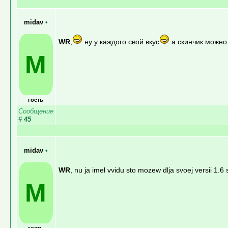
midav
•
WR
,
ну у каждого свой вкус
а скинчик можно
M
гость
Сообщение
#
45
midav
•
WR
, nu ja imel vvidu sto mozew dlja svoej versii 1.6 
M
гость