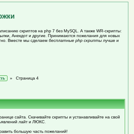
ржки
писанию скриптов на php 7 без MySQL. А также WR-скрипты:
сылки, Анекдот и другие. Принимаются пожелания для новых
атно. Вместе мы сделаем
бесплатные php скрипты
лучше и
»
Страница 4
сть
ранице сайта. Скачивайте скрипты и устанавливайте на свой
ъявлений лайт и ЛЮКС.
править большую часть пожеланий!