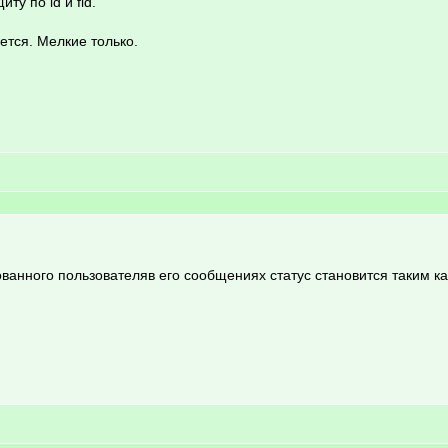
ту по id и fid.
ется. Мелкие только.
ванного пользователяв его сообщениях статус становится таким к