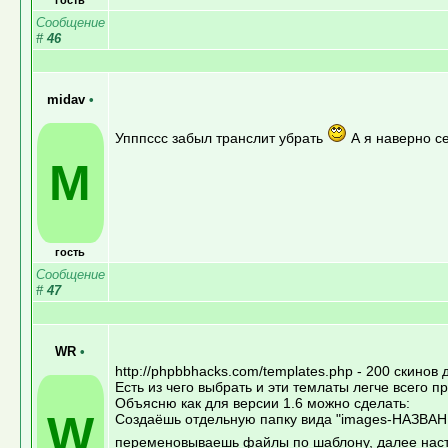
Сообщение
#
46
midav
•
Упппссс забыл транслит убрать
А я наверно се
M
гость
Сообщение
#
47
WR
•
http://phpbbhacks.com/templates.php - 200 скинов
Есть из чего выбрать и эти темлаты легче всего п
Объясню как для версии 1.6 можно сделать:
W
Создаёшь отдельную папку вида "images-НАЗВАНИ
переменовываешь файлы по шаблону, далее наст