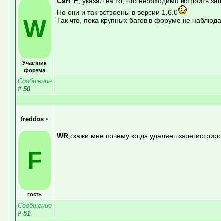
Carl_F
, указал на то, что необходимо встроить защи
Но они и так встроены в версии 1.6.0
W
Так что, пока крупных багов в форуме не наблюда
Участник
форума
Сообщение
#
50
freddos
•
WR
,скажи мне почему когда удаляешзарегистриро
F
гость
Сообщение
#
51