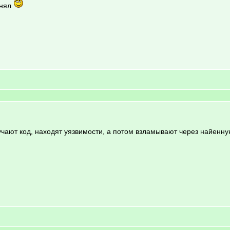
онял
зучают код, находят уязвимости, а потом взламывают через найенну