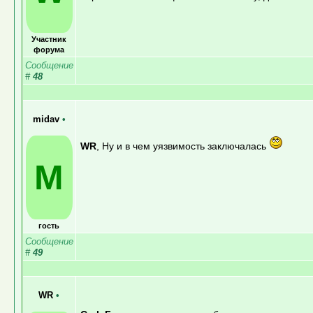
Участник
форума
Сообщение
#
48
midav
•
WR
, Ну и в чем уязвимость заключалась
M
гость
Сообщение
#
49
WR
•