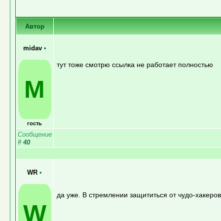
Автор
midav
•
тут тоже смотрю ссылка не работает полностью
M
гость
Сообщение
#
40
WR
•
да уже. В стремлении защититься от чудо-хакер
W