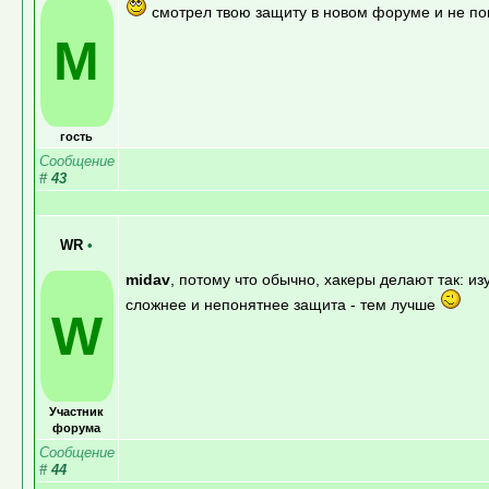
смотрел твою защиту в новом форуме и не п
M
гость
Сообщение
#
43
WR
•
midav
, потому что обычно, хакеры делают так: и
сложнее и непонятнее защита - тем лучше
W
Участник
форума
Сообщение
#
44