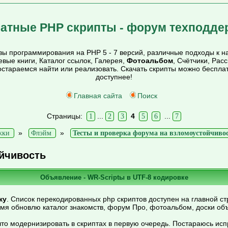
атные PHP скрипты - форум техподде
ы программирования на PHP 5 - 7 версий, различные подходы к на
тевые книги, Каталог ссылок, Галерея,
Фотоальбом
, Счётчики, Рас
постараемся найти или реализовать. Скачать скрипты можно беспл
доступнее!
Главная сайта
Поиск
Страницы:
...
4
...
1
2
3
5
6
7
»
»
жки
Флэйм
Тесты и проверка форума на взломоустойчиво
йчивость
Объявление - WR-Scriptы в UTF-8 кодировке
ку
. Список перекодированных php скриптов доступен на главной ст
емя обновлю каталог знакомств, форум Про, фотоальбом, доски об
то модернизировать в скриптах в первую очередь. Постараюсь ис