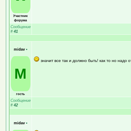
Участник
форума
Сообщение
#
41
midav
•
значит все так и должно быть! как то но надо 
M
гость
Сообщение
#
42
midav
•