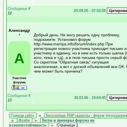
Сообщение
#
29.09.05 - 07:52:58
12
Александр
•
Добрый день. Не могу решить одну проблему,
подскажите. Установил форум
http://www.maniya.info/forum/index.php При
регистрации нового участника приходит письмо и
А
участнику и админу, но в нем есть только шапка (
кого, тема и т.д), а в теле письма просто серый ф
Со скриптом "Обратная связь" ситуация
аналогичная, а вот с доской объявлений все ОК. 
чем может быть причина?
Участник
форума
Сообщение
#
30.03.06 - 19:04:45
13
Главная сайта
»
Бесплатные PHP скрипты - форум техподдерж
»
Флэйм
»
Тесты и проверка форума на
взломоустойчивость
»
Страница 1