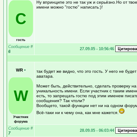
Ну впринципе это не так уж и серьёзно.Но от тво
имени можно "гостю" написать:)!
C
гость
Сообщение
#
27.09.05 - 10:56:46
6
WR
•
так будет же видно, что это гость. У него не будет
аватара.
Может быть, действительно, сделать проверку на
W
уникальность имени. Если участник с таким име
есть, то запрещать гостю под этим именем писат
сообщения? Так чтоли?
Вообщето, такой функции нет ни на одном фору
Всё-таки ни к чему она, как мне кажется.
Участник
форума
Сообщение
#
28.09.05 - 06:03:44
7