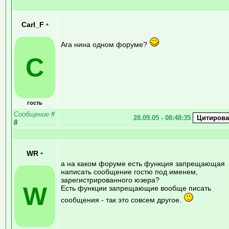
Carl_F
•
Ага нина одном форуме?
C
гость
Сообщение
#
28.09.05 - 08:48:35
8
WR
•
а на каком форуме есть функция запрещающая
написать сообщение гостю под именем,
зарегистрированного юзера?
W
Есть функции запрещающие вообще писать
сообщения - так это совсем другое.