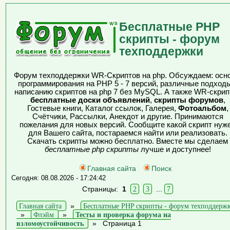
Бесплатные PHP
скрипты - форум
техподдержки
Форум техподдержки WR-Скриптов на php. Обсуждаем: осн
программирования на PHP 5 - 7 версий, различные подходы
написанию скриптов на php 7 без MySQL. А также WR-скрип
бесплатные доски объявлений
,
скрипты форумов
,
Гостевые книги, Каталог ссылок, Галерея,
Фотоальбом
,
Счётчики, Рассылки, Анекдот и другие. Принимаются
пожелания для новых версий. Сообщите какой скрипт нуж
для Вашего сайта, постараемся найти или реализовать.
Скачать скрипты можно бесплатно. Вместе мы сделаем
бесплатные php скрипты
лучше и доступнее!
Главная сайта
Поиск
Сегодня: 08.08.2026 - 17:24:42
Страницы:
1
2
3
...
7
Главная сайта
»
Бесплатные PHP скрипты - форум техподдерж
»
Флэйм
»
Тесты и проверка форума на
взломоустойчивость
»
Страница 1