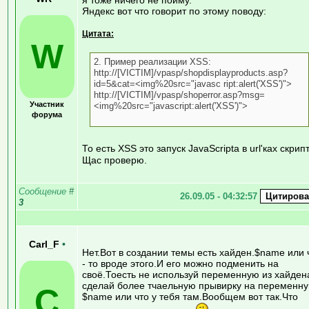
Яндекс вот что говорит по этому поводу:
Цитата:
W
2. Пример реализации XSS:
http://[VICTIM]/vpasp/shopdisplayproducts.asp?
id=5&cat=<img%20src="javasc ript:alert('XSS')">
http://[VICTIM]/vpasp/shoperror.asp?msg=
Участник
<img%20src="javascript:alert('XSS')">
форума
То есть XSS это запуск JavaScripta в url'ках скрип
Щас проверю.
Сообщение
#
26.09.05 - 04:32:57
3
Carl_F
•
Нет.Вот в создании темы есть хайден.$name или 
- то вроде этого.И его можно подменить на
своё.Тоесть не используй переменную из хайден
сделай более тчаельную прывирку на переменн
C
$name или что у тебя там.Вообщем вот так.Что