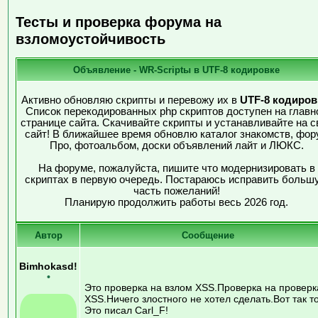
Тесты и проверка форума на
взломоустойчивость
Объявление - WR-Scriptы в UTF-8 кодировке
Активно обновляю скрипты и перевожу их в
UTF-8 кодиров
Список перекодированных php скриптов доступен на главн
странице сайта. Скачивайте скрипты и устанавливайте на с
сайт! В ближайшее время обновлю каталог знакомств, фор
Про, фотоальбом, доски объявлений лайт и ЛЮКС.
На форуме, пожалуйста, пишите что модернизировать в
скриптах в первую очередь. Постараюсь исправить больш
часть пожеланий!
Планирую продолжить работы весь 2026 год.
Автор
Сообщение
Bimhokasd!
•
Это проверка на взлом XSS.Проверка на проверк
XSS.Ничего злостного не хотел сделать.Вот так то
Это писал Carl_F!