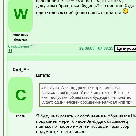
сообщения. У всех имя гость. Как ты к ним,
допустим обращаться будещь? Не понятно будет
W
один человек сообщение написал или три.
Участник
форума
Сообщение
#
29.09.05 - 07:38:25
11
Carl_F
•
Цитата:
это глупо. А если, допустим три человека
C
написал сообщения. У всех имя гость. Как ты к
ним, допустим обращаться будещь? Не понятно
будет: один человек сообщение написал или три.
Я буду цитировать их сообщения и обращятся.Н
гость
покрайней мере то какой0нибудь самозванец
напишет от моего имени и незадачливый узер
подумает, что это писал я.