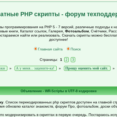
атные PHP скрипты - форум техподде
ы программирования на PHP 5 - 7 версий, различные подходы к на
тевые книги, Каталог ссылок, Галерея,
Фотоальбом
, Счётчики, Рас
постараемся найти или реализовать. Скачать скрипты можно беспл
доступнее!
Главная сайта
Поиск
Страницы:
1
2
3
»
»
жки
А у меня... зацените-ка!
Прощу оценить мой сайт.
Объявление - WR-Scriptы в UTF-8 кодировке
ку
. Список перекодированных php скриптов доступен на главной ст
емя обновлю каталог знакомств, форум Про, фотоальбом, доски об
то модернизировать в скриптах в первую очередь. Постараюсь ис