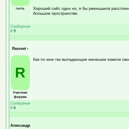
Хороший сайт, одно но, я бы уменьшила расстоян
гость
большом пространстве.
Сообщение
#
5
Rassvet
•
Как по мне так выпадающие менюшки изжили своё
R
Участник
форума
Сообщение
#
6
Александр