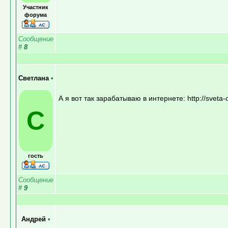
Участник
форума
Сообщение
#
8
Светлана
•
А я вот так зарабатываю в интернете: http://sveta
С
гость
Сообщение
#
9
Андрей
•