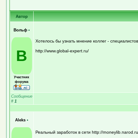
Автор
Вольф
•
Хотелось бы узнать мнение коллег - специалисто
В
http://www.global-expert.ru/
Участник
форума
Сообщение
#
1
Aleks
•
Реальный заработок в сети http://moneylib.narod.r