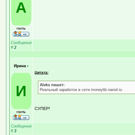
A
гость
Сообщение
#
2
Ирина
•
Цитата:
И
Aleks пишет:
Реальный заработок в сети moneylib.narod.ru
СУПЕР!
гость
Сообщение
#
3