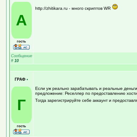
http://zhitikara.ru - много скриптов WR
А
гость
Сообщение
#
10
ГРАФ
•
Если уж реально зарабатывать и реальные деньги
предложение: Реселлер по предоставлению хостин
Г
Тогда зарегистрируйте себе аккаунт и предостав
гость