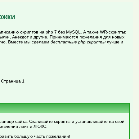
ржки
писанию скриптов на php 7 без MySQL. А также WR-скрипты:
сылки, Анекдот и другие. Принимаются пожелания для новых
атно. Вместе мы сделаем
бесплатные php скрипты
лучше и
»
Страница 1
ранице сайта. Скачивайте скрипты и устанавливайте на свой
ъявлений лайт и ЛЮКС.
править большую часть пожеланий!