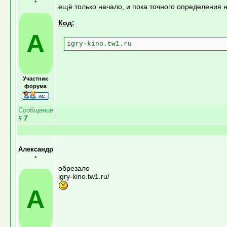
•
ещё только начало, и пока точного определения 
Код:
А
igry-kino.tw1.ru
Участник
форума
Сообщение
#
7
Александр
•
обрезало
igry-kino.tw1.ru/
А