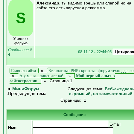
Александр
, ты видимо врешь или слепой.но на
сайте его есть вирусная рекламма.
S
Участник
форума
Сообщение
#
08.11.12 - 22:44:05
4
Главная сайта
»
Бесплатные PHP скрипты - форум техподдерж
»
А у меня... зацените-ка!
»
Мой первый опыт в
сайтостроении.
»
Страница 1
◄
МиниФорум
Следующая тема:
Веб-ежедневн
:Предыдущая тема
скромный, но замечательный 
Страницы:
1
Сообщение
E-mail
Имя