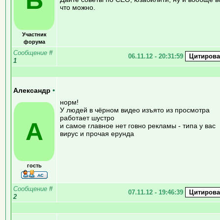
Б
что можно.
Участник
форума
Сообщение
#
06.11.12 - 20:31:59
1
Александр
•
норм!
У людей в чёрном видео изъято из просмотра
работает шустро
А
и самое главное нет говно рекламы - типа у вас
вирус и прочая ерунда
гость
Сообщение
#
07.11.12 - 19:46:39
2