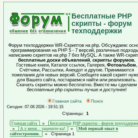
Бесплатные PHP
скрипты - форум
техподдержки
Форум техподдержки WR-Скриптов на php. Обсуждаем: осн
программирования на PHP 5 - 7 версий, различные подходы
написанию скриптов на php 7 без MySQL. А также WR-скрип
бесплатные доски объявлений
,
скрипты форумов
,
Гостевые книги, Каталог ссылок, Галерея,
Фотоальбом
,
Счётчики, Рассылки, Анекдот и другие. Принимаются
пожелания для новых версий. Сообщите какой скрипт нуж
для Вашего сайта, постараемся найти или реализовать.
Скачать скрипты можно бесплатно. Вместе мы сделаем
бесплатные php скрипты
лучше и доступнее!
Главная сайта
Поиск
Сегодня: 07.08.2026 - 19:51:15
Страницы:
1
Главная сайта
»
Бесплатные PHP скрипты - форум техподдерж
»
А у меня... зацените-ка!
»
Мой первый опыт в
сайтостроении.
»
Страница 1