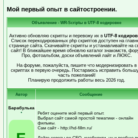
Мой первый опыт в сайтостроении.
Объявление - WR-Scriptы в UTF-8 кодировке
Активно обновляю скрипты и перевожу их в
UTF-8 кодиров
Список перекодированных php скриптов доступен на главн
странице сайта. Скачивайте скрипты и устанавливайте на с
сайт! В ближайшее время обновлю каталог знакомств, фор
Про, фотоальбом, доски объявлений лайт и ЛЮКС.
На форуме, пожалуйста, пишите что модернизировать в
скриптах в первую очередь. Постараюсь исправить больш
часть пожеланий!
Планирую продолжить работы весь 2026 год.
Автор
Сообщение
Барабулька
•
Ребят оцените мой первый опыт.
Выбрал сайт самой простой тематики - онлайн
фильмы.
Сам сайт - http://hd-fillm.ru/
Дайте советы по СЕО, юзабилити, ну и вообще в