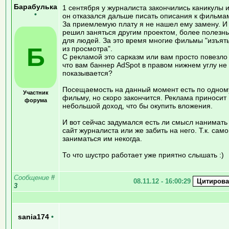
Барабулька
1 сентября у журналиста закончились каникулы 
•
он отказался дальше писать описания к фильма
За приемлемую плату я не нашел ему замену. И
решил заняться другим проектом, более полезн
для людей. За это время многие фильмы "изъят
Б
из просмотра".
С рекламой это сарказм или вам просто повезло
что вам баннер AdSpot в правом нижнем углу не
показывается?
Посещаемость на данный момент есть по одном
Участник
фильму, но скоро закончится. Реклама приносит
форума
небольшой доход, что бы окупить вложения.
И вот сейчас задумался есть ли смысл нанимать
сайт журналиста или же забить на него. Т.к. сам
заниматься им некогда.
То что шустро работает уже приятно слышать :)
Сообщение
#
08.11.12 - 16:00:29
3
sania174
•