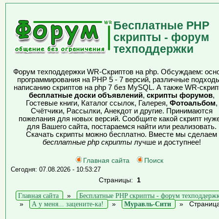
Бесплатные PHP
скрипты - форум
техподдержки
Форум техподдержки WR-Скриптов на php. Обсуждаем: осн
программирования на PHP 5 - 7 версий, различные подходы
написанию скриптов на php 7 без MySQL. А также WR-скрип
бесплатные доски объявлений
,
скрипты форумов
,
Гостевые книги, Каталог ссылок, Галерея,
Фотоальбом
,
Счётчики, Рассылки, Анекдот и другие. Принимаются
пожелания для новых версий. Сообщите какой скрипт нуж
для Вашего сайта, постараемся найти или реализовать.
Скачать скрипты можно бесплатно. Вместе мы сделаем
бесплатные php скрипты
лучше и доступнее!
Главная сайта
Поиск
Сегодня: 07.08.2026 - 10:53:27
Страницы:
1
Главная сайта
»
Бесплатные PHP скрипты - форум техподдерж
»
А у меня... зацените-ка!
»
Муравль-Сити
»
Страница