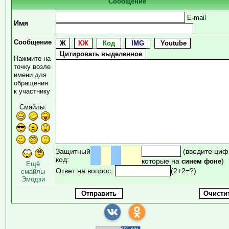
Сообщение
E-mail
Имя
Сообщение
Нажмите на
точку возле
имени для
обращения
к участнику
Смайлы:
Защитный
(введите циф
код:
которые на
)
синем фоне
Ещё
Ответ на вопрос:
(2+2=?)
смайлы
Эмодзи