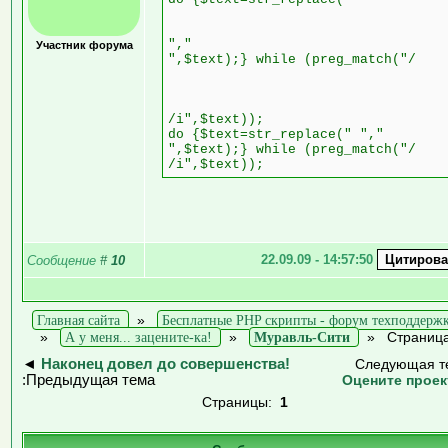
","
Участник форума
",$text);} while (preg_match("/
/i",$text));
do {$text=str_replace(" ","
",$text);} while (preg_match("/
/i",$text));
22.09.09 - 14:57:50
Сообщение
#
10
Главная сайта
»
Бесплатные PHP скрипты - форум техподдерж
»
А у меня... зацените-ка!
»
Муравль-Сити
»
Страница
◄
Наконец довел до совершенства!
Следующая т
:Предыдущая тема
Оцените проек
Страницы:
1