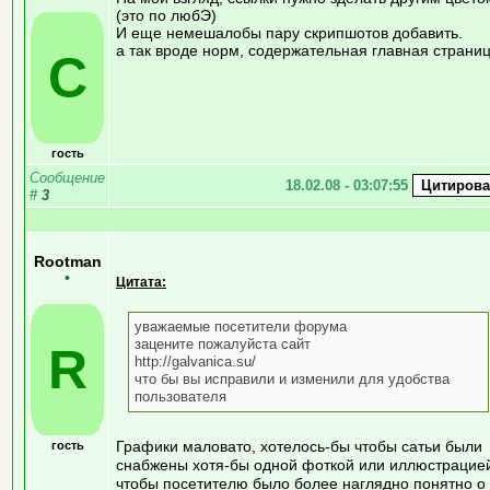
(это по любЭ)
И еще немешалобы пару скрипшотов добавить.
а так вроде норм, содержательная главная страниц
C
гость
Сообщение
18.02.08 - 03:07:55
#
3
Rootman
•
Цитата:
уважаемые посетители форума
зацените пожалуйста сайт
R
http://galvanica.su/
что бы вы исправили и изменили для удобства
пользователя
Графики маловато, хотелось-бы чтобы сатьи были
гость
снабжены хотя-бы одной фоткой или иллюстрацие
чтобы посетителю было более наглядно понятно о