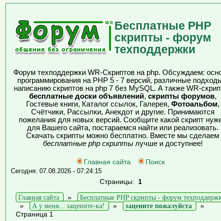
Бесплатные PHP
скрипты - форум
техподдержки
Форум техподдержки WR-Скриптов на php. Обсуждаем: осн
программирования на PHP 5 - 7 версий, различные подходы
написанию скриптов на php 7 без MySQL. А также WR-скрип
бесплатные доски объявлений
,
скрипты форумов
,
Гостевые книги, Каталог ссылок, Галерея,
Фотоальбом
,
Счётчики, Рассылки, Анекдот и другие. Принимаются
пожелания для новых версий. Сообщите какой скрипт нуж
для Вашего сайта, постараемся найти или реализовать.
Скачать скрипты можно бесплатно. Вместе мы сделаем
бесплатные php скрипты
лучше и доступнее!
Главная сайта
Поиск
Сегодня: 07.08.2026 - 07:24:15
Страницы:
1
Главная сайта
»
Бесплатные PHP скрипты - форум техподдерж
»
А у меня... зацените-ка!
»
зацените пожалуйста
»
Страница 1