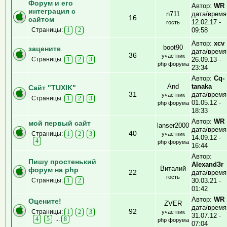
Форум и его
Автор:
WR
интеграция с
n711
дата/время
16
сайтом
12.02.17 -
гость
Страницы:
09:58
1
2
Автор:
xcv
boot90
зацените
дата/время
36
участник
Страницы:
26.09.13 -
1
2
3
php форума
23:34
Автор:
Cq-
And
tanaka
Сайт "TUXIK"
31
дата/время
участник
Страницы:
1
2
3
01.05.12 -
php форума
18:33
Автор:
WR
мой первый сайт
lanser2000
дата/время
40
Страницы:
1
2
3
участник
14.09.12 -
4
php форума
16:44
Автор:
Пишу простенький
AlexandЗr
Виталий
форум на php
22
дата/время
гость
Страницы:
30.03.21 -
1
2
01:42
Автор:
WR
Оцените!
ZVER
дата/время
92
Страницы:
1
2
3
участник
31.07.12 -
...
4
5
8
php форума
07:04