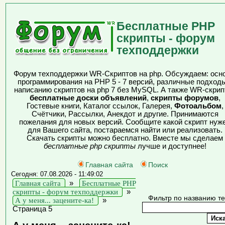
Бесплатные PHP
скрипты - форум
техподдержки
Форум техподдержки WR-Скриптов на php. Обсуждаем: осн
программирования на PHP 5 - 7 версий, различные подходы
написанию скриптов на php 7 без MySQL. А также WR-скрип
бесплатные доски объявлений
,
скрипты форумов
,
Гостевые книги, Каталог ссылок, Галерея,
Фотоальбом
,
Счётчики, Рассылки, Анекдот и другие. Принимаются
пожелания для новых версий. Сообщите какой скрипт нуж
для Вашего сайта, постараемся найти или реализовать.
Скачать скрипты можно бесплатно. Вместе мы сделаем
бесплатные php скрипты
лучше и доступнее!
Главная сайта
Поиск
Сегодня: 07.08.2026 - 11:49:02
Главная сайта
»
Бесплатные PHP
скрипты - форум техподдержки
»
Фильтр по названию т
А у меня... зацените-ка!
»
Страница 5