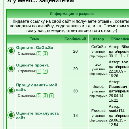
А у меня... зацените-ка!
Информация о разделе
Кидаете ссылку на свой сайт и получаете отзывы, советы
порицания по дизайну, содержанию и т.д. и т.п. Посмотрим 
там у вас, померим, ответим оно того стоит ;-)
Тема
Cообщений
Автор
Обновле
GaGaSu
Автор:
Nik
Оцените: GaGa.Su
20
дата/время
участник
Страницы:
1
2
30.11.11 - 1
php форума
Автор:
zox
zox
Оцените проект.
дата/время
20
участник
Страницы:
22.10.09 -
1
2
php форума
16:26
Автор:
Прощу оценить мой
Вольф
Иванович
сайт.
30
дата/время
участник
Страницы:
28.04.14 -
1
2
3
php форума
16:21
Автор:
Евгений
sania174
Оцените пожалуйста
13
дата/время
участник
сайт.
29.06.15 -
php форума
12:54