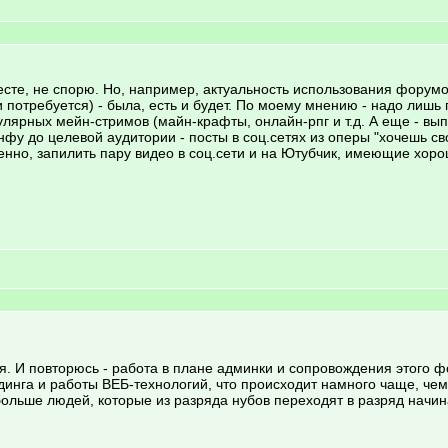
а месте, не спорю. Но, например, актуальность использования фору
 потребуется) - была, есть и будет. По моему мнению - надо лишь
улярных мейн-стримов (майн-крафты, онлайн-рпг и т.д. А еще - вы
нфу до целевой аудитории - посты в соц.сетях из оперы "хочешь 
енно, запилить пару видео в соц.сети и на Ютубчик, имеющие хоро
. И повторюсь - работа в плане админки и сопровождения этого фо
одинга и работы ВЕБ-технологий, что происходит намного чаще, чем
ольше людей, которые из разряда нубов переходят в разряд начин