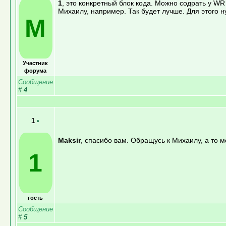
1
, это конкретный блок кода. Можно содрать у W
Михаилу, например. Так будет лучше. Для этого н
M
Участник
форума
Сообщение
#
4
1
•
Maksir
, спасибо вам. Обращусь к Михаилу, а то м
1
гость
Сообщение
#
5