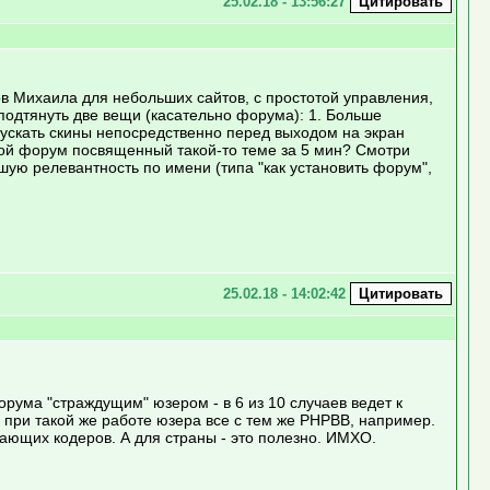
25.02.18 - 13:56:27
мов Михаила для небольших сайтов, с простотой управления,
 подтянуть две вещи (касательно форума): 1. Больше
пускать скины непосредственно перед выходом на экран
свой форум посвященный такой-то теме за 5 мин? Смотри
шую релевантность по имени (типа "как установить форум",
25.02.18 - 14:02:42
рума "страждущим" юзером - в 6 из 10 случаев ведет к
 при такой же работе юзера все с тем же PHPBB, например.
ающих кодеров. А для страны - это полезно. ИМХО.