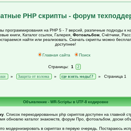
атные PHP скрипты - форум техподде
ы программирования на PHP 5 - 7 версий, различные подходы к на
тевые книги, Каталог ссылок, Галерея,
Фотоальбом
, Счётчики, Рас
постараемся найти или реализовать. Скачать скрипты можно беспл
доступнее!
Главная сайта
Поиск
Страницы:
1
2
»
»
»
Страница 1
жки
Защита от взлома
где взять моды!?
Объявление - WR-Scriptы в UTF-8 кодировке
ку
. Список перекодированных php скриптов доступен на главной ст
емя обновлю каталог знакомств, форум Про, фотоальбом, доски об
то модернизировать в скриптах в первую очередь. Постараюсь ис