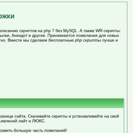
ржки
писанию скриптов на php 7 без MySQL. А также WR-скрипты:
сылки, Анекдот и другие. Принимаются пожелания для новых
атно. Вместе мы сделаем
бесплатные php скрипты
лучше и
ранице сайта. Скачивайте скрипты и устанавливайте на свой
ъявлений лайт и ЛЮКС.
править большую часть пожеланий!