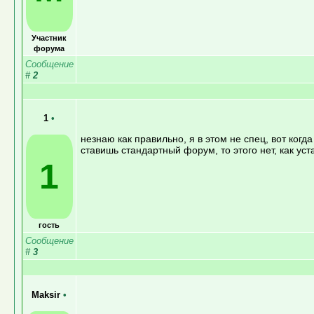
Участник
форума
Сообщение
#
2
1
•
незнаю как правильно, я в этом не спец, вот когд
ставишь стандартный форум, то этого нет, как устан
1
гость
Сообщение
#
3
Maksir
•