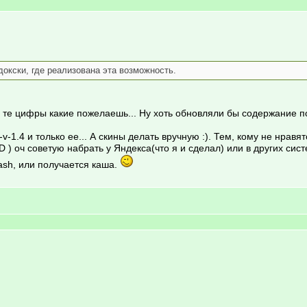
докски, где реализована эта возможность.
и те цифры какие пожелаешь... Ну хоть обновляли бы содержание по
-v-1.4 и только ее... А скины делать вручную :). Тем, кому не нравя
 ) оч советую набрать у Яндекса(что я и сделал) или в других сис
ash, или получается каша.