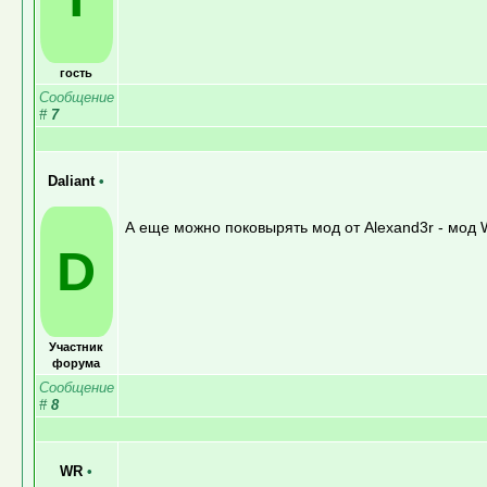
гость
Сообщение
#
7
Daliant
•
А еще можно поковырять мод от Alexand3r - мод 
D
Участник
форума
Сообщение
#
8
WR
•