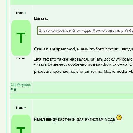
true
•
Цитата:
1, это конкретный блок кода. Можно содрать у WR 
T
Скачал antispammod, и ему глубоко пофиг... ввод
гость
Для тех кто также нарвался, качать доску wr-board
читать буквенно, особенно под кайфом сложно :DD
рисовать красиво получится ток на Macromedia Fl
Сообщение
#
6
true
•
Имел ввиду картинки для антиспам мода
T