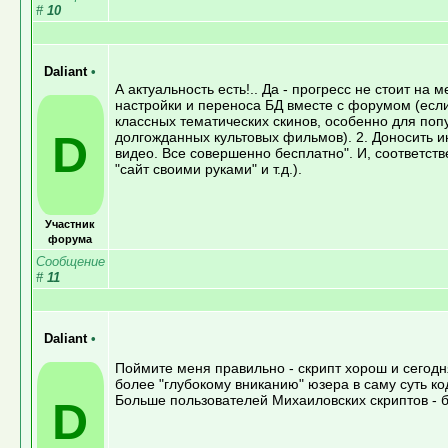
#
10
Daliant
•
А актуальность есть!.. Да - прогресс не стоит н
настройки и переноса БД вместе с форумом (если
классных тематических скинов, особенно для поп
D
долгожданных культовых фильмов). 2. Доносить и
видео. Все совершенно бесплатно". И, соответств
"сайт своими руками" и т.д.).
Участник
форума
Сообщение
#
11
Daliant
•
Поймите меня правильно - скрипт хорош и сегодня
более "глубокому вниканию" юзера в саму суть к
Больше пользователей Михаиловских скриптов - б
D