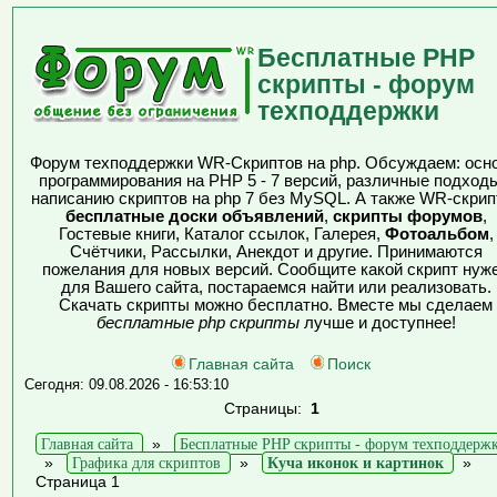
Бесплатные PHP
скрипты - форум
техподдержки
Форум техподдержки WR-Скриптов на php. Обсуждаем: осн
программирования на PHP 5 - 7 версий, различные подходы
написанию скриптов на php 7 без MySQL. А также WR-скрип
бесплатные доски объявлений
,
скрипты форумов
,
Гостевые книги, Каталог ссылок, Галерея,
Фотоальбом
,
Счётчики, Рассылки, Анекдот и другие. Принимаются
пожелания для новых версий. Сообщите какой скрипт нуж
для Вашего сайта, постараемся найти или реализовать.
Скачать скрипты можно бесплатно. Вместе мы сделаем
бесплатные php скрипты
лучше и доступнее!
Главная сайта
Поиск
Сегодня: 09.08.2026 - 16:53:10
Страницы:
1
Главная сайта
»
Бесплатные PHP скрипты - форум техподдерж
»
Графика для скриптов
»
Куча иконок и картинок
»
Страница 1