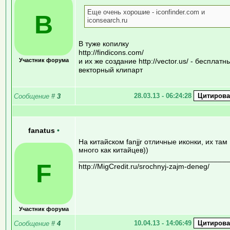
Еще очень хорошие - iconfinder.com и
B
iconsearch.ru
В туже копилку
http://findicons.com/
Участник форума
и их же создание http://vector.us/ - бесплатн
векторный клипарт
28.03.13 - 06:24:28
Сообщение
#
3
fanatus
•
На китайском fanjjr отличные иконки, их там
много как китайцев))
____________________________________
F
http://MigCredit.ru/srochnyj-zajm-deneg/
Участник форума
10.04.13 - 14:06:49
Сообщение
#
4