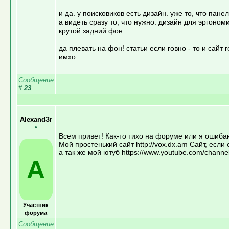
и да. у поисковиков есть дизайн. уже то, что пан
а видеть сразу то, что нужно. дизайн для эргоно
крутой задний фон.
да плевать на фон! статьи если говно - то и сайт г
имхо
Сообщение
#
23
AlexandЗr
•
Всем привет! Как-то тихо на форуме или я ошиба
Мой простенький сайт http://vox.dx.am Cайт, если 
а так же мой ютуб https://www.youtube.com/cha
A
Участник
форума
Сообщение