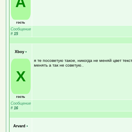
A
гость
Сообщение
#
15
Xboy
•
я те посоветую такое, никогда не меняй цвет тек
менять а так не советую..
X
гость
Сообщение
#
16
Arvard
•