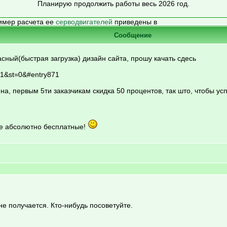
Планирую продолжить работы весь 2026 год.
имер расчета ее
серводвигателей
приведены в
Сообщение
асный(быстрая загрузка) дизайн сайта, прошу качать сдесь
71&st=0&#entry871
а, первым 5ти заказчикам скидка 50 процентов, так што, чтобы усп
все абсолютно бесплатные!
не получается. Кто-нибудь посоветуйте.