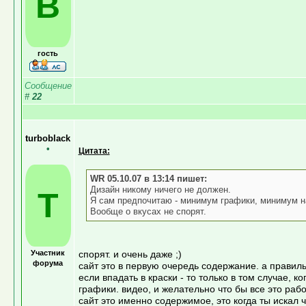
В
гость
Сообщение
#
22
turboblack
•
Цитата:
WR 05.10.07 в 13:14 пишет:
Дизайн никому ничего не должен.
T
Я сам предпочитаю - минимум графики, минимум на
Вообще о вкусах не спорят.
Участник
спорят. и очень даже ;)
форума
сайт это в первую очередь содержание. а правил
если впадать в краски - то только в том случае, 
графики. видео, и желательно что бы все это раб
сайт это именно содержимое, это когда ты искал ч