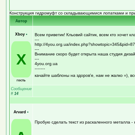
Конструкция гидромуфт со складывающимися лопатками и пр
Автор
Xboy
•
Всем приветик! Кльовий сайтик, всем кто хочет кл
---
http://4you.org.ua/index.php?showtopic=345&pid=8
---
X
Внимание скоро будет открыта наша студия дизайн
---
4you.org.ua
-------
качайте шаблоны на здоров'е, нам не жалко =), 
гость
Сообщение
#
14
Arvard
•
Пробую сделать текст из раскаленного металла - 