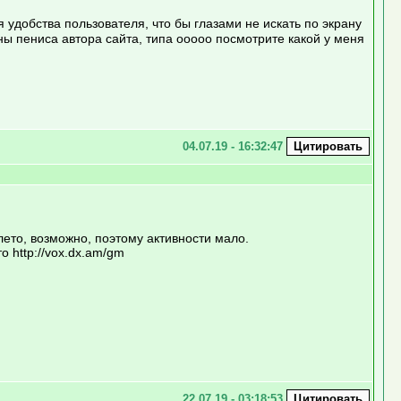
я удобства пользователя, что бы глазами не искать по экрану
ины пениса автора сайта, типа ооооо посмотрите какой у меня
04.07.19 - 16:32:47
лето, возможно, поэтому активности мало.
о http://vox.dx.am/gm
22.07.19 - 03:18:53