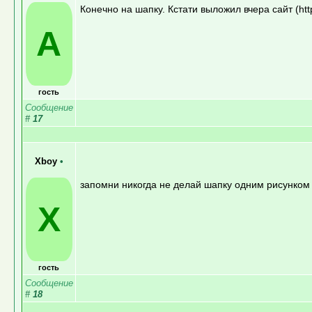
Конечно на шапку. Кстати выложил вчера сайт (htt
A
гость
Сообщение
#
17
Xboy
•
запомни никогда не делай шапку одним рисунком е
X
гость
Сообщение
#
18