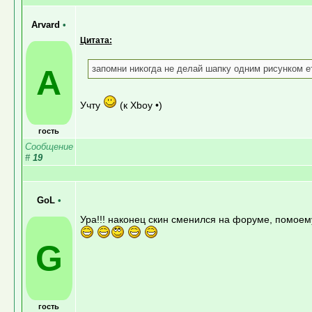
Arvard
•
Цитата:
A
запомни никогда не делай шапку одним рисунком ето
Учту
(к Xboy •)
гость
Сообщение
#
19
GoL
•
Ура!!! наконец скин сменился на форуме, помоему
G
гость