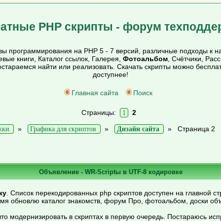
атные PHP скрипты - форум техподде
ы программирования на PHP 5 - 7 версий, различные подходы к на
тевые книги, Каталог ссылок, Галерея,
Фотоальбом
, Счётчики, Рас
постараемся найти или реализовать. Скачать скрипты можно беспл
доступнее!
Главная сайта
Поиск
Страницы:
2
1
»
»
»
Страница 2
жки
Графика для скриптов
Дизайн сайта
Объявление - WR-Scriptы в UTF-8 кодировке
ку
. Список перекодированных php скриптов доступен на главной ст
емя обновлю каталог знакомств, форум Про, фотоальбом, доски об
то модернизировать в скриптах в первую очередь. Постараюсь ис