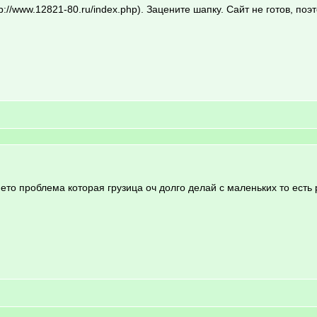
p://www.12821-80.ru/index.php). Зацените шапку. Сайт не готов, п
то проблема которая грузица оч долго делай с маленьких то есть ра