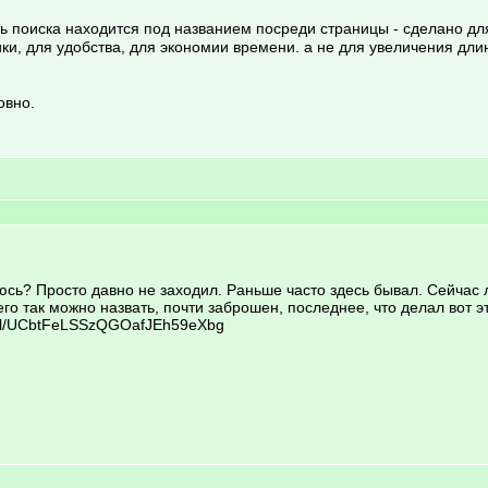
ель поиска находится под названием посреди страницы - сделано дл
мики, для удобства, для экономии времени. а не для увеличения дл
овно.
юсь? Просто давно не заходил. Раньше часто здесь бывал. Сейчас 
его так можно назвать, почти заброшен, последнее, что делал вот эт
nnel/UCbtFeLSSzQGOafJEh59eXbg