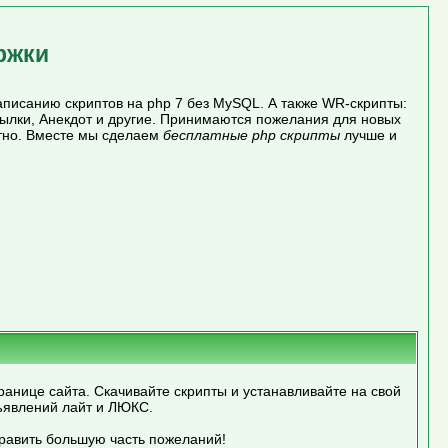
ржки
писанию скриптов на php 7 без MySQL. А также WR-скрипты:
сылки, Анекдот и другие. Принимаются пожелания для новых
атно. Вместе мы сделаем
бесплатные php скрипты
лучше и
ранице сайта. Скачивайте скрипты и устанавливайте на свой
ъявлений лайт и ЛЮКС.
править большую часть пожеланий!