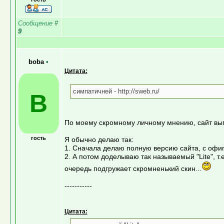
Сообщение
#
9
boba
•
Цитата:
симпатичней - http://sweb.ru/
B
По моему скромному личному мнению, сайт выгля
гость
Я обычно делаю так:
1. Сначала делаю полную версию сайта, с офи
2. А потом доделываю так называемый "Lite", т.е
очередь подгружает скромненький скин...
-----------
Цитата: