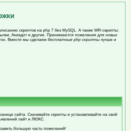
ржки
писанию скриптов на php 7 без MySQL. А также WR-скрипты:
сылки, Анекдот и другие. Принимаются пожелания для новых
атно. Вместе мы сделаем
бесплатные php скрипты
лучше и
ранице сайта. Скачивайте скрипты и устанавливайте на свой
ъявлений лайт и ЛЮКС.
править большую часть пожеланий!