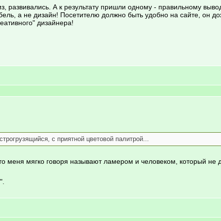
, развивались. А к результату пришли одному - правильному выво
ель, а не дизайн! Посетителю должно быть удобно на сайте, он 
еативного" дизайнера!
трогрузящийся, с приятной цветовой палитрой...
 то меня мягко говоря называют ламером и человеком, который не дела
".