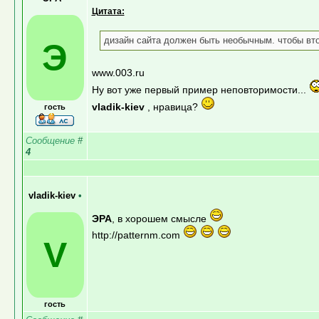
Цитата:
дизайн сайта должен быть необычным. чтобы втор
Э
www.003.ru
Ну вот уже первый пример неповторимости...
vladik-kiev
, нравица?
гость
Сообщение
#
4
vladik-kiev
•
ЭРА
, в хорошем смысле
http://patternm.com
V
гость