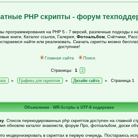
атные PHP скрипты - форум техподде
ы программирования на PHP 5 - 7 версий, различные подходы к на
тевые книги, Каталог ссылок, Галерея,
Фотоальбом
, Счётчики, Рас
постараемся найти или реализовать. Скачать скрипты можно беспл
доступнее!
Главная сайта
Поиск
Страницы:
1
2
»
»
»
Страница 1
жки
Графика для скриптов
Дизайн сайта
Объявление - WR-Scriptы в UTF-8 кодировке
ку
. Список перекодированных php скриптов доступен на главной ст
емя обновлю каталог знакомств, форум Про, фотоальбом, доски об
то модернизировать в скриптах в первую очередь. Постараюсь ис