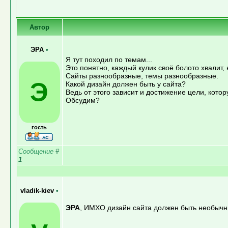
Автор
ЭРА
•
Я тут походил по темам...
Это понятно, каждый кулик своё болото хвалит
Сайты разнообразные, темы разнообразные.
Э
Какой дизайн должен быть у сайта?
Ведь от этого зависит и достижение цели, кото
Обсудим?
гость
Сообщение
#
1
vladik-kiev
•
ЭРА
, ИМХО дизайн сайта должен быть необычным