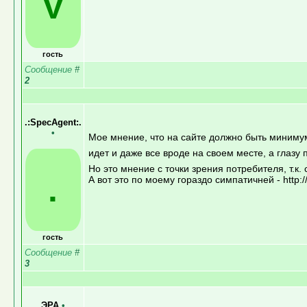
V
гость
Сообщение
#
2
.:SpecAgent:.
•
Мое мнение, что на сайте должно быть минимум 
идет и даже все вроде на своем месте, а глаз
Но это мнение с точки зрения потребителя, т.к.
.
А вот это по моему гораздо симпатичней - http://
гость
Сообщение
#
3
ЭРА
•