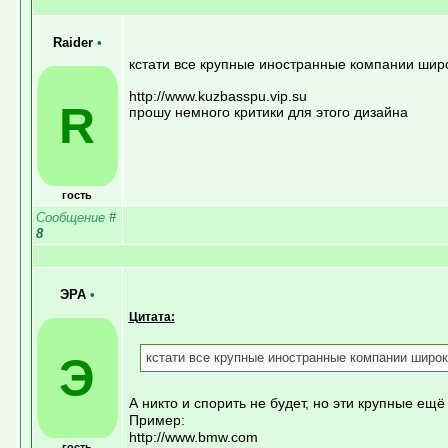
Raider
•
кстати все крупные иностранные компании шир
http://www.kuzbasspu.vip.su
R
прошу немного критики для этого дизайна
гость
Сообщение
#
8
ЭРА
•
Цитата:
Э
кстати все крупные иностранные компании широ
А никто и спорить не будет, но эти крупные ещ
Пример:
http://www.bmw.com
гость