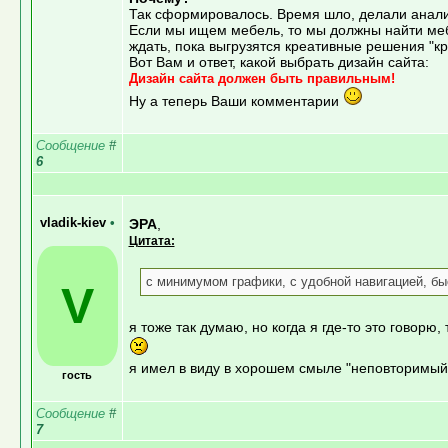
Так сформировалось. Время шло, делали анализ
Если мы ищем мебель, то мы должны найти меб
ждать, пока выгрузятся креативные решения "кр
Вот Вам и ответ, какой выбрать дизайн сайта:
Дизайн сайта должен быть правильным!
Ну а теперь Ваши комментарии
Сообщение
#
6
vladik-kiev
•
ЭРА
,
Цитата:
с минимумом графики, с удобной навигацией, быс
V
я тоже так думаю, но когда я где-то это говорю,
я имел в виду в хорошем смыле "неповторимый
гость
Сообщение
#
7