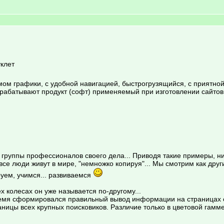
уклет
ом графики, с удобной навигацией, быстрогрузящийся, с приятной
зрабатывают продукт (софт) применяемый при изготовлении сайтов
 группы профессионалов своего дела... Приводя такие примеры, ник
се люди живут в мире, "немножко копируя"... Мы смотрим как дру
руем, учимся... развиваемся
 колесах он уже называется по-другому...
ремя сформировался правильный вывод информации на страницах сай
ицы всех крупных поисковиков. Различие только в цветовой гамме,