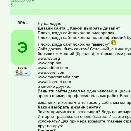
Сообщение
#
5
ЭРА
•
Ну да ладно.
Дизайн сайта... Какой выбрать дизайн?
Плохо, когда сайт похож на видеоролик
Плохо, когда сайт похож на полиграфический б
Э
Плохо, когда сайт похож на "вывеску"
Сайт должен быть сайтом! Стильный, с минимум
больших компаний (брэндов), которые сами ра
www.w3.org
www.php.net
www.adobe.com
гость
www.corel.com
www.macromedia.com
www.discreet.com
и многие другие...
Ведь эти сайты делал не один человек, а целые
просто пример профессиональных работ. Ведь в
изданиях, и хотим что-то такое у себя, мы копи
Какой выбрать дизайн сайта?
Зачем придумывать велосипед? Ведь на четырех
Интернет развивался очень быстро. И за это в
усложнять? Для примера возьмите главные стран
друг на друга.
Почему?