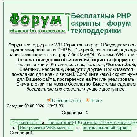
Бесплатные PHP
скрипты - форум
техподдержки
Форум техподдержки WR-Скриптов на php. Обсуждаем: осн
программирования на PHP 5 - 7 версий, различные подходы
написанию скриптов на php 7 без MySQL. А также WR-скрип
бесплатные доски объявлений
,
скрипты форумов
,
Гостевые книги, Каталог ссылок, Галерея,
Фотоальбом
,
Счётчики, Рассылки, Анекдот и другие. Принимаются
пожелания для новых версий. Сообщите какой скрипт нуж
для Вашего сайта, постараемся найти или реализовать.
Скачать скрипты можно бесплатно. Вместе мы сделаем
бесплатные php скрипты
лучше и доступнее!
Главная сайта
Поиск
Сегодня: 09.08.2026 - 18:01:30
Страницы:
1
Главная сайта
»
Бесплатные PHP скрипты - форум техподдерж
»
Инструменты WEB-мастера
»
очень полезный сервис
Страница 1