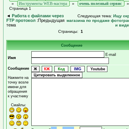
»
Инструменты WEB-мастера
»
очень полезный сервис
Страница 1
◄
Работа с файлами через
Следующая тема:
Ищу ск
FTP протокол
:Предыдущая
магазина по продаже фотогр
тема
и вид
Страницы:
1
Сообщение
E-mail
Имя
Сообщение
Нажмите на
точку возле
имени для
обращения
к участнику
Смайлы: