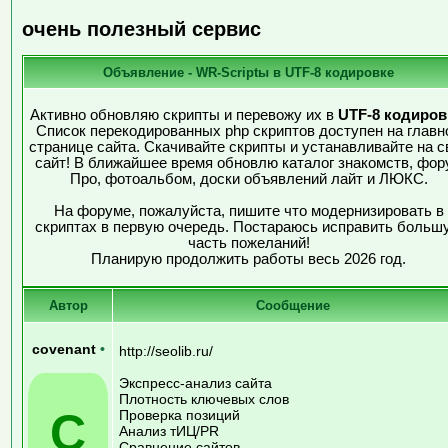
очень полезный сервис
Объявление - WR-Scriptы в UTF-8 кодировке
Активно обновляю скрипты и перевожу их в
UTF-8 кодиров
Список перекодированных php скриптов доступен на главн
странице сайта. Скачивайте скрипты и устанавливайте на с
сайт! В ближайшее время обновлю каталог знакомств, фор
Про, фотоальбом, доски объявлений лайт и ЛЮКС.
На форуме, пожалуйста, пишите что модернизировать в
скриптах в первую очередь. Постараюсь исправить больш
часть пожеланий!
Планирую продолжить работы весь 2026 год.
Автор
Сообщение
covenant
•
http://seolib.ru/
Экспресс-анализ сайта
Плотность ключевых слов
C
Проверка позиций
Анализ тИЦ/PR
Сравнение сайтов