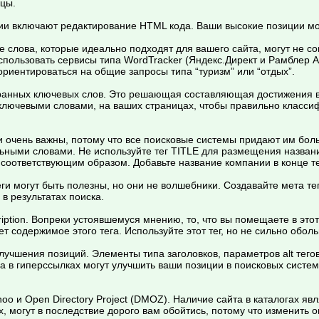
цы.
 включают редактирование HTML кода. Ваши высокие позиции могут
 слова, которые идеально подходят для вашего сайта, могут не со
пользовать сервисы типа WordTracker (Яндекс.Директ и Рамблер А
ориентироваться на общие запросы типа “туризм” или “отдых”.
ыбранных ключевых слов. Это решающая составляющая достижения в
 ключевыми словами, на ваших страницах, чтобы правильно класси
и очень важны, потому что все поисковые системы придают им боль
ьными словами. Не используйте тег TITLE для размещения названи
о соответствующим образом. Добавьте название компании в конце т
ги могут быть полезны, но они не волшебники. Создавайте мета тег
 в результатах поиска.
ription. Вопреки устоявшемуся мнению, то, что вы помещаете в это
ет содержимое этого тега. Используйте этот тег, но не сильно обол
лучшения позиций. Элементы типа заголовков, параметров alt тегов
 в гиперссылках могут улучшить ваши позиции в поисковых система
hoo и Open Directory Project (DMOZ). Наличие сайта в каталогах яв
 могут в последствие дорого вам обойтись, потому что изменить о