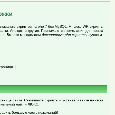
ржки
писанию скриптов на php 7 без MySQL. А также WR-скрипты:
сылки, Анекдот и другие. Принимаются пожелания для новых
атно. Вместе мы сделаем
бесплатные php скрипты
лучше и
траница 1
ранице сайта. Скачивайте скрипты и устанавливайте на свой
ъявлений лайт и ЛЮКС.
править большую часть пожеланий!