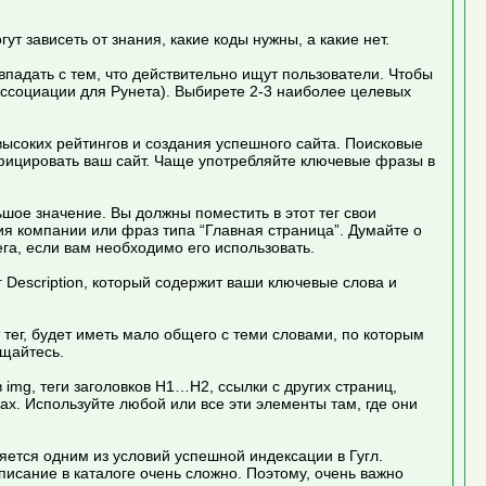
 зависеть от знания, какие коды нужны, а какие нет.
впадать с тем, что действительно ищут пользователи. Чтобы
ссоциации для Рунета). Выбирете 2-3 наиболее целевых
ысоких рейтингов и создания успешного сайта. Поисковые
фицировать ваш сайт. Чаще употребляйте ключевые фразы в
шое значение. Вы должны поместить в этот тег свои
я компании или фраз типа “Главная страница”. Думайте о
ега, если вам необходимо его использовать.
 Description, который содержит ваши ключевые слова и
т тег, будет иметь мало общего с теми словами, по которым
ьщайтесь.
 img, теги заголовков Н1…Н2, ссылки с других страниц,
х. Используйте любой или все эти элементы там, где они
ляется одним из условий успешной индексации в Гугл.
писание в каталоге очень сложно. Поэтому, очень важно