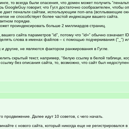
нге, то всегда были опасения, что домен может получить “пенальт
ь GoogleGuy говорит, что Гугл достаточно сообразителен, чтобы о
не дает пенальти сайтам, использующим поп-апа (всплывающие окн
Sense не способствует более частой индексации вашего сайта.
авитном порядке.
 может проиндексировать больше 2 миллиардов страниц.
вашего сайта параметров “id”, потому что “id=” обычно означает ID
делять слова в именах файлов – с помощью подчеркивания (”_”) или
rg и другие, не являются фактором ранжирования в Гугле.
делить скрытый текст, например, “белую ссылку в белой таблице, ко
 ссылку без описания сайта, то, возможно, что сайт был недоступен
его продвижение. Далее идут 10 советов, с чего начать.
чинайте с нового сайта, который никогда еще не регистрировался 