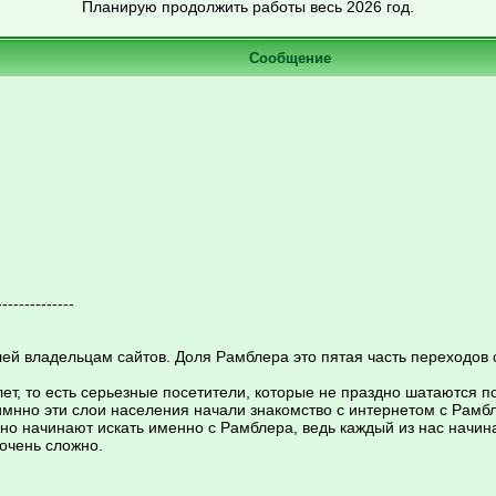
Планирую продолжить работы весь 2026 год.
Сообщение
--------------
лей владельцам сайтов. Доля Рамблера это пятая часть переходов 
лет, то есть серьезные посетители, которые не праздно шатаются п
имнно эти слои населения начали знакомство с интернетом с Рамбл
 но начинают искать именно с Рамблера, ведь каждый из нас начинае
очень сложно.