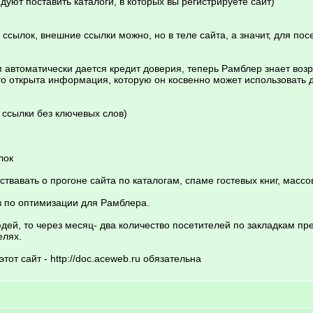
дуют поставить каталоги, в которых вы регистрируете сайт)
х ссылок, внешние ссылки можно, но в теле сайта, а значит, для пос
 автоматически дается кредит доверия, теперь Рамблер знает воз
о открыта информация, которую он косвенно может использовать д
 ссылки без ключевых слов)
лок
твавать о прогоне сайта по каталогам, спаме гостевых книг, массо
в по оптимизации для Рамблера.
юдей, то через месяц- два количество посетителей по закладкам пр
елях.
от сайт - http://doc.aceweb.ru обязательна