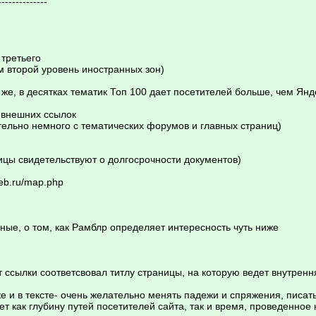
--------------
 третьего
м второй уровень иностранных зон)
же, в десятках тематик Топ 100 дает посетителей больше, чем Янде
 внешних ссылок
тельно немного с тематических форумов и главных страниц)
ицы свидетельствуют о долгосрочности документов)
web.ru/map.php
ные, о том, как Рамблр определяет интересность чуть ниже
ст ссылки соответсвовал титлу страницы, на которую ведет внутренн
ке и в тексте- очень желательно менять падежи и спряжения, писат
 как глубину путей посетителей сайта, так и время, проведенное 