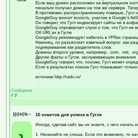
Если ваш домен расположен на виртуальном хости
пенальти получал домен на том же сервере. Тепер
В противовес распространенному поверью, Гугл 
GoogleGuy вносит ясность: участие в Google’s Ad
Он говорит, что Гугл индексирует сайты не в алф
GoogleGuy опровергает слухи о том, что Гугл не
Об URL’ах в Гугле
GoogleGuy рекомендует избегать в УРЛах страниц 
Наконец, он разъясняет извечный вопрос: как раз
подчеркивание как разделитель слов.
Домены второго уровня, например, .com, .net, .o
Другие факты о Гугле, заслуживающие внимания
GoogleGuy говорит, что, похоже, Гугл может опре
Если в результатах поиска Гугл показывает только
источник http://radx.ru/
Сообщение
#
3
}{@t@b
•
10 советов для успеха в Гугле
Иногда, сделав сайт, вы не знаете, с чего начать 
1. Начинайте не спеша. Если это возможно, то на