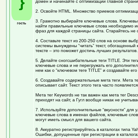
}
домен и начинайте с оптимизации главной страни
2. Освойте HTML. Множество приемов оптимизации
3. Грамотно выбирайте ключевые слова. Ключевые
гость
найти правильные ключевые слова необходимо ис
фраз для каждой страницы сайта. Старайтесь не 
4. Составьте текст из 200-250 слов на основе в
системы вынуждены “читать” текст, обогащенный
тексте – это поможет достичь лучших результатов.
5. Делайте сногсшибательные теги TITLE. Эти тег
ключевые слова и не перегружать его дополнител
нем как о “ключевом теге TITLE” и создавайте ег
6. Создавайте содержательные мета теги. Мета те
описывает сайт. Текст этого тега часто появляется
Мета тег Keywords не так важен как мета тег Desc
приходят на сайт, а Гугл вообще никак не учитыва
7. Используйте дополнительные “вкусности” для у
ключевые слова в именах файлов, ключевые слова
могут иметь смысл для вашего сайта.
8. Аккуратно регистрируйтесь в каталогах типа Ya
Ошибки, допущенные при регистрации в каталогах,