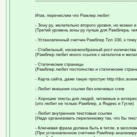
------------------------------------------------------------------
Итак, перечислим что Рамлер любит
- Зону ру, желательно второго уровня, но можно и
(Третий уровень зоны ру лучше для Рамблера, че
- Установленный счетчик Рамблер Топ 100, к тому 
- Стабильный, нескачкообразный рост количества
(Рамблер любит много ссылок с каталогов и жела
- Статические страницы
(Рамблер любит постоянство и статические стран
- Карта сайта, даже такую простую http://doc.ace
- Любит внешние ссылки без ключевых слов
- Хорошие тексты для людей, читаемые и интерес
(это любит не только Рамблер, а Яндекс и Гугли)
- Любит внутренние текстовые ссылки
(Надо организовать перелинковку так, что бы тек
- Ключевая фраза должна быть в титле, в заголов
(При установленном счетчике Рамблер анализирует