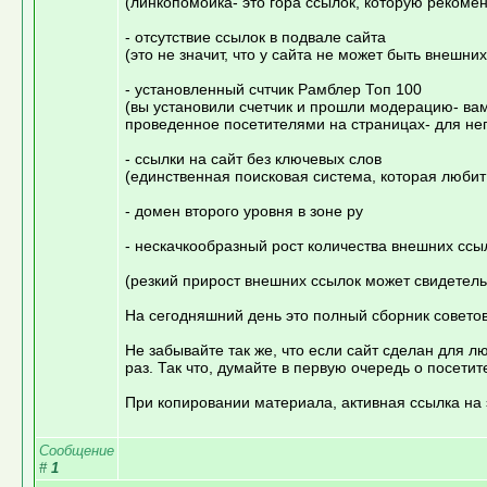
(линкопомойка- это гора ссылок, которую рекомен
- отсутствие ссылок в подвале сайта
(это не значит, что у сайта не может быть внешни
- установленный счтчик Рамблер Топ 100
(вы установили счетчик и прошли модерацию- вам
проведенное посетителями на страницах- для нег
- ссылки на сайт без ключевых слов
(единственная поисковая система, которая любит
- домен второго уровня в зоне ру
- нескачкообразный рост количества внешних ссы
(резкий прирост внешних ссылок может свидетельс
На сегодняшний день это полный сборник совето
Не забывайте так же, что если сайт сделан для л
раз. Так что, думайте в первую очередь о посетит
При копировании материала, активная ссылка на эт
Сообщение
#
1