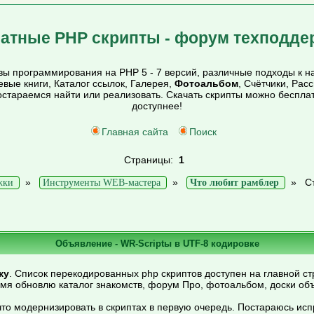
атные PHP скрипты - форум техподде
ы программирования на PHP 5 - 7 версий, различные подходы к на
тевые книги, Каталог ссылок, Галерея,
Фотоальбом
, Счётчики, Рас
постараемся найти или реализовать. Скачать скрипты можно беспл
доступнее!
Главная сайта
Поиск
Страницы:
1
»
»
»
С
жки
Инструменты WEB-мастера
Что любит рамблер
Объявление - WR-Scriptы в UTF-8 кодировке
ку
. Список перекодированных php скриптов доступен на главной ст
емя обновлю каталог знакомств, форум Про, фотоальбом, доски об
то модернизировать в скриптах в первую очередь. Постараюсь ис