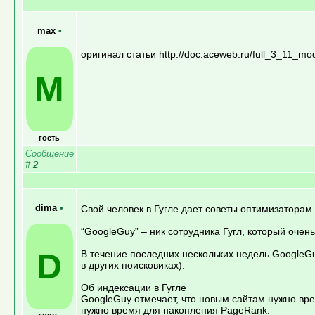
max
•
оригинал статьи http://doc.aceweb.ru/full_3_11_mo
M
гость
Сообщение
#
2
dima
•
Свой человек в Гугле дает советы оптимизаторам
“GoogleGuy” – ник сотрудника Гугл, который оче
D
В течение последних нескольких недель GoogleGu
в других поисковиках).
Об индексации в Гугле
GoogleGuy отмечает, что новым сайтам нужно врем
нужно время для накопления PageRank.
гость