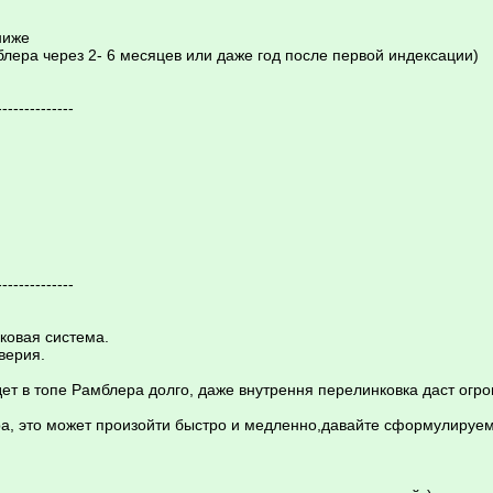
ниже
блера через 2- 6 месяцев или даже год после первой индексации)
--------------
--------------
ковая система.
верия.
дет в топе Рамблера долго, даже внутрення перелинковка даст огр
ера, это может произойти быстро и медленно,давайте сформулируе