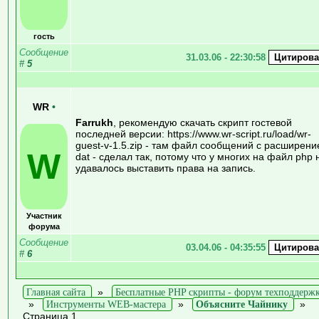
гость
Сообщение
31.03.06 - 22:30:58
#
5
WR
•
Farrukh
, рекомендую скачать скрипт гостевой
последней версии: https://www.wr-script.ru/load/wr-
guest-v-1.5.zip - там файл сообщений с расширен
W
dat - сделал так, потому что у многих на файл php 
удавалось выставить права на запись.
Участник
форума
Сообщение
03.04.06 - 04:35:55
#
6
Главная сайта
»
Бесплатные PHP скрипты - форум техподдерж
»
Инструменты WEB-мастера
»
Объясните Чайнику
»
Страница 1