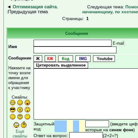
◄
Оптимизация сайта.
Следующая тема:
Помо
:Предыдущая тема
начинающему, по хостин
Страницы:
1
Сообщение
E-mail
Имя
Сообщение
Нажмите на
точку возле
имени для
обращения
к участнику
Смайлы:
Защитный
(введите циф
код:
которые на
)
синем фоне
Ещё
Ответ на вопрос:
(2+2=?)
смайлы