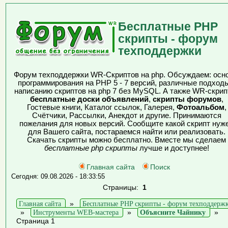
Бесплатные PHP
скрипты - форум
техподдержки
Форум техподдержки WR-Скриптов на php. Обсуждаем: осн
программирования на PHP 5 - 7 версий, различные подходы
написанию скриптов на php 7 без MySQL. А также WR-скрип
бесплатные доски объявлений
,
скрипты форумов
,
Гостевые книги, Каталог ссылок, Галерея,
Фотоальбом
,
Счётчики, Рассылки, Анекдот и другие. Принимаются
пожелания для новых версий. Сообщите какой скрипт нуж
для Вашего сайта, постараемся найти или реализовать.
Скачать скрипты можно бесплатно. Вместе мы сделаем
бесплатные php скрипты
лучше и доступнее!
Главная сайта
Поиск
Сегодня: 09.08.2026 - 18:33:55
Страницы:
1
Главная сайта
»
Бесплатные PHP скрипты - форум техподдерж
»
Инструменты WEB-мастера
»
Объясните Чайнику
»
Страница 1