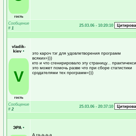
гость
Сообщение
25.03.06 - 10:20:10
#
1
vladik-
kiev
•
это кароч тэг для удовлетворения программ
всяких=)))
кто и что сгенирировало эту страницу... практичекс
это может помочь разве что при сборе статистики
V
срздателями тех программ=)))
гость
Сообщение
25.03.06 - 20:37:10
#
2
ЭРА
•
А га-а-а-а...