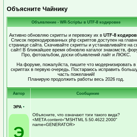
Объясните Чайнику
Объявление - WR-Scriptы в UTF-8 кодировке
Активно обновляю скрипты и перевожу их в
UTF-8 кодиров
Список перекодированных php скриптов доступен на главн
странице сайта. Скачивайте скрипты и устанавливайте на с
сайт! В ближайшее время обновлю каталог знакомств, фор
Про, фотоальбом, доски объявлений лайт и ЛЮКС.
На форуме, пожалуйста, пишите что модернизировать в
скриптах в первую очередь. Постараюсь исправить больш
часть пожеланий!
Планирую продолжить работы весь 2026 год.
Автор
Сообщение
ЭРА
•
Объясните, что означают тэги такого вида?
<META content="MSHTML 5.50.4622.2000"
name=GENERATOR>
Э