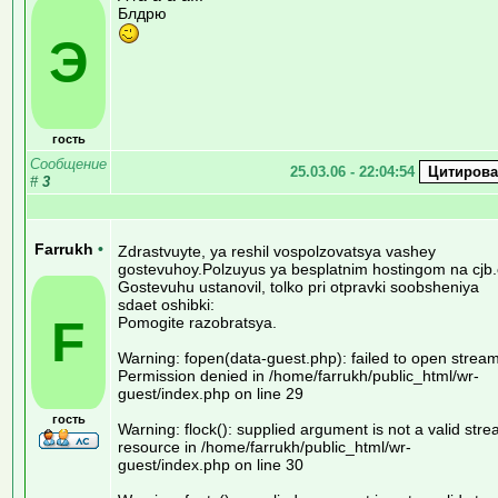
Блдрю
Э
гость
Сообщение
25.03.06 - 22:04:54
#
3
Farrukh
•
Zdrastvuyte, ya reshil vospolzovatsya vashey
gostevuhoy.Polzuyus ya besplatnim hostingom na cjb.
Gostevuhu ustanovil, tolko pri otpravki soobsheniya
sdaet oshibki:
F
Pomogite razobratsya.
Warning: fopen(data-guest.php): failed to open stream
Permission denied in /home/farrukh/public_html/wr-
guest/index.php on line 29
гость
Warning: flock(): supplied argument is not a valid str
resource in /home/farrukh/public_html/wr-
guest/index.php on line 30