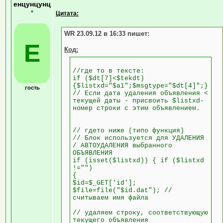
енцунцунц
•
Цитата:
WR 23.09.12 в 16:33 пишет:
Е
Код:
//где то в тексте:
if ($dt[7]<$tekdt)
{$listxd="$a1";$msgtype="$dt[4]";}
гость
// Если дата удаления объявления <
текущей даты - присвоить $listxd-
номер строки с этим объявлением.
// гдето ниже (типо функция)
// Блок используется для УДАЛЕНИЯ
/ АВТОУДАЛЕНИЯ выбранного
ОБЪЯВЛЕНИЯ
if (isset($listxd)) { if ($listxd
!="")
{
$id=$_GET['id'];
$file=file("$id.dat"); //
считываем имя файла
// удаляем строку, соответствующую
текущего объявления