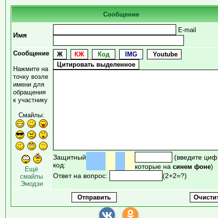
Сообщение
E-mail
Имя
Сообщение
Нажмите на
точку возле
имени для
обращения
к участнику
Смайлы:
Защитный
(введите циф
код:
которые на
)
синем фоне
Ещё
Ответ на вопрос:
(2+2=?)
смайлы
Эмодзи