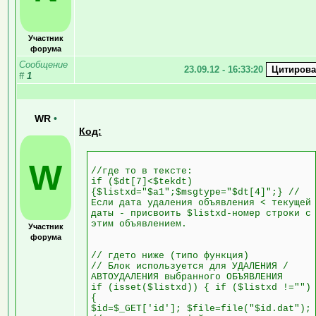
Участник
форума
Сообщение
23.09.12 - 16:33:20
#
1
WR
•
Код:
W
//где то в тексте:
if ($dt[7]<$tekdt)
{$listxd="$a1";$msgtype="$dt[4]";} //
Если дата удаления объявления < текущей
даты - присвоить $listxd-номер строки с
этим объявлением.
Участник
форума
// гдето ниже (типо функция)
// Блок используется для УДАЛЕНИЯ /
АВТОУДАЛЕНИЯ выбранного ОБЪЯВЛЕНИЯ
if (isset($listxd)) { if ($listxd !="")
{
$id=$_GET['id']; $file=file("$id.dat");