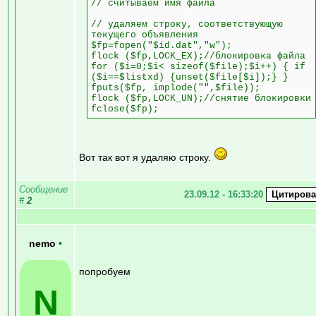
// считываем имя файла
// удаляем строку, соответствующую
текущего объявления
$fp=fopen("$id.dat","w");
flock ($fp,LOCK_EX);//блокировка файла
for ($i=0;$i< sizeof($file);$i++) { if
($i==$listxd) {unset($file[$i]);} }
fputs($fp, implode("",$file));
flock ($fp,LOCK_UN);//снятие блокировки
fclose($fp);
Вот так вот я удаляю строку.
Сообщение
23.09.12 - 16:33:20
#
2
nemo
•
попробуем
N