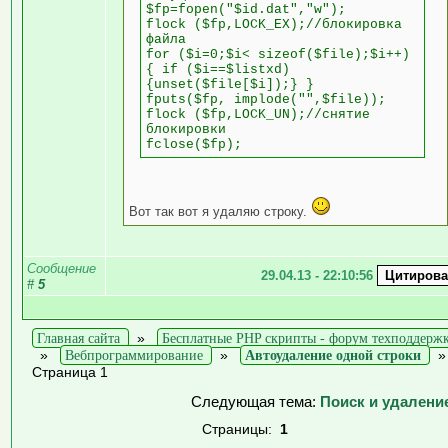
$fp=fopen("$id.dat","w");
flock ($fp,LOCK_EX);//блокировка
файла
for ($i=0;$i< sizeof($file);$i++)
{ if ($i==$listxd)
{unset($file[$i]);} }
fputs($fp, implode("",$file));
flock ($fp,LOCK_UN);//снятие
блокировки
fclose($fp);
Вот так вот я удаляю строку.
Сообщение
29.04.13 - 22:10:56
#
5
Главная сайта
»
Бесплатные PHP скрипты - форум техподдерж
»
Вебпрограммирование
»
Автоудаление одной строки
Страница 1
Следующая тема:
Поиск и удаление
Страницы:
1