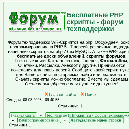
Бесплатные PHP
скрипты - форум
техподдержки
Форум техподдержки WR-Скриптов на php. Обсуждаем: осн
программирования на PHP 5 - 7 версий, различные подходы
написанию скриптов на php 7 без MySQL. А также WR-скрип
бесплатные доски объявлений
,
скрипты форумов
,
Гостевые книги, Каталог ссылок, Галерея,
Фотоальбом
,
Счётчики, Рассылки, Анекдот и другие. Принимаются
пожелания для новых версий. Сообщите какой скрипт нуж
для Вашего сайта, постараемся найти или реализовать.
Скачать скрипты можно бесплатно. Вместе мы сделаем
бесплатные php скрипты
лучше и доступнее!
Главная сайта
Поиск
Сегодня: 08.08.2026 - 09:40:58
Страницы:
1
Главная сайта
»
Бесплатные PHP скрипты - форум техподдерж
»
Вебпрограммирование
»
Автоудаление одной строки
Страница 1