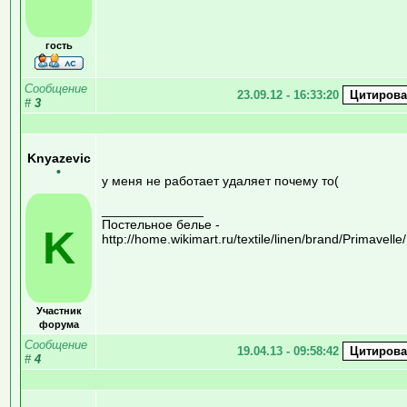
гость
Сообщение
23.09.12 - 16:33:20
#
3
Knyazevic
•
у меня не работает удаляет почему то(
______________
Постельное белье -
K
http://home.wikimart.ru/textile/linen/brand/Primavelle/
Участник
форума
Сообщение
19.04.13 - 09:58:42
#
4