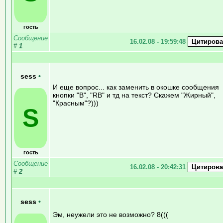
гость
Сообщение
16.02.08 - 19:59:48
#
1
sess
•
И еще вопрос... как заменить в окошке сообщения
кнопки "B", "RB" и тд на текст? Скажем "Жирный",
"Красным"?)))
S
гость
Сообщение
16.02.08 - 20:42:31
#
2
sess
•
Эм, неужели это не возможно? 8(((