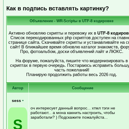
Как в подпись вставлять картинку?
Объявление - WR-Scriptы в UTF-8 кодировке
Активно обновляю скрипты и перевожу их в
UTF-8 кодиров
Список перекодированных php скриптов доступен на главн
странице сайта. Скачивайте скрипты и устанавливайте на с
сайт! В ближайшее время обновлю каталог знакомств, фор
Про, фотоальбом, доски объявлений лайт и ЛЮКС.
На форуме, пожалуйста, пишите что модернизировать в
скриптах в первую очередь. Постараюсь исправить больш
часть пожеланий!
Планирую продолжить работы весь 2026 год.
Автор
Сообщение
sess
•
оч интересует данный вопрос... хтмл тэги не
работают... а мона какнить настроить, чтобы
заработали? ) Подскажите пожалуйста...
S