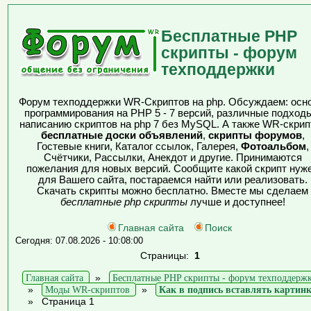
Бесплатные PHP
скрипты - форум
техподдержки
Форум техподдержки WR-Скриптов на php. Обсуждаем: осн
программирования на PHP 5 - 7 версий, различные подходы
написанию скриптов на php 7 без MySQL. А также WR-скрип
бесплатные доски объявлений
,
скрипты форумов
,
Гостевые книги, Каталог ссылок, Галерея,
Фотоальбом
,
Счётчики, Рассылки, Анекдот и другие. Принимаются
пожелания для новых версий. Сообщите какой скрипт нуж
для Вашего сайта, постараемся найти или реализовать.
Скачать скрипты можно бесплатно. Вместе мы сделаем
бесплатные php скрипты
лучше и доступнее!
Главная сайта
Поиск
Сегодня: 07.08.2026 - 10:08:00
Страницы:
1
Главная сайта
»
Бесплатные PHP скрипты - форум техподдерж
»
Моды WR-скриптов
»
Как в подпись вставлять картин
»
Страница 1