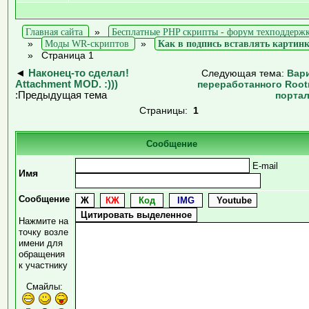
Главная сайта
»
Бесплатные PHP скрипты - форум техподдерж
»
Моды WR-скриптов
»
Как в подпись вставлять картин
»
Страница 1
◄
Наконец-то сделал!
Следующая тема:
Вар
Attachment MOD. :)))
переработанного Roo
:Предыдущая тема
порта
Страницы:
1
Сообщение
E-mail
Имя
Сообщение
Нажмите на
точку возле
имени для
обращения
к участнику
Смайлы: